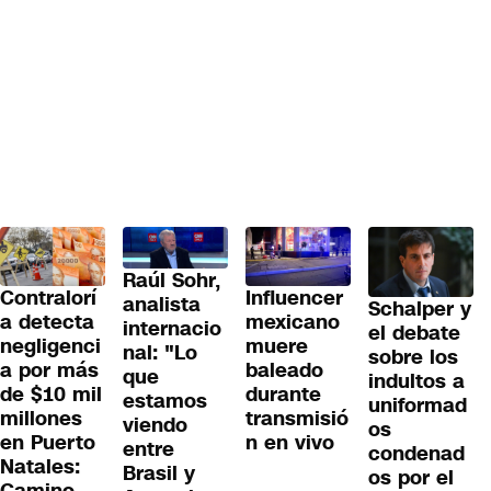
Raúl Sohr,
Contralorí
Influencer
analista
Schalper y
a detecta
mexicano
internacio
el debate
negligenci
muere
nal: "Lo
sobre los
a por más
baleado
que
indultos a
de $10 mil
durante
estamos
uniformad
millones
transmisió
viendo
os
en Puerto
n en vivo
entre
condenad
Natales:
Brasil y
os por el
Camino