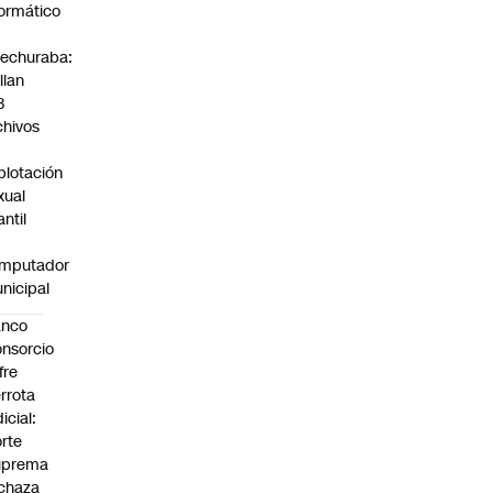
formático
echuraba:
llan
3
chivos
plotación
xual
antil
mputador
nicipal
anco
nsorcio
fre
rrota
dicial:
rte
uprema
chaza