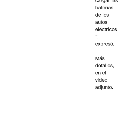
cargar las
baterías
de los
autos
eléctricos
”;
expresó.
Más
detalles,
en el
video
adjunto.