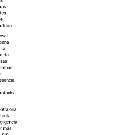
is
ras
tes
ue
ouTube
nsal
dena
tirar
te de
asas
orenas
r
esencia
e
ratoxina
ntraloría
tecta
gligencia
r más
 $10