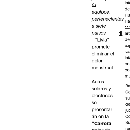
in
21
de
equipos,
Hu
pertenecientes
Ha
a siete
11
países.
ar
–
“Livia”
de
ex
promete
se
eliminar el
inf
dolor
en
menstrual
co
mu
Autos
B
solares y
Co
eléctricos
su
se
de
presentar
ju
án en la
Co
S
“Carrera
re