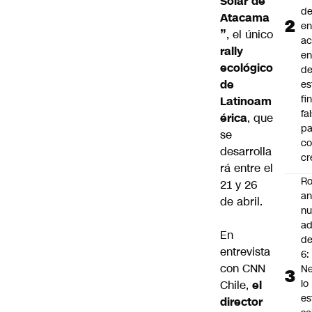
Solar de
d
Atacama
en
”
, el único
a
rally
en
ecológico
d
de
es
fi
Latinoam
fa
érica
, que
pa
se
co
desarrolla
cr
rá entre el
Ro
21 y 26
an
de abril.
n
ad
En
d
entrevista
6:
con CNN
Ne
lo
Chile,
el
es
director