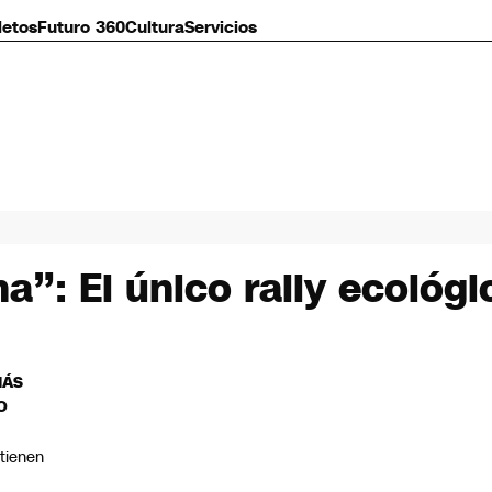
letos
Futuro 360
Cultura
Servicios
a”: El único rally ecológ
MÁS
O
tienen