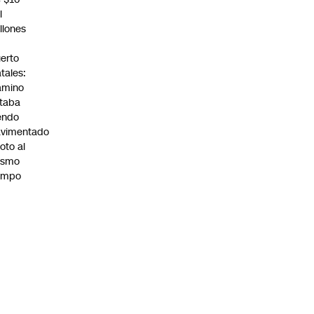
l
llones
n
erto
tales:
amino
taba
endo
avimentado
roto al
ismo
empo