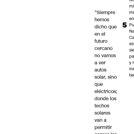
mi
“Siempre
mi
e
hemos
Pu
dicho que
Na
en el
C
futuro
es
cercano
si
no vamos
p
a ver
y 
m
autos
ti
solar, sino
que
eléctricos;
donde los
techos
solares
van a
permitir