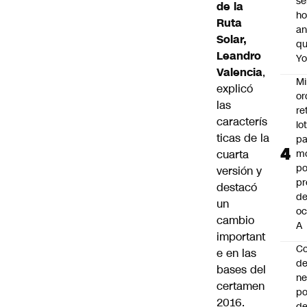
se
de la
ho
Ruta
an
Solar,
q
Leandro
Y
Valencia
,
Mi
explicó
or
las
re
caracterís
lo
ticas de la
p
cuarta
m
po
versión y
pr
destacó
d
un
oc
cambio
A
important
Co
e en las
de
bases del
ne
certamen
po
2016.
de