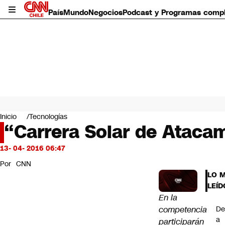
País
Mundo
Negocios
Podcast y Programas comp
País
Mundo
Inicio
Tecnologías
Negocios
“Carrera Solar de Atacam
Deportes
Programas completos
13- 04- 2016 06:47
Cultura
Por
CNN
Servicios
LO 
Bits
LEÍD
CNN Data
En la
CNN tiempo
competencia
De
Futuro 360
a
participarán
Opinión