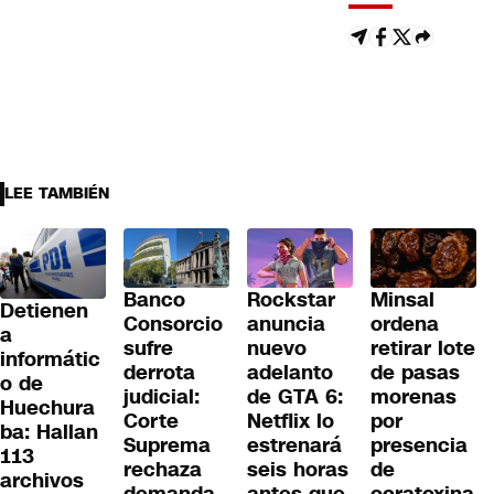
LEE TAMBIÉN
Banco
Rockstar
Minsal
Detienen
Consorcio
anuncia
ordena
a
sufre
nuevo
retirar lote
informátic
derrota
adelanto
de pasas
o de
judicial:
de GTA 6:
morenas
Huechura
Corte
Netflix lo
por
ba: Hallan
Suprema
estrenará
presencia
113
rechaza
seis horas
de
archivos
demanda
antes que
ocratoxina