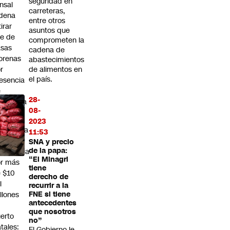
seguridad en
nsal
carreteras,
dena
entre otros
tirar
asuntos que
te de
comprometen la
asas
cadena de
orenas
abastecimientos
r
de alimentos en
el país.
esencia
e
28-
ratoxina
08-
2023
ntraloría
11:53
tecta
SNA y precio
de la papa:
gligencia
“El Minagri
r más
tiene
 $10
derecho de
l
recurrir a la
llones
FNE si tiene
antecedentes
n
que nosotros
erto
no”
tales:
El Gobierno le