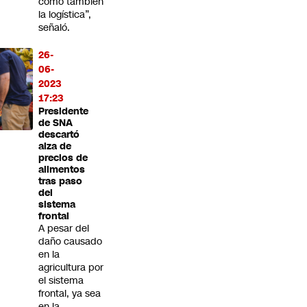
como también
la logística”,
señaló.
26-
06-
2023
17:23
Presidente
de SNA
descartó
alza de
precios de
alimentos
tras paso
del
sistema
frontal
A pesar del
daño causado
en la
agricultura por
el sistema
frontal, ya sea
en la