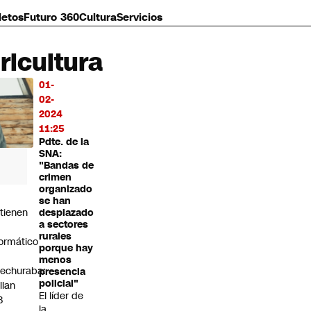
letos
Futuro 360
Cultura
Servicios
ricultura
01-
MÁS
02-
O
2024
11:25
Pdte. de la
SNA:
"Bandas de
crimen
organizado
se han
tienen
desplazado
a sectores
rurales
formático
porque hay
menos
echuraba:
presencia
policial"
llan
El líder de
3
la