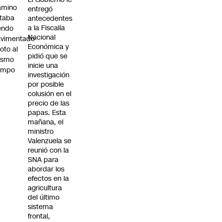
amino
entregó
taba
antecedentes
a la Fiscalía
endo
Nacional
avimentado
Económica y
roto al
pidió que se
ismo
inicie una
empo
investigación
por posible
colusión en el
precio de las
papas. Esta
mañana, el
ministro
Valenzuela se
reunió con la
SNA para
abordar los
efectos en la
agricultura
del último
sistema
frontal,