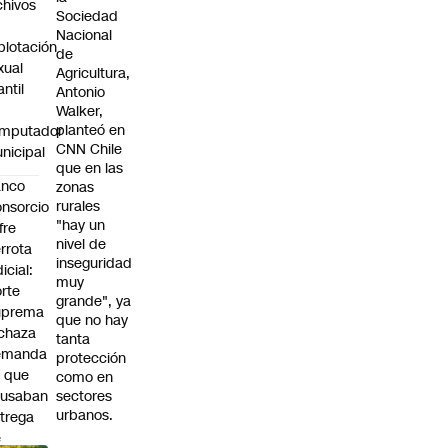
chivos
Sociedad
Nacional
plotación
de
xual
Agricultura,
antil
Antonio
Walker,
planteó en
mputador
CNN Chile
nicipal
que en las
anco
zonas
rurales
nsorcio
"hay un
fre
nivel de
rrota
inseguridad
dicial:
muy
rte
grande", ya
uprema
que no hay
chaza
tanta
emanda
protección
 que
como en
cusaban
sectores
urbanos.
trega
e