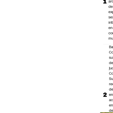
ar
de
ex
se
inf
en
co
mu
B
Co
su
de
ju
Co
S
re
d
en
a
en
d