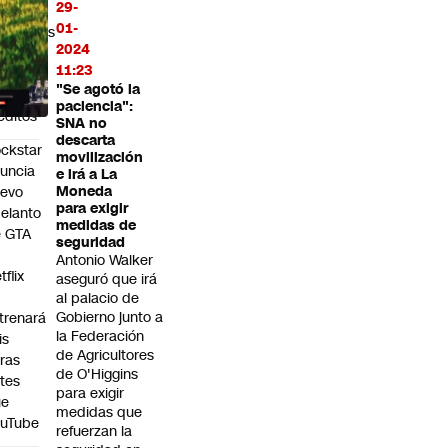
29-
tados
01-
nancieros
2024
lsos
11:23
ra
"Se agotó la
nseguir
paciencia":
éditos
SNA no
descarta
ckstar
movilización
uncia
e irá a La
uevo
Moneda
para exigir
elanto
medidas de
e GTA
seguridad
Antonio Walker
tflix
aseguró que irá
al palacio de
Gobierno junto a
trenará
la Federación
is
de Agricultores
ras
de O'Higgins
tes
para exigir
ue
medidas que
ouTube
refuerzan la