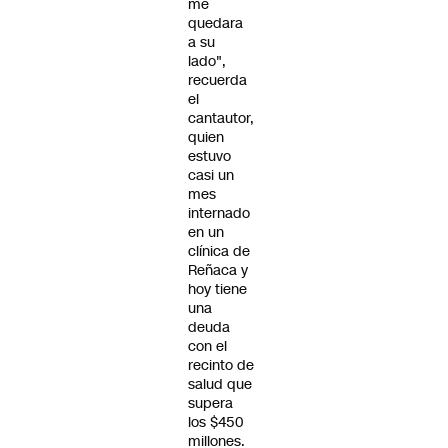
me
quedara
a su
lado",
recuerda
el
cantautor,
quien
estuvo
casi un
mes
internado
en un
clínica de
Reñaca y
hoy tiene
una
deuda
con el
recinto de
salud que
supera
los $450
millones.