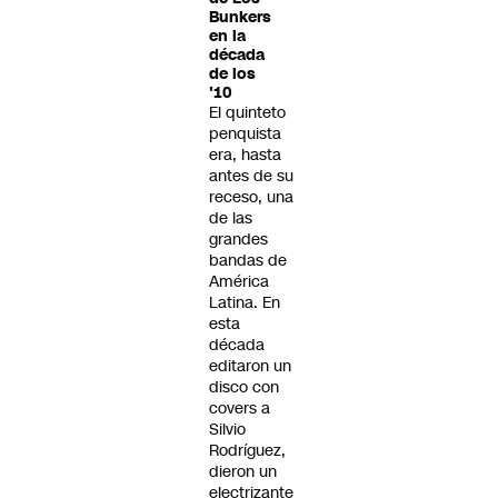
Bunkers
en la
década
de los
'10
El quinteto
penquista
era, hasta
antes de su
receso, una
de las
grandes
bandas de
América
Latina. En
esta
década
editaron un
disco con
covers a
Silvio
Rodríguez,
dieron un
electrizante