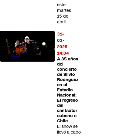
este
martes
15 de
abril.
31-
03-
2025
14:04
A 35 años
del
concierto
de Silvio
Rodríguez
en el
Estadio
Nacional:
El regreso
del
cantautor
cubano a
Chile
El show se
llevó a cabo