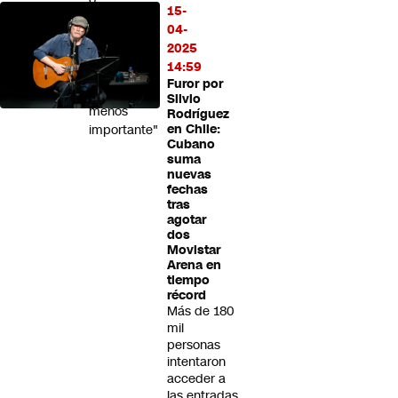
15-
privado
04-
me
2025
parece
14:59
que
Furor por
es
Silvio
menos
Rodríguez
importante"
en Chile:
Cubano
suma
nuevas
fechas
tras
agotar
dos
Movistar
Arena en
tiempo
récord
Más de 180
mil
personas
intentaron
acceder a
las entradas