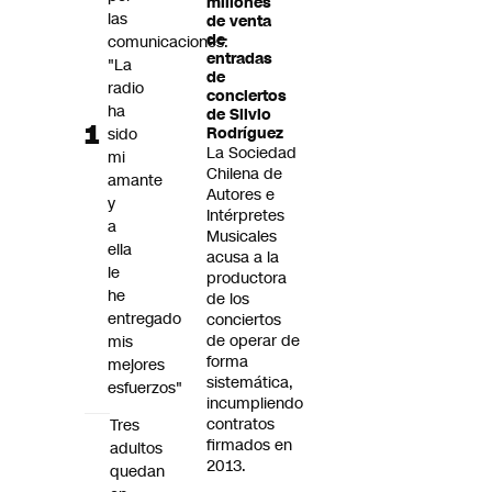
millones
Futuro 360
las
de venta
de
comunicaciones:
Opinión
entradas
"La
de
radio
conciertos
ha
de Silvio
sido
Rodríguez
La Sociedad
mi
Chilena de
amante
Autores e
y
Intérpretes
a
Musicales
ella
acusa a la
le
productora
he
de los
entregado
conciertos
de operar de
mis
forma
mejores
sistemática,
esfuerzos"
incumpliendo
contratos
Tres
firmados en
adultos
2013.
quedan