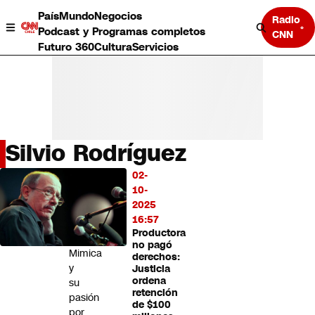
País
Mundo
Negocios
Radio
Podcast y Programas completos
CNN
Futuro 360
Cultura
Servicios
Silvio Rodríguez
País
02-
LO
Mundo
10-
MÁS
Negocios
2025
LEÍDO
Deportes
16:57
Productora
Programas completos
Vladimiro
no pagó
Cultura
Mimica
derechos:
Servicios
y
Justicia
Bits
ordena
su
retención
CNN Data
pasión
de $100
CNN tiempo
por