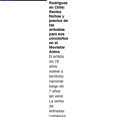
Rodríguez
en Chile:
Revisa
fechas y
precios de
las
entradas
para sus
conciertos
en el
Movistar
Arena
El artista
de 78
años
vuelve a
territorio
nacional
luego de
7 años
sin venir.
La venta
de
entradas
comienza