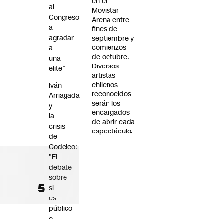
en el
al
Movistar
Congreso
Arena entre
a
fines de
agradar
septiembre y
comienzos
a
de octubre.
una
Diversos
élite”
artistas
chilenos
Iván
reconocidos
Arriagada
serán los
y
encargados
la
de abrir cada
crisis
espectáculo.
de
Codelco:
"El
debate
sobre
si
es
público
o