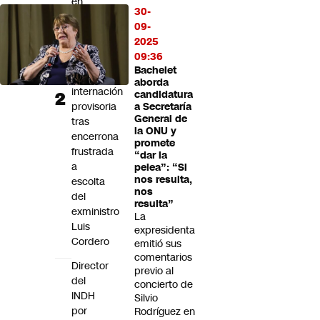
en
30-
prisión
09-
preventiva
2025
y
09:36
adolescente
Bachelet
en
aborda
internación
candidatura
provisoria
a Secretaría
General de
tras
la ONU y
encerrona
promete
frustrada
“dar la
a
pelea”: “Si
nos resulta,
escolta
nos
del
resulta”
exministro
La
Luis
expresidenta
Cordero
emitió sus
comentarios
Director
previo al
del
concierto de
INDH
Silvio
por
Rodríguez en