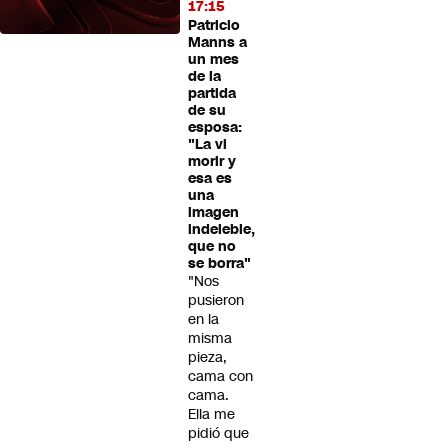
17:15
Patricio
Manns a
un mes
de la
partida
de su
esposa:
"La vi
morir y
esa es
una
imagen
indeleble,
que no
se borra"
"Nos
pusieron
en la
misma
pieza,
cama con
cama.
Ella me
pidió que