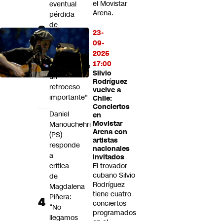
el Movistar
eventual
Arena.
pérdida
de
23-
acciones
09-
judiciales:
2025
"Sería
17:00
francamente
Silvio
un
Rodríguez
retroceso
vuelve a
importante"
Chile:
Conciertos
Daniel
en
Movistar
Manouchehri
Arena con
(PS)
artistas
responde
nacionales
a
invitados
crítica
El trovador
cubano Silvio
de
Rodríguez
Magdalena
tiene cuatro
Piñera:
conciertos
“No
programados
llegamos