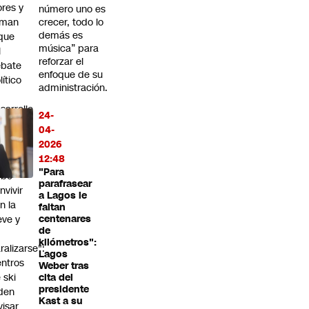
ores y
número uno es
aman
crecer, todo lo
demás es
que
música” para
l
reforzar el
ebate
enfoque de su
lítico
administración.
sarrolle
24-
on
04-
speto"
2026
12:48
hile
"Para
ebe
parafrasear
nvivir
a Lagos le
n la
faltan
eve y
centenares
de
o
kilómetros":
ralizarse":
Lagos
ntros
Weber tras
 ski
cita del
presidente
den
Kast a su
visar