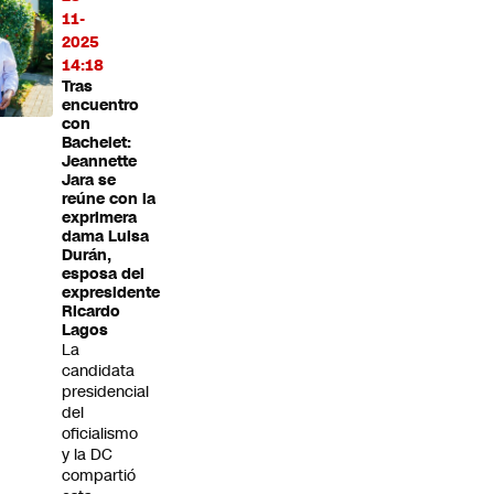
11-
2025
14:18
Tras
encuentro
con
Bachelet:
Jeannette
Jara se
reúne con la
exprimera
dama Luisa
Durán,
esposa del
expresidente
Ricardo
Lagos
La
candidata
presidencial
del
oficialismo
y la DC
compartió