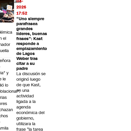
04-
bsecretario
2026
vez
17:52
“Uno siempre
fiere a
parafrasea
grandes
lémica
líderes, buenas
n el
frases”: Kast
responde a
nador
emplazamiento
uella
de Lagos
Weber tras
eñora
citar a su
e
padre
ria" y
La discusión se
e le
originó luego
de que Kast,
lió lo
en una
blacional":
actividad
rias
ligada a la
bres
agenda
chazan
económica del
chos
gobierno,
e
utilizara la
mila
frase “la tarea