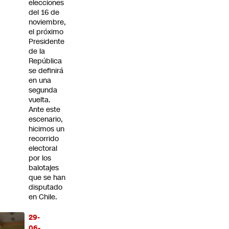
elecciones
del 16 de
noviembre,
el próximo
Presidente
de la
República
se definirá
en una
segunda
vuelta.
Ante este
escenario,
hicimos un
recorrido
electoral
por los
balotajes
que se han
disputado
en Chile.
29-
06-