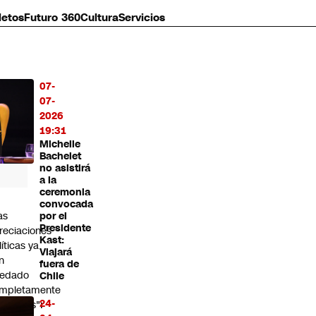
letos
Futuro 360
Cultura
Servicios
07-
MÁS
07-
O
2026
19:31
Michelle
Bachelet
no asistirá
a la
ceremonia
convocada
as
por el
Presidente
reciaciones
Kast:
líticas ya
Viajará
n
fuera de
edado
Chile
mpletamente
24-
peradas":