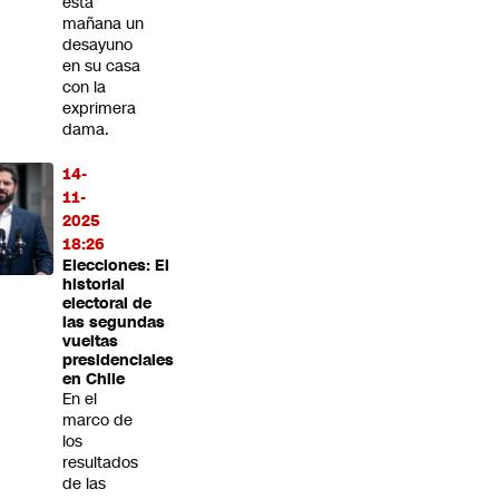
esta
mañana un
desayuno
en su casa
con la
exprimera
dama.
14-
11-
2025
18:26
Elecciones: El
historial
electoral de
las segundas
vueltas
presidenciales
en Chile
En el
marco de
los
resultados
de las