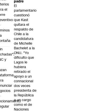
padre
iterios
El
ra el
parlamentario
erre
cuestionó
eventivo
que Kast
quitara el
e
respaldo de
aminos
Chile a la
la
candidatura
ontaña
de Michelle
Bachelet a la
in
ONU. "Yo
chadas":
dificulto que
NC y
Lagos le
hubiera
nzan
retirado el
ataforma
apoyo a un
ra
connacional
nunciar
dos veces
presidenta de
gocios
la República
e
a un cargo
ncionamiento
como el de
regular
Naciones