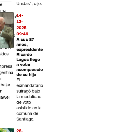
Unidas", dijo.
De
rma
14-
scarada":
12-
ina
2025
nuncia
09:46
menazas
A sus 87
e
años,
tados
expresidente
idos
Ricardo
Lagos llegó
a votar
mpresa
acompañado
gentina
de su hija
r
El
abajar
exmandatario
on
sufragó bajo
la modalidad
uawei
de voto
asistido en la
comuna de
Santiago.
28-