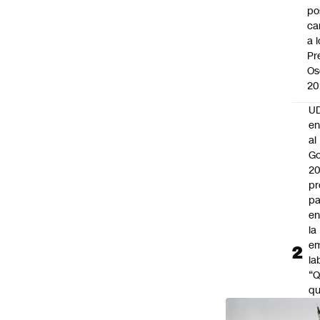
po
ca
a 
Pr
Os
20
UD
en
al
Go
2
pr
pa
en
la
em
la
“
q
re