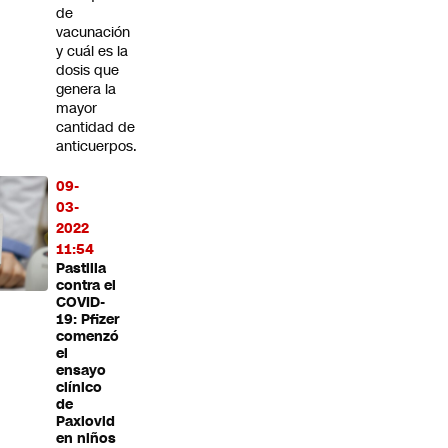
de
vacunación
y cuál es la
dosis que
genera la
mayor
cantidad de
anticuerpos.
09-
03-
2022
11:54
Pastilla
contra el
COVID-
19: Pfizer
comenzó
el
ensayo
clínico
de
Paxlovid
en niños