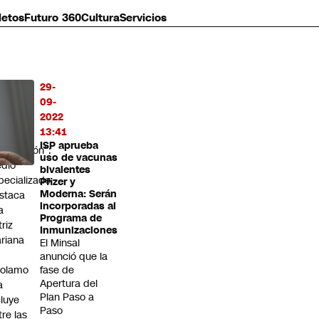
letos
Futuro 360
Cultura
Servicios
29-
MÁS
09-
O
2022
13:41
enera
ISP aprueba
pectación”:
uso de vacunas
dio
bivalentes
pecializado
Pfizer y
Moderna: Serán
staca
incorporadas al
a
Programa de
triz
Inmunizaciones
riana
El Minsal
anunció que la
rolamo
fase de
Apertura del
a
Plan Paso a
cluye
Paso
tre las