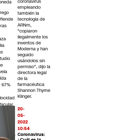
coronavirus
oneda
empleando
rego
también la
fiende
tecnología de
ARNm,
ras
"copiaron
n
ilegalmente los
aza
inventos de
lia
Moderna y han
as
seguido
tudio
usándolos sin
ue
permiso", dijo la
vela
directora legal
ída
de la
farmacéutica
e 67%
Shannon Thyme
n
Klinger.
locidad
hicular
20-
na
05-
erella
2022
r
10:54
esuntas
Coronavirus:
¿Cuál es la