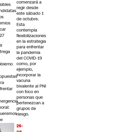
comenzará a
sibles
regir desde
ndidatas
este sábado 1
los
de octubre.
emios
Esta
car
contempla
27
flexibilizaciones
en la estrategia
I
para enfrentar
trega
la pandemia
del COVID-19
como, por
bierno
ejemplo,
0
incorporar la
opuestas
vacuna
ra
bivalente al PNI
frentar
con foco en
personas que
ergencia
pertenezcan a
boral:
grupos de
Queremos
riesgo.
ue
cuperar
26-