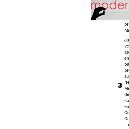
el
tr
vu
se
pr
na
Ju
V
at
en
pa
pr
su
“N
M
de
co
en
Ce
Cu
L