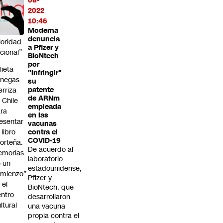
08-
abajo
2022
elva a
10:46
Moderna
r una
denuncia
ioridad
a Pfizer y
cional”
BioNtech
por
lieta
"infringir"
enegas
su
erriza
patente
de ARNm
 Chile
empleada
ra
en las
esentar
vacunas
 libro
contra el
COVID-19
orteña.
De acuerdo al
emorias
laboratorio
 un
estadounidense,
mienzo”
Pfizer y
 el
BioNtech, que
ntro
desarrollaron
ltural
una vacuna
a
propia contra el