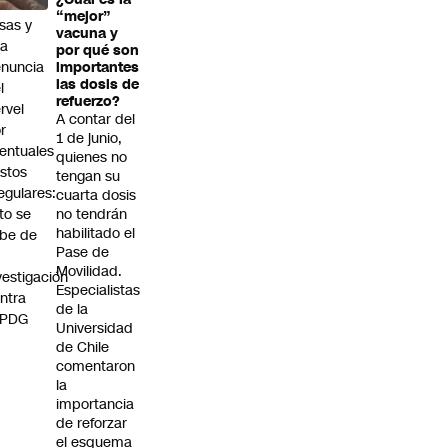
rmas
“mejor”
lsas y
vacuna y
na
por qué son
nuncia
importantes
las dosis de
l
refuerzo?
rvel
A contar del
r
1 de junio,
entuales
quienes no
stos
tengan su
regulares:
cuarta dosis
to se
no tendrán
habilitado el
be de
Pase de
Movilidad.
vestigación
Especialistas
ntra
de la
 PDG
Universidad
de Chile
comentaron
la
importancia
de reforzar
el esquema