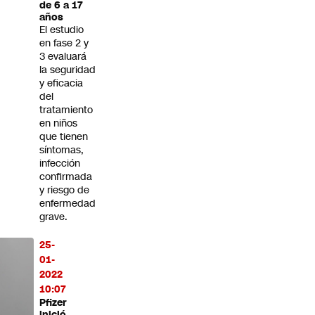
de 6 a 17
años
El estudio
en fase 2 y
3 evaluará
la seguridad
y eficacia
del
tratamiento
en niños
que tienen
síntomas,
infección
confirmada
y riesgo de
enfermedad
grave.
25-
01-
2022
10:07
Pfizer
inició