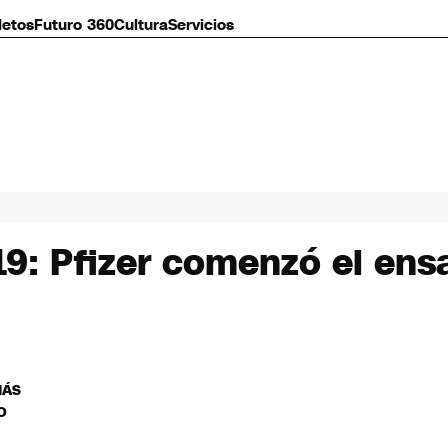
letos
Futuro 360
Cultura
Servicios
19: Pfizer comenzó el ens
MÁS
O