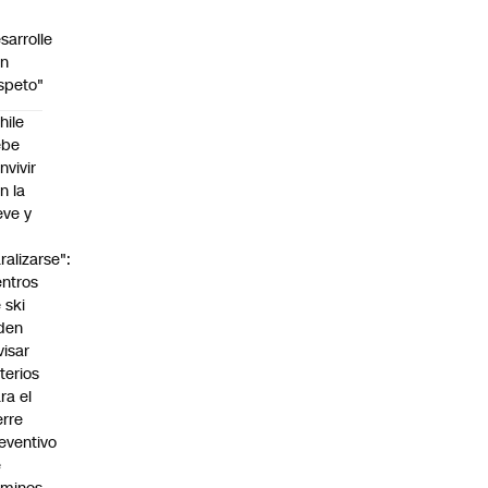
sarrolle
on
speto"
hile
ebe
nvivir
n la
eve y
o
ralizarse":
ntros
 ski
den
visar
iterios
ra el
erre
eventivo
e