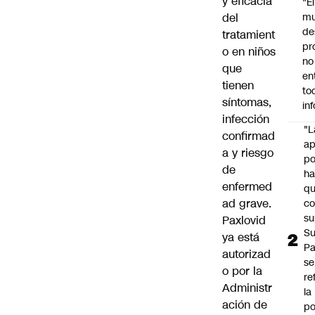
y eficacia
"É
del
m
de
tratamient
pr
o en niños
no
que
en
tienen
to
síntomas,
in
infección
"L
confirmad
ap
a y riesgo
po
de
h
enfermed
q
ad grave.
c
su
Paxlovid
Su
ya está
P
autorizad
se
o por la
re
Administr
la
ación de
po