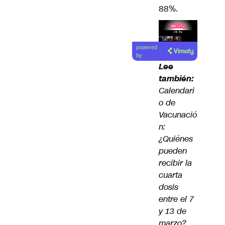
88%.
Lea el
powered
artículo
by
Lee
también:
Calendari
o de
Vacunació
n:
¿Quiénes
pueden
recibir la
cuarta
dosis
entre el 7
y 13 de
marzo?