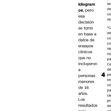
se
kilogram
de
os
, pero
c
esa
re
decisión
se tomó
"C
d
en base a
co
datos de
co
ensayos
ni
clínicos
n
que no
pa
incluyeron
Ce
a
de
pi
personas
re
menores
cr
de 18
pa
años.
ci
Los
pr
resultados
d