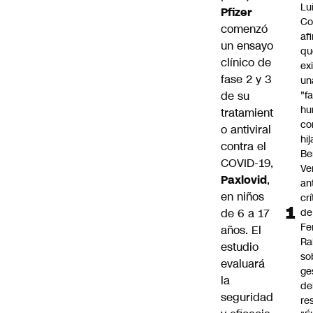
Lu
Pfizer
Co
comenzó
af
un ensayo
qu
clínico de
ex
fase 2 y 3
un
de su
"f
hu
tratamient
co
o antiviral
hi
contra el
Be
COVID-19,
Ve
Paxlovid
,
an
en niños
cr
de 6 a 17
de
Fe
años. El
Ra
estudio
so
evaluará
ge
la
de
seguridad
re