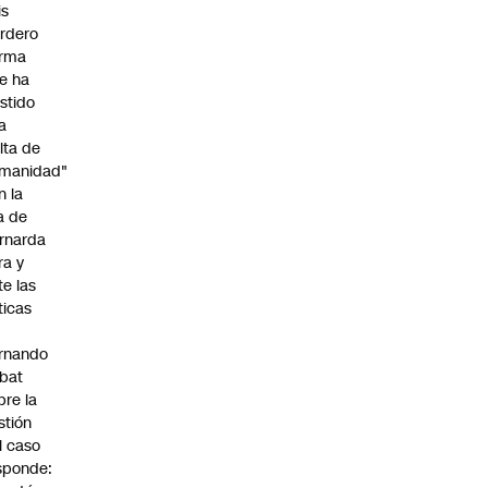
is
rdero
irma
e ha
istido
a
alta de
manidad"
n la
ja de
rnarda
ra y
te las
íticas
rnando
bat
bre la
stión
l caso
sponde: