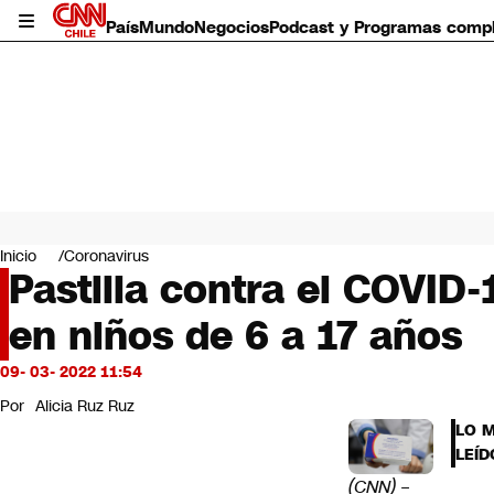
País
Mundo
Negocios
Podcast y Programas comp
País
Mundo
Inicio
Coronavirus
Negocios
Pastilla contra el COVID-
Deportes
en niños de 6 a 17 años
Programas completos
Cultura
Servicios
09- 03- 2022 11:54
Bits
Por
Alicia Ruz Ruz
CNN Data
LO 
CNN tiempo
LEÍD
Futuro 360
(CNN)
–
Opinión