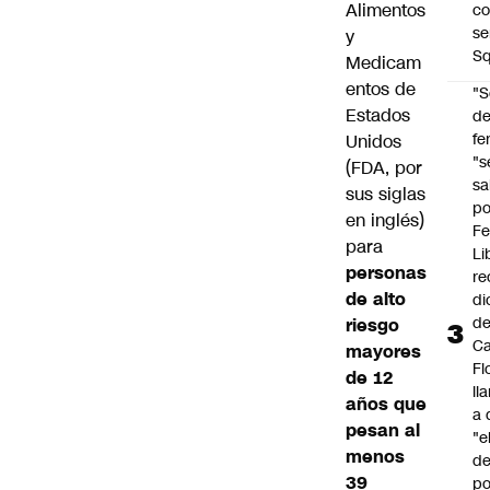
Alimentos
co
se
y
Sq
Medicam
entos de
"S
Estados
d
fe
Unidos
"s
(FDA, por
sa
sus siglas
po
en inglés)
Fe
para
Li
personas
re
de alto
di
d
riesgo
Ca
mayores
Fl
de 12
ll
años que
a 
pesan al
"e
menos
d
39
po