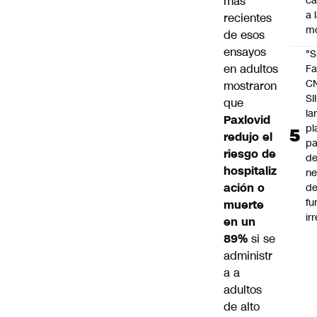
más
c
a 
recientes
m
de esos
ensayos
"S
en adultos
Fa
C
mostraron
SII
que
la
Paxlovid
pl
redujo el
pa
riesgo de
de
hospitaliz
ne
ación o
d
fu
muerte
ir
en un
89%
si se
administr
a a
adultos
de alto