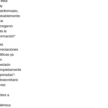
l está
uy
sinformado,
obablemente
 le
tregaron
da la
formación"
as
reciaciones
líticas ya
an
uedado
ompletamente
peradas":
bsecretario
avez
fiere a
lémica