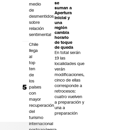
se
medio
suman a
de
Apertura
desmentidos
Inicial y
sobre
una
región
relación
cambia
sentimental
horario
de toque
Chile
de queda
llega
En total serán
al
19 las
top
localidades que
ten
verán
modificaciones,
de
cinco de ellas
los
corresponde a
países
retrocesos:
con
cuatro vuelven
mayor
a preparación y
recuperación
una a
del
preparación
turismo
internacional
postpandemia