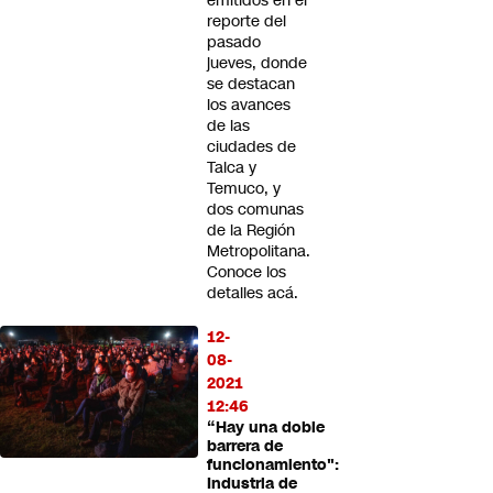
emitidos en el
reporte del
pasado
jueves, donde
se destacan
los avances
de las
ciudades de
Talca y
Temuco, y
dos comunas
de la Región
Metropolitana.
Conoce los
detalles acá.
12-
08-
2021
12:46
“Hay una doble
barrera de
funcionamiento":
Industria de