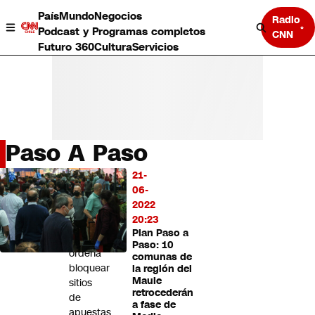
País
Mundo
Negocios
Radio
Podcast y Programas completos
CNN
Futuro 360
Cultura
Servicios
Paso A Paso
País
21-
LO
Mundo
06-
MÁS
Negocios
2022
LEÍDO
Deportes
20:23
Plan Paso a
Programas completos
Tribunal
Paso: 10
Cultura
ordena
comunas de
Servicios
bloquear
la región del
Bits
Maule
sitios
retrocederán
CNN Data
de
a fase de
CNN tiempo
apuestas