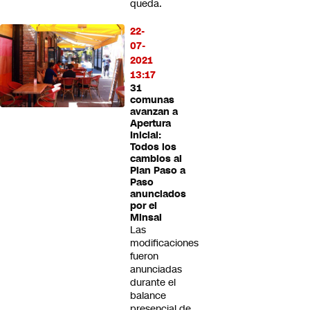
queda.
22-
07-
2021
13:17
31
comunas
avanzan a
Apertura
Inicial:
Todos los
cambios al
Plan Paso a
Paso
anunciados
por el
Minsal
Las
modificaciones
fueron
anunciadas
durante el
balance
presencial de