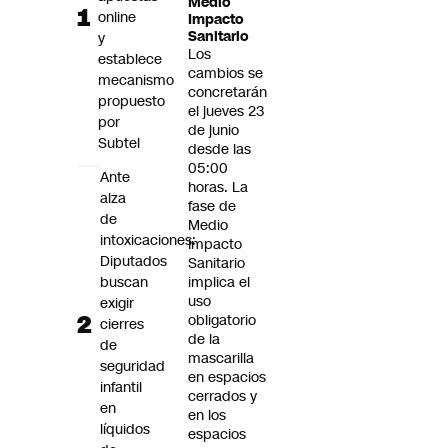
Medio
Futuro 360
online
Impacto
Sanitario
y
Opinión
Los
establece
cambios se
mecanismo
concretarán
propuesto
el jueves 23
por
de junio
Subtel
desde las
05:00
Ante
horas. La
alza
fase de
de
Medio
intoxicaciones:
Impacto
Diputados
Sanitario
buscan
implica el
uso
exigir
obligatorio
cierres
de la
de
mascarilla
seguridad
en espacios
infantil
cerrados y
en
en los
líquidos
espacios