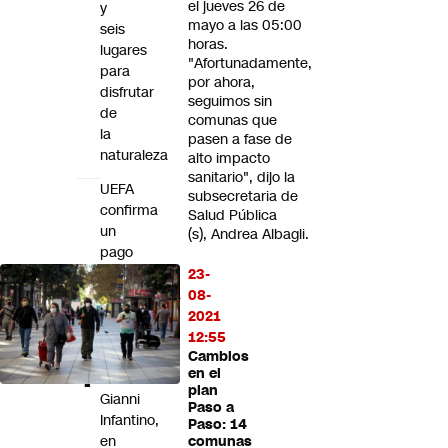
el jueves 26 de
y
mayo a las 05:00
seis
horas.
lugares
"Afortunadamente,
para
por ahora,
disfrutar
seguimos sin
de
comunas que
la
pasen a fase de
naturaleza
alto impacto
sanitario", dijo la
UEFA
subsecretaria de
confirma
Salud Pública
un
(s), Andrea Albagli.
pago
a
23-
exempleada
08-
durante
2021
la
12:55
gestión
Cambios
en el
de
plan
Gianni
Paso a
Infantino,
Paso: 14
en
comunas