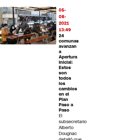
05-
08-
2021
13:49
24
comunas
avanzan
a
Apertura
Inicial:
Estos
son
todos
los
cambios
en el
Plan
Paso a
Paso
El
subsecretario
Alberto
Dougnac
detalló que