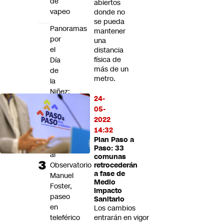
de
abiertos
vapeo
donde no
se pueda
Panoramas
mantener
por
una
el
distancia
física de
Día
más de un
de
metro.
la
Niñez:
24-
Visita
05-
al
2022
Zoológico
14:32
Nacional
Plan Paso a
y
Paso: 33
al
comunas
Observatorio
retrocederán
a fase de
Manuel
Medio
Foster,
Impacto
paseo
Sanitario
en
Los cambios
teleférico
entrarán en vigor