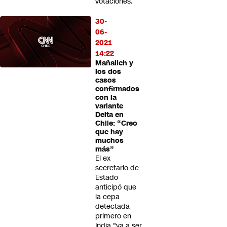
votaciones.
30-
06-
2021
14:22
Mañalich y
los dos
casos
confirmados
con la
variante
Delta en
Chile: “Creo
que hay
muchos
más”
El ex
secretario de
Estado
anticipó que
la cepa
detectada
primero en
India "va a ser