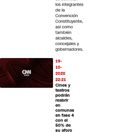
los integrantes
de la
Convención
Constituyente,
así como
también
alcaldes,
concejales y
gobernadores.
19-
10-
2020
22:21
Cines y
teatros
podrán
reabrir
en
comunas
en fase 4
con el
50% de
su aforo