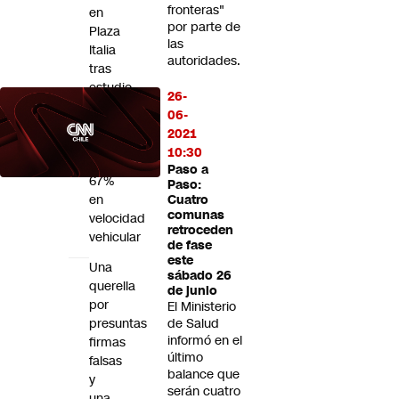
fronteras"
en
por parte de
Plaza
las
Italia
autoridades.
tras
estudio
26-
que
06-
revela
2021
caída
10:30
de
Paso a
67%
Paso:
en
Cuatro
comunas
velocidad
retroceden
vehicular
de fase
este
Una
sábado 26
querella
de junio
por
El Ministerio
presuntas
de Salud
informó en el
firmas
último
falsas
balance que
y
serán cuatro
una