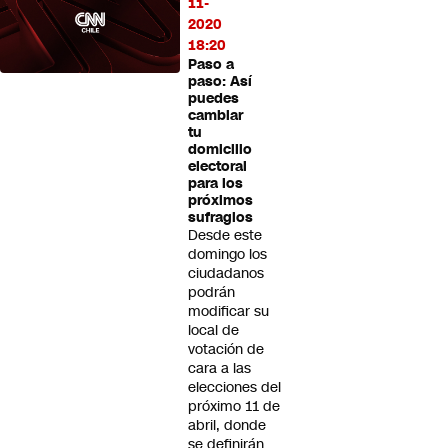
11-
2020
18:20
Paso a
paso: Así
puedes
cambiar
tu
domicilio
electoral
para los
próximos
sufragios
Desde este
domingo los
ciudadanos
podrán
modificar su
local de
votación de
cara a las
elecciones del
próximo 11 de
abril, donde
se definirán