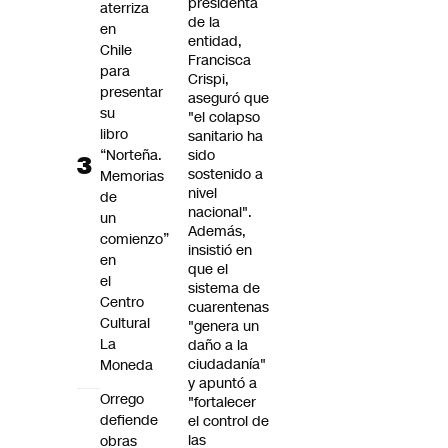
presidenta
aterriza
de la
en
entidad,
Chile
Francisca
para
Crispi,
presentar
aseguró que
su
"el colapso
libro
sanitario ha
“Norteña.
sido
sostenido a
Memorias
nivel
de
nacional".
un
Además,
comienzo”
insistió en
en
que el
el
sistema de
Centro
cuarentenas
Cultural
"genera un
La
daño a la
ciudadanía"
Moneda
y apuntó a
Orrego
"fortalecer
defiende
el control de
las
obras