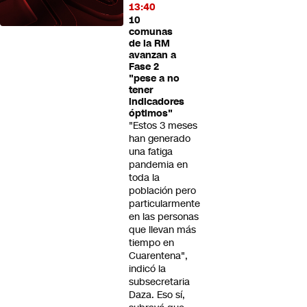
13:40
10
comunas
de la RM
avanzan a
Fase 2
"pese a no
tener
indicadores
óptimos"
"Estos 3 meses
han generado
una fatiga
pandemia en
toda la
población pero
particularmente
en las personas
que llevan más
tiempo en
Cuarentena",
indicó la
subsecretaria
Daza. Eso sí,