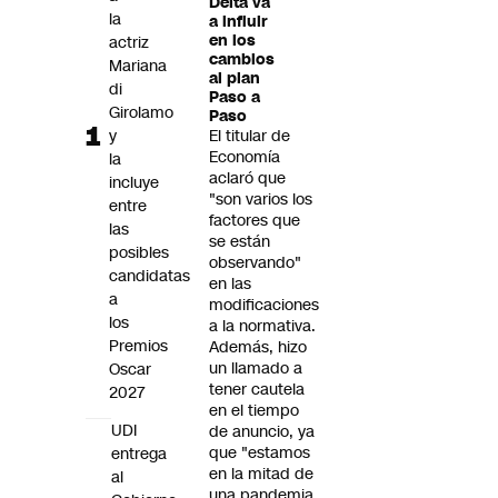
Delta va
Futuro 360
la
a influir
en los
actriz
Opinión
cambios
Mariana
al plan
di
Paso a
Girolamo
Paso
y
El titular de
Economía
la
aclaró que
incluye
"son varios los
entre
factores que
las
se están
posibles
observando"
candidatas
en las
a
modificaciones
los
a la normativa.
Premios
Además, hizo
un llamado a
Oscar
tener cautela
2027
en el tiempo
UDI
de anuncio, ya
que "estamos
entrega
en la mitad de
al
una pandemia