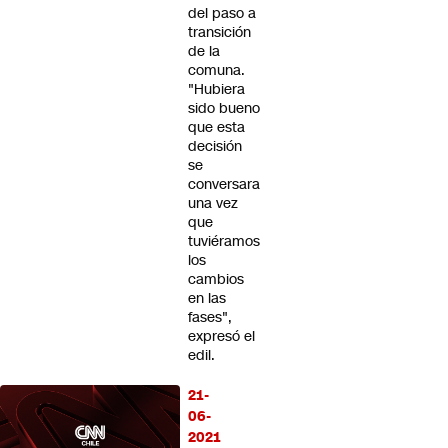
del paso a
transición
de la
comuna.
"Hubiera
sido bueno
que esta
decisión
se
conversara
una vez
que
tuviéramos
los
cambios
en las
fases",
expresó el
edil.
21-
06-
2021