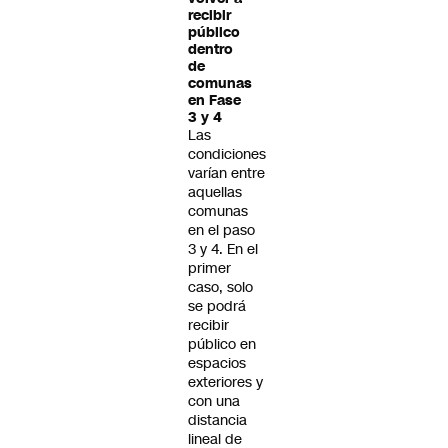
recibir
público
dentro
de
comunas
en Fase
3 y 4
Las
condiciones
varían entre
aquellas
comunas
en el paso
3 y 4. En el
primer
caso, solo
se podrá
recibir
público en
espacios
exteriores y
con una
distancia
lineal de