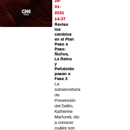
28-
01-
2021
14:37
Revisa
los
cambios
en el Plan
Paso a
Paso:
Ñuñoa,
La Reina
y
Peñalolén
pasan a
Fase 3
La
subsecretaria
de
Prevención
del Delito,
Katherine
Martorell, dio
a conocer
cuáles son