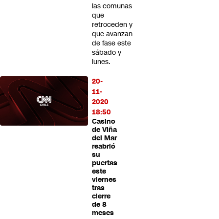
las comunas
que
retroceden y
que avanzan
de fase este
sábado y
lunes.
20-
11-
2020
18:50
Casino
de Viña
del Mar
reabrió
su
puertas
este
viernes
tras
cierre
de 8
meses