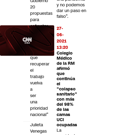
Gobierno
y no podemos
20
dar un paso en
propuestas
falso”.
para
enfrentar
27-
la
06-
emergencia
2021
laboral:
13:20
“Queremos
Colegio
que
Médico
de la RM
recuperar
afirmó
el
que
trabajo
continúa
vuelva
el
a
“colapso
sanitario”
ser
con más
una
del 98%
prioridad
de las
nacional”
camas
UCI
Julieta
ocupadas
La
Venegas