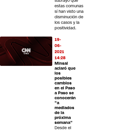
subrayó que
estas comunas
sí han visto una
disminución de
los casos y la
positividad.
19-
06-
2021
14:28
Minsal
aclaró que
los
posibles
cambios
en el Paso
a Paso se
conocerán
“a
mediados
de la
próxima
semana”
Desde el