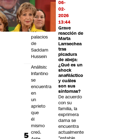
06-
la
02-
Casa
2026
Blanca
13:44
con
Grave
los
reacción de
palacios
Marta
de
Larraechea
tras
Saddam
picadura
Hussein
de abeja:
¿Qué es un
Análisis:
shock
Infantino
anafiláctico
se
y cuáles
son sus
encuentra
síntomas?
en
De acuerdo
un
con su
aprieto
familia, la
que
exprimera
él
dama se
mismo
encuentra
creó.
actualmente
“estable
Ante