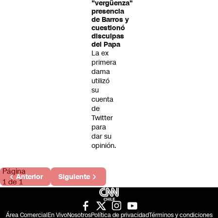
"vergüenza"
presencia
de Barros y
cuestionó
disculpas
del Papa
La ex
primera
dama
utilizó
su
cuenta
de
Twitter
para
dar su
opinión.
Página
Anterior
Siguiente
1 de 1
Área Comercial
En Vivo
Nosotros
Política de privacidad
Términos y condiciones