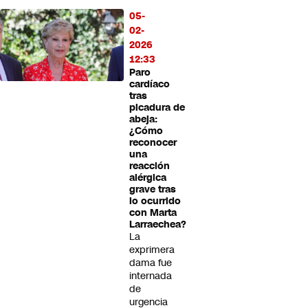
05-
02-
2026
12:33
Paro
cardíaco
tras
picadura de
abeja:
¿Cómo
reconocer
una
reacción
alérgica
grave tras
lo ocurrido
con Marta
Larraechea?
La
exprimera
dama fue
internada
de
urgencia