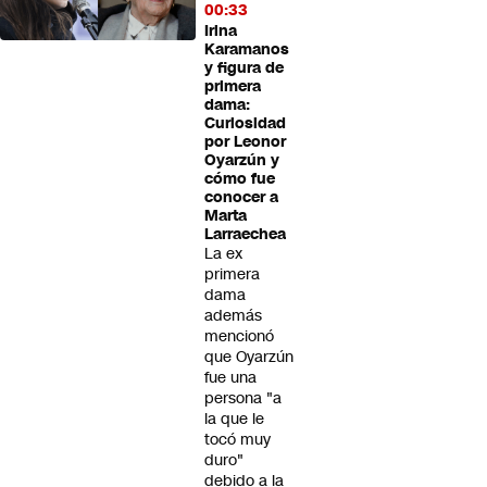
00:33
Irina
Karamanos
y figura de
primera
dama:
Curiosidad
por Leonor
Oyarzún y
cómo fue
conocer a
Marta
Larraechea
La ex
primera
dama
además
mencionó
que Oyarzún
fue una
persona "a
la que le
tocó muy
duro"
debido a la