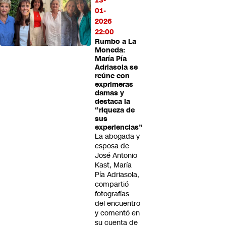
13-
01-
2026
22:00
Rumbo a La
Moneda:
María Pía
Adriasola se
reúne con
exprimeras
damas y
destaca la
“riqueza de
sus
experiencias”
La abogada y
esposa de
José Antonio
Kast, María
Pía Adriasola,
compartió
fotografías
del encuentro
y comentó en
su cuenta de