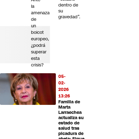
dentro de
la
su
amenaza
gravedad”.
de
un
boicot
europeo,
¿podrá
superar
esta
crisis?
05-
02-
2026
13:26
Familia de
Marta
Larraechea
actualiza su
estado de
salud tras
picadura de
abeja: Sigue