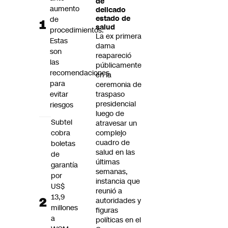
de
Futuro 360
aumento
delicado
estado de
de
Opinión
salud
procedimientos:
La ex primera
Estas
dama
son
reapareció
las
públicamente
recomendaciones
en la
para
ceremonia de
evitar
traspaso
presidencial
riesgos
luego de
Subtel
atravesar un
cobra
complejo
cuadro de
boletas
salud en las
de
últimas
garantía
semanas,
por
instancia que
US$
reunió a
13,9
autoridades y
millones
figuras
a
políticas en el