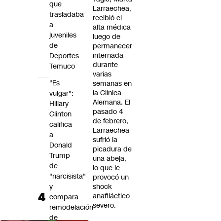
que
Larraechea,
trasladaba
recibió el
a
alta médica
juveniles
luego de
de
permanecer
internada
Deportes
durante
Temuco
varias
"Es
semanas en
la Clínica
vulgar":
Alemana. El
Hillary
pasado 4
Clinton
de febrero,
califica
Larraechea
a
sufrió la
Donald
picadura de
Trump
una abeja,
de
lo que le
"narcisista"
provocó un
y
shock
anafiláctico
compara
severo.
remodelación
de