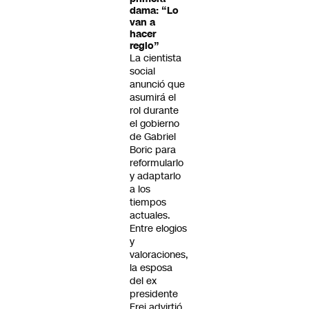
dama: “Lo
van a
hacer
regio”
La cientista
social
anunció que
asumirá el
rol durante
el gobierno
de Gabriel
Boric para
reformularlo
y adaptarlo
a los
tiempos
actuales.
Entre elogios
y
valoraciones,
la esposa
del ex
presidente
Frei advirtió