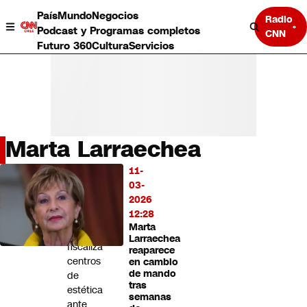
País
Mundo
Negocios
Radio
Podcast y Programas completos
CNN
Futuro 360
Cultura
Servicios
Marta Larraechea
País
11-
LO
Mundo
03-
MÁS
Negocios
2026
LEÍDO
Deportes
12:28
Marta
Programas completos
Sernac
Larraechea
Cultura
fiscaliza
reaparece
Servicios
centros
en cambio
Bits
de mando
de
tras
CNN Data
estética
semanas
CNN tiempo
ante