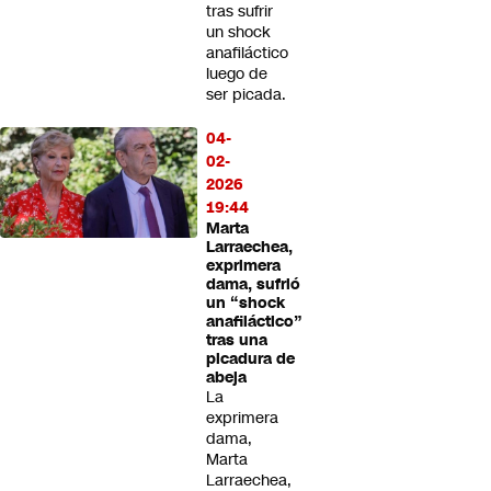
tras sufrir
un shock
anafiláctico
luego de
ser picada.
04-
02-
2026
19:44
Marta
Larraechea,
exprimera
dama, sufrió
un “shock
anafiláctico”
tras una
picadura de
abeja
La
exprimera
dama,
Marta
Larraechea,