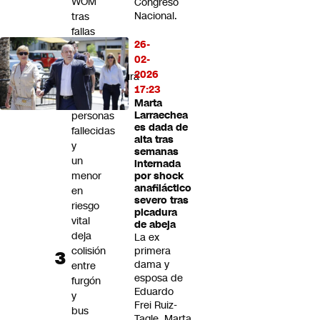
WOM
Congreso
Nacional.
tras
fallas
26-
"graves"
02-
en
2026
infraestructura
17:23
Dos
Marta
personas
Larraechea
es dada de
fallecidas
alta tras
y
semanas
un
internada
menor
por shock
anafiláctico
en
severo tras
riesgo
picadura
vital
de abeja
deja
La ex
colisión
primera
dama y
entre
esposa de
furgón
Eduardo
y
Frei Ruiz-
bus
Tagle, Marta