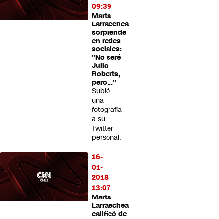
09:39
Marta
Larraechea
sorprende
en redes
sociales:
"No seré
Julia
Roberts,
pero..."
Subió
una
fotografía
a su
Twitter
personal.
16-
01-
2018
13:07
Marta
Larraechea
calificó de