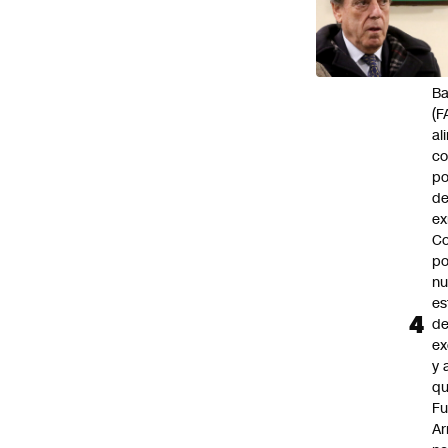
d
ac
J
B
(F
al
c
po
de
ex
Co
po
n
es
d
ex
y 
qu
Fu
A