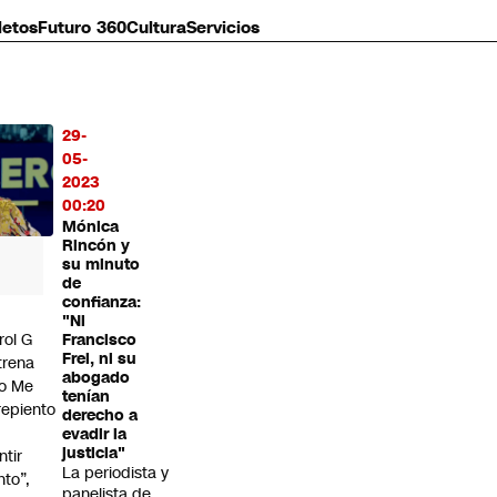
letos
Futuro 360
Cultura
Servicios
29-
MÁS
05-
O
2023
00:20
Mónica
Rincón y
su minuto
de
confianza:
"Ni
rol G
Francisco
Frei, ni su
trena
abogado
o Me
tenían
repiento
derecho a
evadir la
justicia"
ntir
La periodista y
nto”,
panelista de