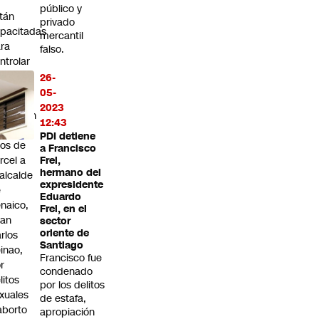
o
público y
tán
privado
pacitadas
mercantil
ra
falso.
ntrolar
 orden
26-
blico”
05-
2023
ondenan
12:43
15
PDI detiene
os de
a Francisco
rcel a
Frei,
hermano del
alcalde
expresidente
e
Eduardo
naico,
Frei, en el
uan
sector
oriente de
rlos
Santiago
inao,
Francisco fue
r
condenado
litos
por los delitos
xuales
de estafa,
aborto
apropiación