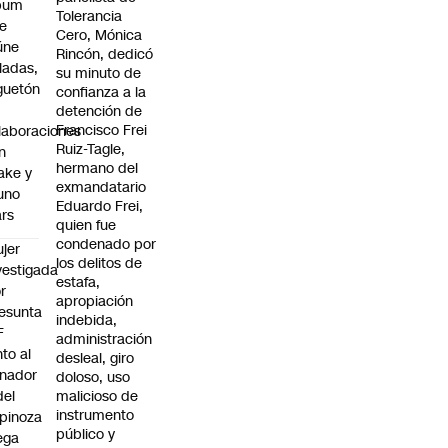
bum
Tolerancia
e
Cero, Mónica
úne
Rincón, dedicó
ladas,
su minuto de
guetón
confianza a la
detención de
Francisco Frei
laboraciones
Ruiz-Tagle,
n
hermano del
ake y
exmandatario
uno
Eduardo Frei,
rs
quien fue
condenado por
jer
los delitos de
vestigada
estafa,
r
apropiación
esunta
indebida,
F
administración
nto al
desleal, giro
nador
doloso, uso
del
malicioso de
instrumento
pinoza
público y
ega