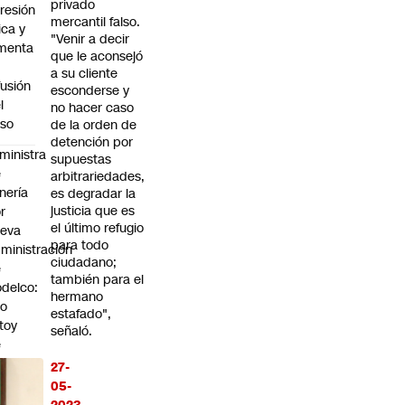
privado
resión
mercantil falso.
sica y
"Venir a decir
menta
que le aconsejó
a su cliente
fusión
esconderse y
l
no hacer caso
so
de la orden de
detención por
ministra
supuestas
e
arbitrariedades,
nería
es degradar la
justicia que es
r
el último refugio
ueva
para todo
ministración
ciudadano;
e
también para el
delco:
hermano
No
estafado",
toy
señaló.
e
uerdo
27-
 la
05-
nta