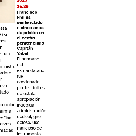
2023
e
15:29
tivos"
Francisco
Frei es
aime
sentenciado
a cinco años
assa
de prisión en
A) se
el centro
inea
penitenciario
on
Capitán
stura
Yábel
El hermano
l
del
ministro
exmandatario
rdero
fue
r
condenado
uevo
por los delitos
tado
de estafa,
e
apropiación
cepción
indebida,
administración
afirma
desleal, giro
e “las
doloso, uso
erzas
malicioso de
rmadas
instrumento