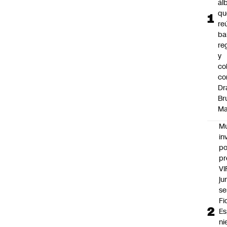
ál
qu
re
ba
re
y
co
co
Dr
Br
Ma
Mu
in
po
pr
VI
ju
se
Fi
Es
ni