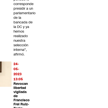
corresponde
presidir a un
parlamentario
de la
bancada de
la DC y ya
hemos
realizado
nuestra
selección
interna",
afirmó.
24-
05-
2023
13:05
Revocan
libertad
vigilada
de
Francisco
Frei Ruiz-