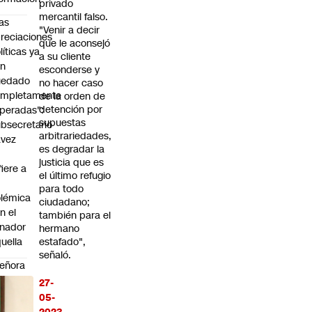
privado
mercantil falso.
as
"Venir a decir
reciaciones
que le aconsejó
líticas ya
a su cliente
an
esconderse y
uedado
no hacer caso
ompletamente
de la orden de
detención por
peradas":
supuestas
bsecretario
arbitrariedades,
avez
es degradar la
justicia que es
fiere a
el último refugio
para todo
lémica
ciudadano;
n el
también para el
nador
hermano
uella
estafado",
señaló.
eñora
e
27-
ria" y
05-
e le