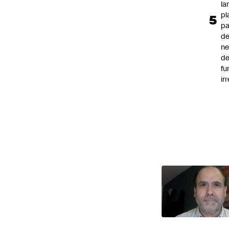
la
pl
pa
de
ne
d
fu
ir