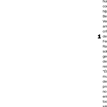
hu
co
hi
Be
Ve
an
cr
de
Fe
Ra
so
ge
de
re
"É
m
de
pr
no
en
to
in