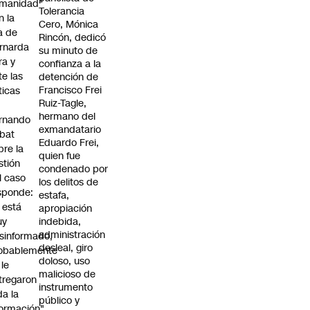
manidad"
Tolerancia
n la
Cero, Mónica
ja de
Rincón, dedicó
rnarda
su minuto de
ra y
confianza a la
te las
detención de
Francisco Frei
íticas
Ruiz-Tagle,
hermano del
rnando
exmandatario
bat
Eduardo Frei,
bre la
quien fue
stión
condenado por
l caso
los delitos de
sponde:
estafa,
l está
apropiación
uy
indebida,
administración
sinformado,
desleal, giro
obablemente
doloso, uso
 le
malicioso de
tregaron
instrumento
da la
público y
formación"