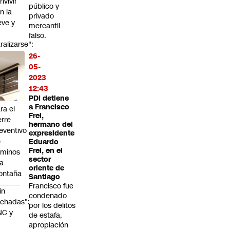
nvivir
público y
n la
privado
eve y
mercantil
o
falso.
ralizarse":
ntros
26-
 ski
05-
den
2023
visar
12:43
iterios
PDI detiene
a Francisco
ra el
Frei,
erre
hermano del
eventivo
expresidente
e
Eduardo
Frei, en el
aminos
sector
la
oriente de
ontaña
Santiago
Francisco fue
in
condenado
chadas":
por los delitos
NC y
de estafa,
apropiación