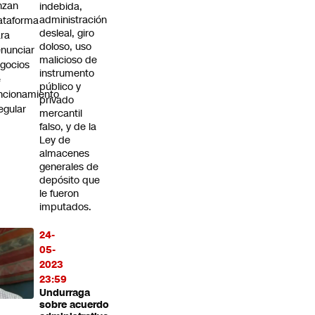
nzan
indebida,
administración
ataforma
desleal, giro
ra
doloso, uso
nunciar
malicioso de
gocios
instrumento
e
público y
ncionamiento
privado
regular
mercantil
falso, y de la
Ley de
almacenes
generales de
depósito que
le fueron
imputados.
24-
05-
2023
23:59
Undurraga
sobre acuerdo