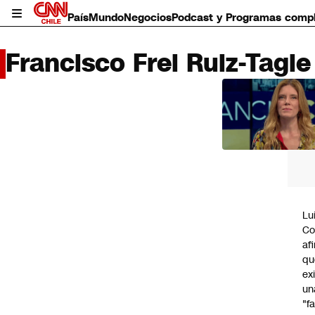
País
Mundo
Negocios
Podcast y Programas comp
Francisco Frei Ruiz-Tagle
LO 
LEÍD
País
Mundo
Negocios
Deportes
Programas completos
Lu
Cultura
Co
Servicios
af
Bits
qu
CNN Data
ex
CNN tiempo
un
Futuro 360
"f
Opinión