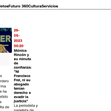
letos
Futuro 360
Cultura
Servicios
29-
MÁS
05-
O
2023
00:20
Mónica
Rincón y
su minuto
de
confianza:
"Ni
is
Francisco
Frei, ni su
rdero
abogado
irma
tenían
e ha
derecho a
istido
evadir la
justicia"
a
La periodista y
alta de
panelista de