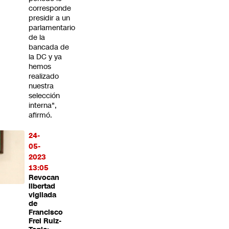
corresponde
presidir a un
parlamentario
de la
bancada de
la DC y ya
hemos
realizado
nuestra
selección
interna",
afirmó.
24-
05-
2023
13:05
Revocan
libertad
vigilada
de
Francisco
Frei Ruiz-