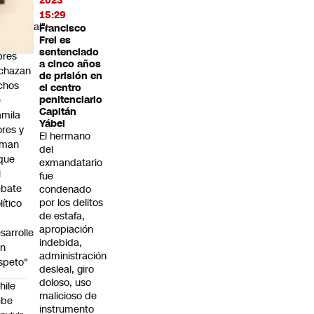
2023
lió lo
15:29
blacional":
Francisco
Frei es
rias
sentenciado
bres
a cinco años
chazan
de prisión en
chos
el centro
e
penitenciario
Capitán
mila
Yábel
ores y
El hermano
aman
del
que
exmandatario
l
fue
ebate
condenado
por los delitos
lítico
de estafa,
apropiación
sarrolle
indebida,
on
administración
speto"
desleal, giro
doloso, uso
hile
malicioso de
ebe
instrumento