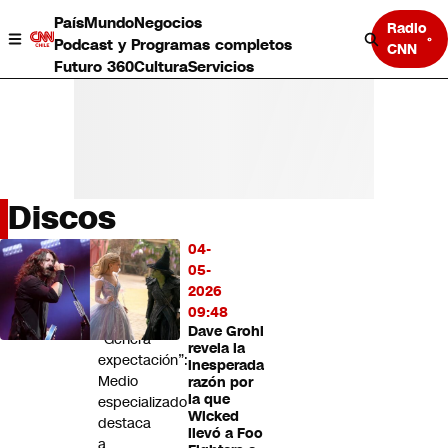
País
Mundo
Negocios
Radio
Podcast y Programas completos
CNN
Futuro 360
Cultura
Servicios
Discos
País
04-
LO
Mundo
05-
MÁS
Negocios
2026
LEÍDO
Deportes
09:48
Dave Grohl
Programas completos
“Genera
revela la
Cultura
expectación”:
inesperada
Servicios
Medio
razón por
Bits
la que
especializado
Wicked
CNN Data
destaca
llevó a Foo
CNN tiempo
a