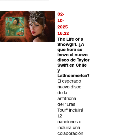
02-
10-
2025
16:22
The Life of a
Showgirl: ¿A
qué hora se
lanza el nuevo
disco de Taylor
Swift en Chile
y
Latinoamérica?
El esperado
nuevo disco
de la
anfitriona
del "Eras
Tour" incluirá
12
canciones e
incluirá una
colaboración