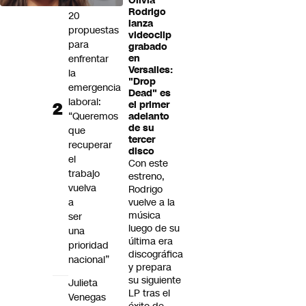
Olivia
Gobierno
Rodrigo
20
lanza
propuestas
videoclip
para
grabado
enfrentar
en
Versalles:
la
"Drop
emergencia
Dead" es
laboral:
el primer
“Queremos
adelanto
de su
que
tercer
recuperar
disco
el
Con este
trabajo
estreno,
vuelva
Rodrigo
a
vuelve a la
música
ser
luego de su
una
última era
prioridad
discográfica
nacional”
y prepara
su siguiente
Julieta
LP tras el
Venegas