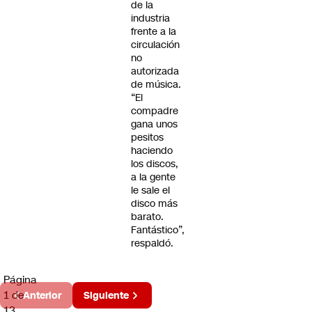
de la
industria
frente a la
circulación
no
autorizada
de música.
“El
compadre
gana unos
pesitos
haciendo
los discos,
a la gente
le sale el
disco más
barato.
Fantástico”,
respaldó.
Página
1 de
Anterior
Siguiente
13