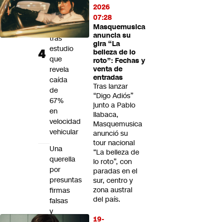
en
2026
Plaza
07:28
Masquemusica
Italia
anuncia su
tras
gira “La
estudio
belleza de lo
que
roto”: Fechas y
revela
venta de
entradas
caída
Tras lanzar
de
“Digo Adiós”
67%
junto a Pablo
en
Ilabaca,
velocidad
Masquemusica
vehicular
anunció su
tour nacional
Una
“La belleza de
querella
lo roto”, con
por
paradas en el
presuntas
sur, centro y
zona austral
firmas
del país.
falsas
y
19-
una