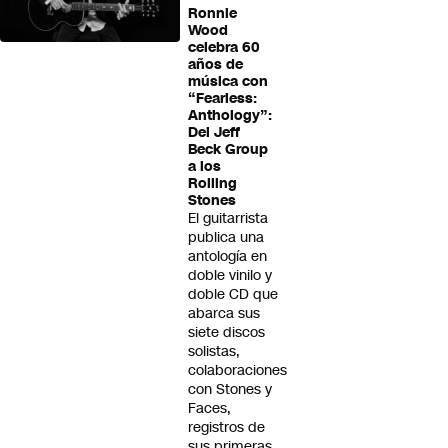
Ronnie
Wood
celebra 60
años de
música con
“Fearless:
Anthology”:
Del Jeff
Beck Group
a los
Rolling
Stones
El guitarrista
publica una
antología en
doble vinilo y
doble CD que
abarca sus
siete discos
solistas,
colaboraciones
con Stones y
Faces,
registros de
sus primeras