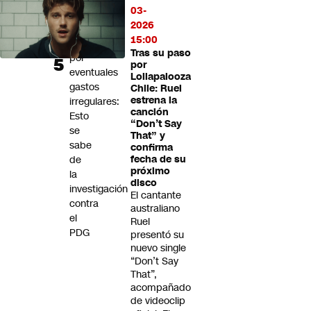
03-
denuncia
2026
del
15:00
Servel
Tras su paso
por
por
eventuales
Lollapalooza
gastos
Chile: Ruel
estrena la
irregulares:
canción
Esto
“Don’t Say
se
That” y
sabe
confirma
de
fecha de su
próximo
la
disco
investigación
El cantante
contra
australiano
el
Ruel
PDG
presentó su
nuevo single
“Don’t Say
That”,
acompañado
de videoclip