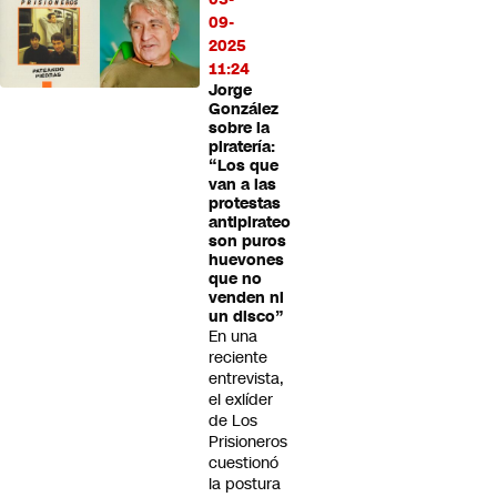
09-
2025
11:24
Jorge
González
sobre la
piratería:
“Los que
van a las
protestas
antipirateo
son puros
huevones
que no
venden ni
un disco”
En una
reciente
entrevista,
el exlíder
de Los
Prisioneros
cuestionó
la postura