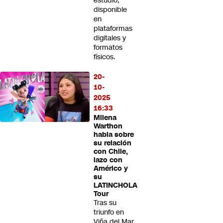
estudio,
disponible
en
plataformas
digitales y
formatos
físicos.
20-
10-
2025
16:33
Milena
Warthon
habla sobre
su relación
con Chile,
lazo con
Américo y
su
LATINCHOLA
Tour
Tras su
triunfo en
Viña del Mar