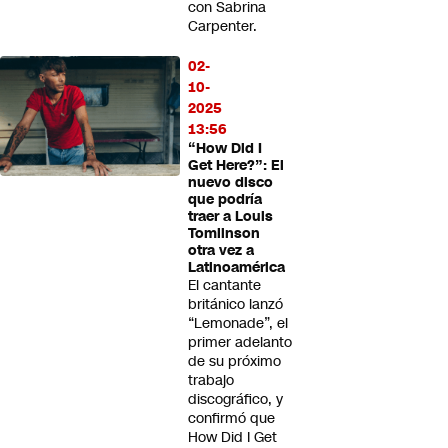
con Sabrina
Carpenter.
02-
10-
2025
13:56
“How Did I
Get Here?”: El
nuevo disco
que podría
traer a Louis
Tomlinson
otra vez a
Latinoamérica
El cantante
británico lanzó
“Lemonade”, el
primer adelanto
de su próximo
trabajo
discográfico, y
confirmó que
How Did I Get