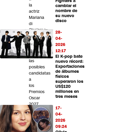
Fighters a
Futuro 360
la
cambiar el
nombre de
actriz
Opinión
su nuevo
Mariana
disco
di
Girolamo
28-
y
04-
la
2026
incluye
12:17
entre
El K-pop bate
las
nuevo récord:
Exportaciones
posibles
de álbumes
candidatas
físicos
a
superaron los
los
US$120
Premios
millones en
tres meses
Oscar
2027
17-
UDI
04-
entrega
2026
al
09:24