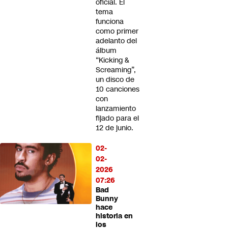
oficial. El
tema
funciona
como primer
adelanto del
álbum
“Kicking &
Screaming”,
un disco de
10 canciones
con
lanzamiento
fijado para el
12 de junio.
02-
02-
2026
07:26
Bad
Bunny
hace
historia en
los