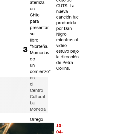
éxito de
aterriza
GUTS. La
en
nueva
Chile
canción fue
para
producida
presentar
por Dan
su
Nigro,
mientras el
libro
video
“Norteña.
estuvo bajo
Memorias
la dirección
de
de Petra
un
Collins.
comienzo”
en
el
Centro
Cultural
La
Moneda
Orrego
defiende
10-
obras
04-