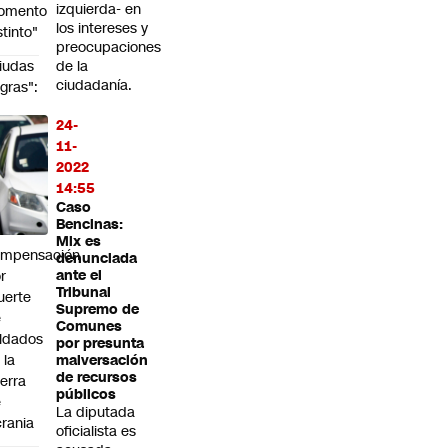
izquierda- en
omento
los intereses y
stinto"
preocupaciones
iudas
de la
ciudadanía.
gras":
a
24-
tafa
11-
n
2022
sia
14:55
ue
Caso
plota
Bencinas:
Mix es
ompensación
denunciada
r
ante el
Tribunal
uerte
Supremo de
e
Comunes
ldados
por presunta
 la
malversación
de recursos
erra
públicos
e
La diputada
rania
oficialista es