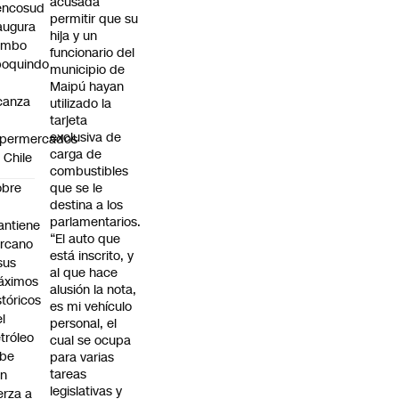
acusada
encosud
permitir que su
augura
hija y un
umbo
funcionario del
poquindo
municipio de
Maipú hayan
canza
utilizado la
0
tarjeta
exclusiva de
upermercados
carga de
 Chile
combustibles
obre
que se le
destina a los
parlamentarios.
ntiene
“El auto que
rcano
está inscrito, y
sus
al que hace
áximos
alusión la nota,
stóricos
es mi vehículo
el
personal, el
tróleo
cual se ocupa
ube
para varias
tareas
on
legislativas y
erza a