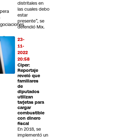
distritales en
las cuales debo
pera
estar
e
presente”, se
gociaciones
defendió Mix.
n
edio
23-
iente
11-
2022
20:58
Ciper:
Reportaje
reveló que
familiares
de
diputados
utilizan
tarjetas para
cargar
combustible
con dinero
fiscal
En 2018, se
implementó un