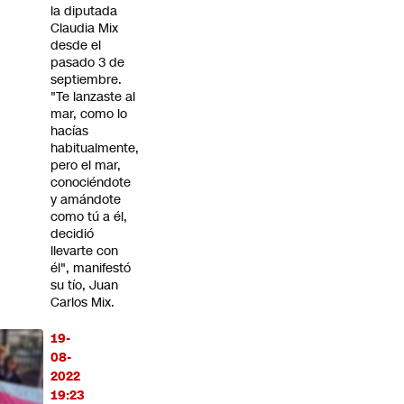
la diputada
Claudia Mix
desde el
pasado 3 de
septiembre.
"Te lanzaste al
mar, como lo
hacías
habitualmente,
pero el mar,
conociéndote
y amándote
como tú a él,
decidió
llevarte con
él", manifestó
su tío, Juan
Carlos Mix.
19-
08-
2022
19:23