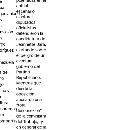
polémicas en el
e
actual
cia
escenario
gociaciones
electoral,
ra
diputados
a
oficialistas
ansición
defendieron la
n
candidatura de
rge
Jeannette Jara,
alertando sobre
dríguez
el peligro de un
eventual
nezuela
gobierno del
Partido
a del
Republicano.
ño
Mientras que
jo
desde la
cho y
oposición
on
acusaron una
ltura:
"total
anoramas
desconexión"
ra
de la exministra
ompartir
del Trabajo, -y
n
en general de la