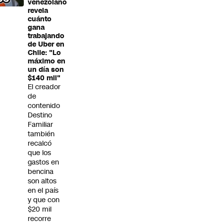
venezolano
revela
cuánto
gana
trabajando
de Uber en
Chile: "Lo
máximo en
un día son
$140 mil"
El creador
de
contenido
Destino
Familiar
también
recalcó
que los
gastos en
bencina
son altos
en el país
y que con
$20 mil
recorre