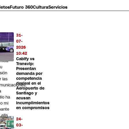
letos
Futuro 360
Cultura
Servicios
31-
MÁS
07-
O
2026
10:42
adimiro
Cabify vs
mica
Transvip:
su
Presentan
sión
demanda por
competencia
r las
desleal en el
municaciones:
Aeropuerto de
a
Santiago y
dio ha
acusan
do mi
incumplimientos
en compromisos
ante
 ella
24-
 he
03-
tregado