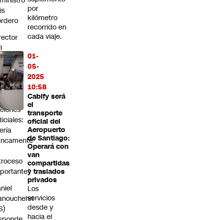
ministro
por
is
kilómetro
rdero
recorrido en
cada viaje.
rector
l
01-
NDH
05-
r
2025
entual
10:58
rdida
Cabify será
e
el
ciones
transporte
diciales:
oficial del
ería
Aeropuerto
de Santiago:
ancamente
Operará con
n
van
troceso
compartidas
portante"
y traslados
privados
niel
Los
servicios
nouchehri
desde y
S)
hacia el
sponde