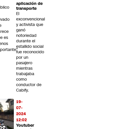
aplicación de
blico
transporte
El
exconvencional
ivado
y activista que
e
ganó
rece
notoriedad
e es
durante el
enos
estallido social
portante"
fue reconocido
por un
pasajero
mientras
trabajaba
como
conductor de
Cabify.
19-
07-
2024
12:02
Youtuber