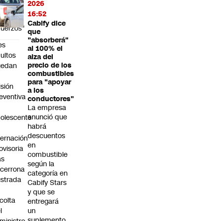
2026
s
16:52
jores
Cabify dice
fuerzos"
que
"absorberá"
es
al 100% el
ultos
alza del
uedan
precio de los
combustibles
n
para "apoyar
isión
a los
eventiva
conductores"
La empresa
anunció que
olescente
habrá
n
descuentos
ternación
en
ovisoria
combustible
as
según la
cerrona
categoría en
ustrada
Cabify Stars
y que se
colta
entregará
l
un
suplemento