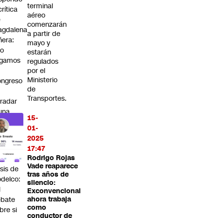
terminal
crítica
aéreo
e
comenzarán
agdalena
a partir de
ñera:
mayo y
No
estarán
egamos
regulados
por el
Ministerio
ngreso
de
Transportes.
radar
una
15-
ite”
01-
án
2025
riagada
17:47
Rodrigo Rojas
la
Vade reaparece
isis de
tras años de
delco:
silencio:
l
Exconvencional
ebate
ahora trabaja
como
bre si
conductor de