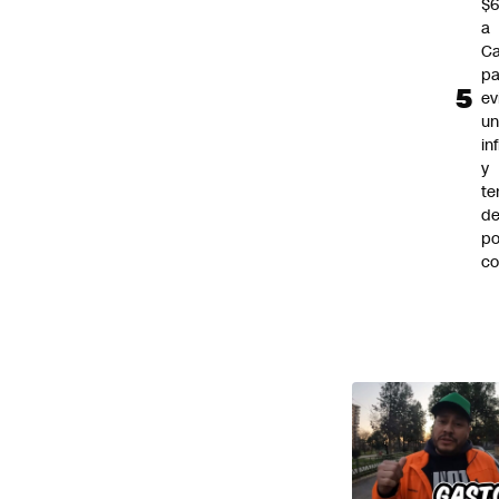
$6
a
Ca
pa
ev
u
in
y
te
de
po
c