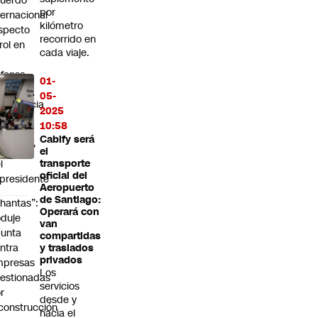
uerdo
por
ternacional
kilómetro
specto
recorrido en
 rol en
cada viaje.
fensa
01-
 la
05-
emocracia
2025
los
10:58
rechos
Cabify será
umanos”
el
l
transporte
oficial del
presidente
Aeropuerto
de Santiago:
hantas”:
Operará con
duje
van
unta
compartidas
ntra
y traslados
privados
mpresas
Los
estionadas
servicios
r
desde y
construcción
hacia el