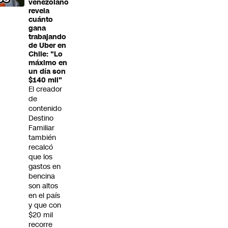
venezolano
revela
cuánto
gana
trabajando
de Uber en
Chile: "Lo
máximo en
un día son
$140 mil"
El creador
de
contenido
Destino
Familiar
también
recalcó
que los
gastos en
bencina
son altos
en el país
y que con
$20 mil
recorre