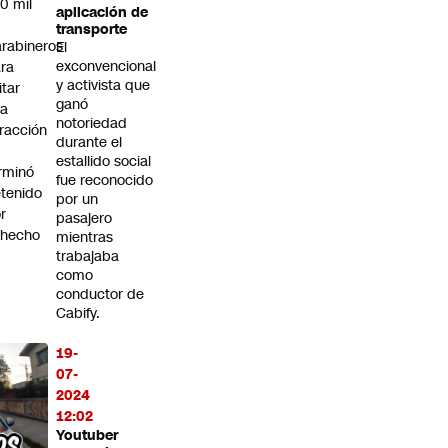
0 mil
aplicación de
transporte
rabineros
El
exconvencional
ra
y activista que
itar
ganó
na
notoriedad
fracción
durante el
estallido social
rminó
fue reconocido
tenido
por un
r
pasajero
ohecho
mientras
trabajaba
como
conductor de
Cabify.
19-
07-
2024
12:02
Youtuber