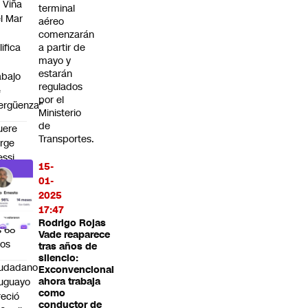
 Viña
terminal
l Mar
aéreo
comenzarán
lifica
a partir de
mayo y
estarán
abajo
regulados
e
por el
ergüenza"
Ministerio
de
uere
Transportes.
rge
ssi,
15-
adre
01-
e
2025
onel
17:47
ssi, a
Rodrigo Rojas
s 68
Vade reaparece
os
tras años de
silencio:
iudadano
Exconvencional
uguayo
ahora trabaja
como
reció
conductor de