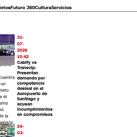
letos
Futuro 360
Cultura
Servicios
31-
MÁS
07-
O
2026
10:42
lisis:
Cabify vs
fantino
Transvip:
Presentan
cuentra
demanda por
competencia
 un
desleal en el
rieto
Aeropuerto de
e él
Santiago y
ismo
acusan
eó.
incumplimientos
en compromisos
te la
enaza
24-
 un
03-
icot