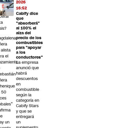
2026
ropeo,
16:52
odrá
Cabify dice
perar
que
ta
"absorberá"
sis?
al 100% el
alza del
agdalena
precio de los
combustibles
ñera
para "apoyar
 alista
a los
ra el
conductores"
nzamiento
La empresa
anunció que
e
habrá
ebastián
descuentos
ñera
en
henique
combustible
 50
según la
ces
categoría en
obales”
Cabify Stars
afirma
y que se
ue
entregará
ay un
un
suplemento