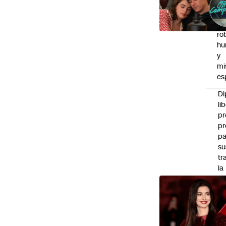
ch
pa
Te
ro
hu
y
mi
es
Di
li
pr
pr
pa
su
tr
la
Ka
"
la
ob
d