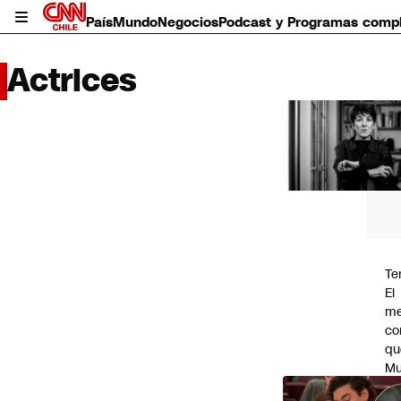
País
Mundo
Negocios
Podcast y Programas comp
Actrices
LO 
LEÍD
País
Mundo
Negocios
Deportes
Programas completos
Te
Cultura
El
Servicios
me
Bits
co
CNN Data
qu
CNN tiempo
Mu
Futuro 360
fa
Opinión