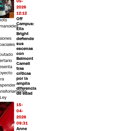
05-
ips
2026
ra
12:12
sla,
Off
bots
Campus:
manoides
Ella
Bright
siones
defiende
sus
paciales
escenas
con
putado
Belmont
bertario
Cameli
esenta
tras
oyecto
críticas
por la
ra
amplia
spender
diferencia
ansitoriamente
de edad
 Ley
rin:
15-
Tenemos
04-
2026
ligación
09:31
e
Anne