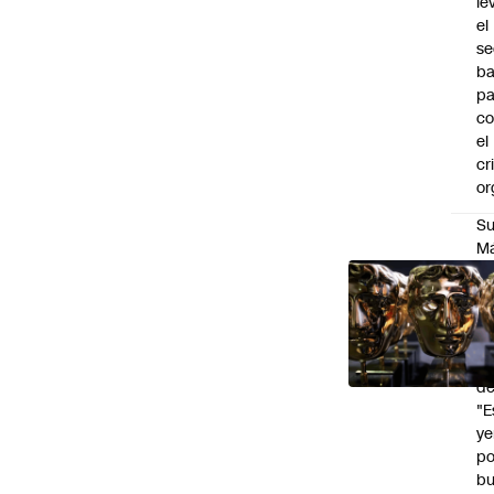
le
el
se
ba
pa
co
el
cr
or
Su
M
P
de
a
d
se
de
"E
y
po
b