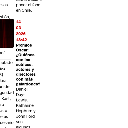
eses
poner el foco
en Chile.
e
stión,
14-
esenta
03-
n
2026
imer
18:42
sbozo
Premios
e
Oscar:
an”
¿Quiénes
son las
putado
actrices,
iva
actores y
S)
directores
con más
lora
galardones?
an de
Daniel
guridad
Day-
 Kast,
Lewis,
ro
Katharine
siste
Hepburn y
John Ford
e es
son
cesario
algunos