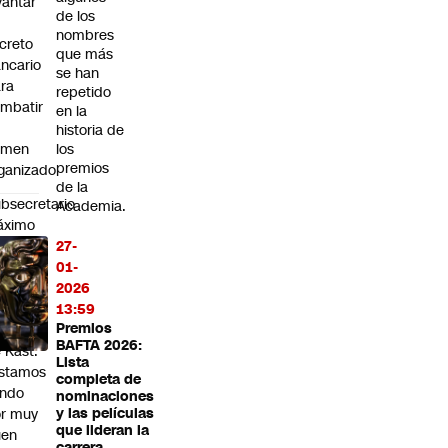
vantar
de los
nombres
creto
que más
ncario
se han
ra
repetido
mbatir
en la
historia de
imen
los
premios
ganizado
de la
bsecretario
Academia.
áximo
avez
27-
fiende
01-
genda
2026
e
13:59
Premios
guridad
BAFTA 2026:
 Kast:
Lista
stamos
completa de
endo
nominaciones
r muy
y las películas
que lideran la
uen
carrera