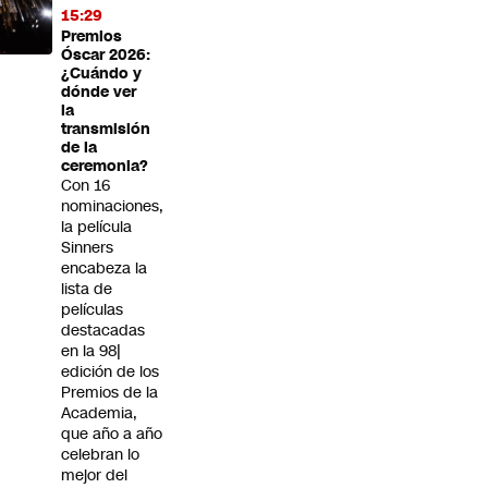
15:29
Premios
Óscar 2026:
¿Cuándo y
dónde ver
la
transmisión
de la
ceremonia?
Con 16
nominaciones,
la película
Sinners
encabeza la
lista de
películas
destacadas
en la 98|
edición de los
Premios de la
Academia,
que año a año
celebran lo
mejor del