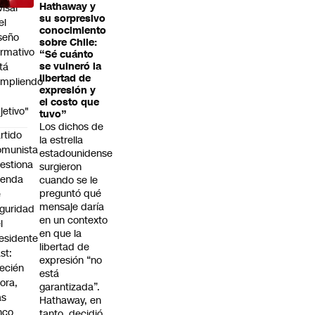
Hathaway y
visar
su sorpresivo
el
conocimiento
seño
sobre Chile:
rmativo
“Sé cuánto
tá
se vulneró la
libertad de
mpliendo
expresión y
el costo que
jetivo"
tuvo”
Los dichos de
rtido
la estrella
omunista
estadounidense
estiona
surgieron
genda
cuando se le
preguntó qué
e
mensaje daría
guridad
en un contexto
l
en que la
esidente
libertad de
st:
expresión “no
ecién
está
ora,
garantizada”.
as
Hathaway, en
nco
tanto, decidió