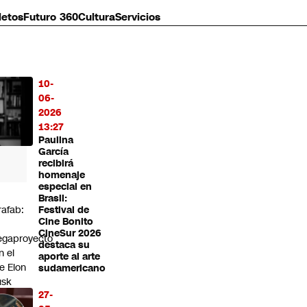
letos
Futuro 360
Cultura
Servicios
10-
MÁS
06-
O
2026
13:27
Paulina
García
recibirá
homenaje
especial en
Brasil:
rafab:
Festival de
Cine Bonito
CineSur 2026
gaproyecto
destaca su
n el
aporte al arte
e Elon
sudamericano
sk
27-
bricará