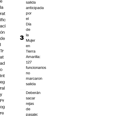
e
salida
la
anticipada
rat
por
el
ific
Día
aci
de
ón
la
de
Mujer
l
en
Tr
Tierra
at
Amarilla:
127
ad
funcionarios
o
no
Int
marcaron
eg
salida
ral
Deberán
y
sacar
Pr
rejas
og
de
re
pasaje: