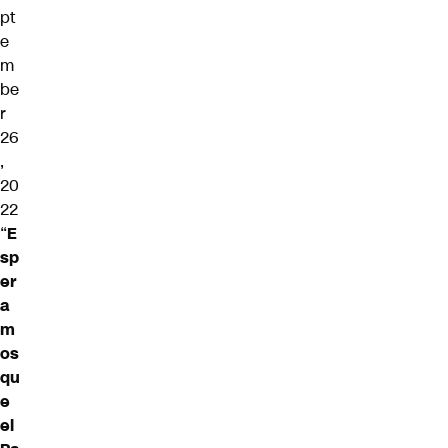
pt
e
m
be
r
26
,
20
22
“
E
sp
er
a
m
os
qu
e
el