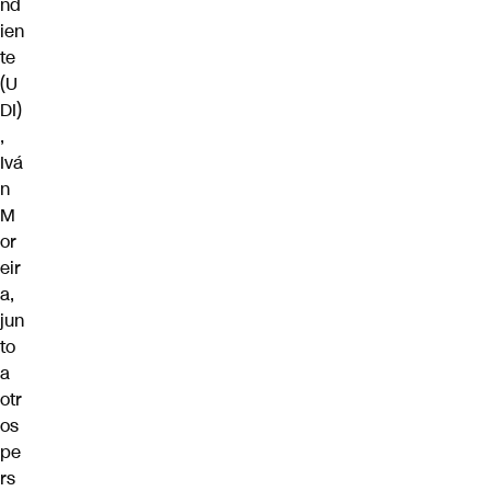
nd
ien
te
(U
DI)
,
Ivá
n
M
or
eir
a,
jun
to
a
otr
os
pe
rs