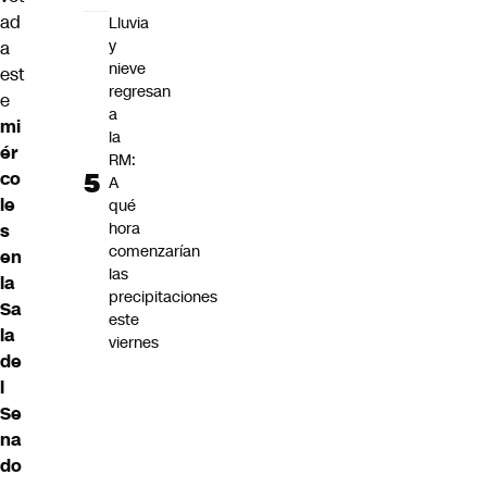
ad
Lluvia
y
a
nieve
est
regresan
e
a
mi
la
ér
RM:
co
A
le
qué
hora
s
comenzarían
en
las
la
precipitaciones
Sa
este
la
viernes
de
l
Se
na
do