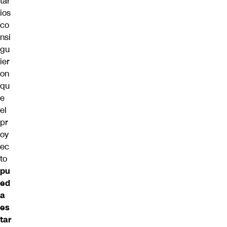
tar
ios
co
nsi
gu
ier
on
qu
e
el
pr
oy
ec
to
pu
ed
a
es
tar