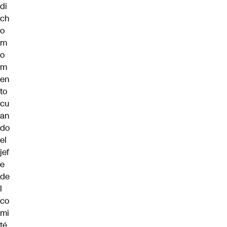
di
ch
o
m
o
m
en
to
cu
an
do
el
jef
e
de
l
co
mi
té