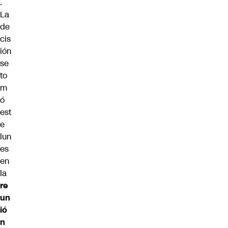
.
La
de
cis
ión
se
to
m
ó
est
e
lun
es
en
la
re
un
ió
n