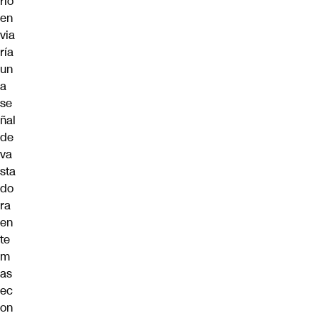
rlo
en
via
ría
un
a
se
ñal
de
va
sta
do
ra
en
te
m
as
ec
on