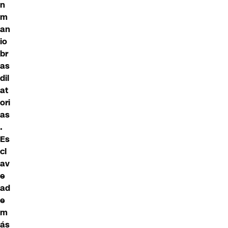
n
m
an
io
br
as
dil
at
ori
as
.
Es
cl
av
e
ad
e
m
ás