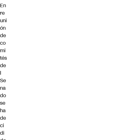
En
re
uni
ón
de
co
mi
tés
de
l
Se
na
do
se
ha
de
ci
di