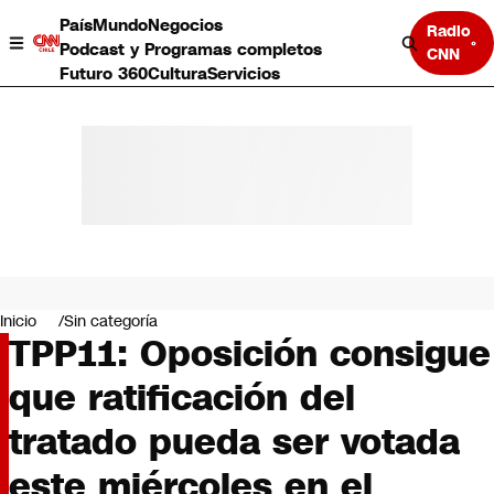
País
Mundo
Negocios
Radio
Podcast y Programas completos
CNN
Futuro 360
Cultura
Servicios
País
Mundo
Negocios
Inicio
Sin categoría
TPP11: Oposición consigue
Deportes
Programas completos
que ratificación del
Cultura
Servicios
tratado pueda ser votada
Bits
CNN Data
este miércoles en el
CNN tiempo