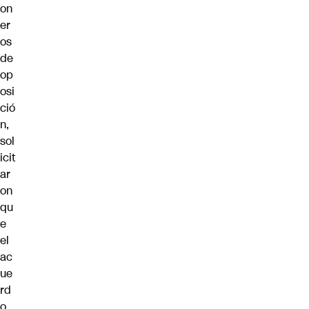
on
er
os
de
op
osi
ció
n,
sol
icit
ar
on
qu
e
el
ac
ue
rd
o