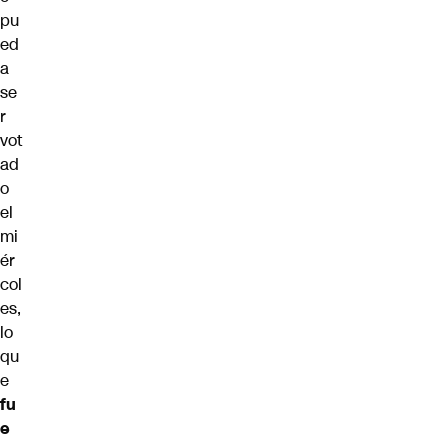
pu
ed
a
se
r
vot
ad
o
el
mi
ér
col
es,
lo
qu
e
fu
e