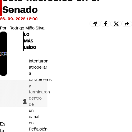
Futuro 360
Senado
Opinión
26- 09- 2022 12:00
Por
Rodrigo Miño Silva
LO
MÁS
LEÍDO
Intentaron
atropellar
a
carabineros
y
terminaron
dentro
de
un
canal
en
Es
Peñalolén:
ta