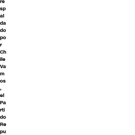
re
sp
al
da
do
po
r
Ch
ile
Va
m
os
,
el
Pa
rti
do
Re
pu