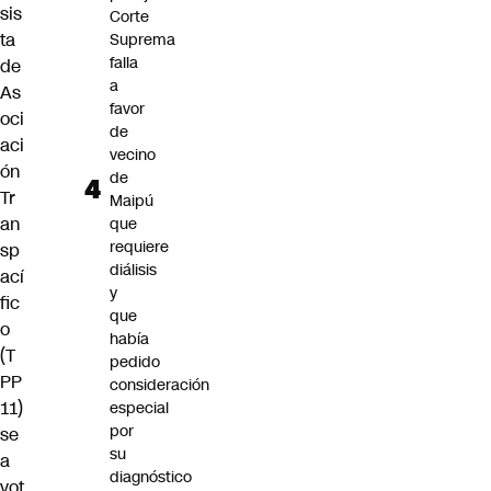
sis
Corte
ta
Suprema
falla
de
a
As
favor
oci
de
aci
vecino
ón
de
Tr
Maipú
an
que
requiere
sp
diálisis
ací
y
fic
que
o
había
(T
pedido
PP
consideración
11)
especial
por
se
su
a
diagnóstico
vot