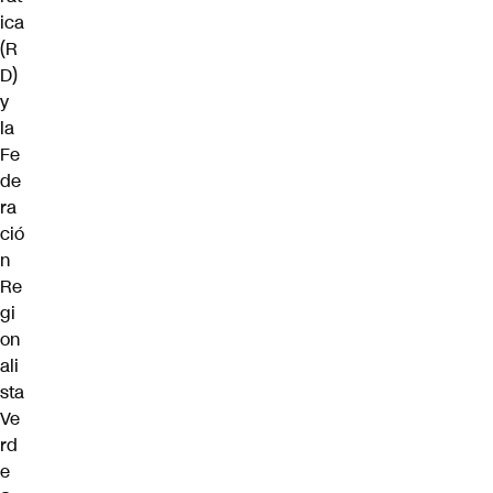
ica
(R
D)
y
la
Fe
de
ra
ció
n
Re
gi
on
ali
sta
Ve
rd
e