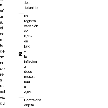
dos
m
detenidos
añ
IPC
an
registra
a,
variación
el
de
co
0,1%
mi
en
té
julio
de
y
la
se
inflación
na
a
do
doce
re
meses
s
cae
re
a
sol
3,5%
vió
Contraloría
qu
objeta