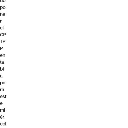
do
po
ne
r
el
CP
TP
P
en
ta
bl
a
pa
ra
est
e
mi
ér
col