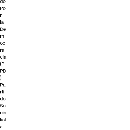
do
Po
r
la
De
m
oc
ra
cia
(P
PD
),
Pa
rti
do
So
cia
list
a