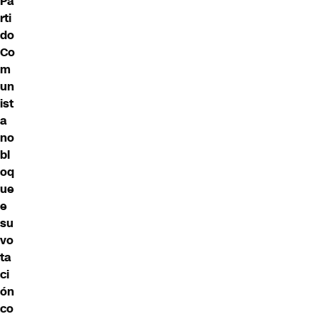
Pa
rti
do
Co
m
un
ist
a
no
bl
oq
ue
e
su
vo
ta
ci
ón
co