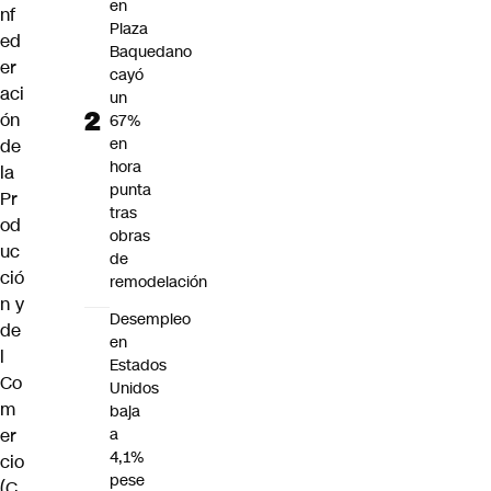
en
nf
Plaza
ed
Baquedano
er
cayó
aci
un
ón
67%
en
de
hora
la
punta
Pr
tras
od
obras
uc
de
ció
remodelación
n y
Desempleo
de
en
l
Estados
Co
Unidos
m
baja
a
er
4,1%
cio
pese
(C