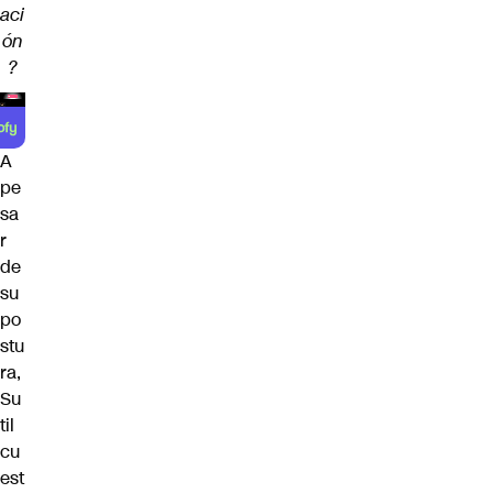
aci
ón
?
A
pe
sa
r
de
su
po
stu
ra,
Su
til
cu
est