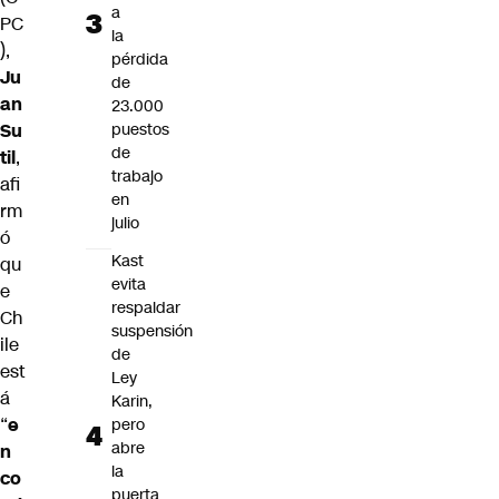
a
PC
la
),
pérdida
Ju
de
an
23.000
puestos
Su
de
til
,
trabajo
afi
en
rm
julio
ó
Kast
qu
evita
e
respaldar
Ch
suspensión
ile
de
est
Ley
á
Karin,
“
e
pero
abre
n
la
co
puerta