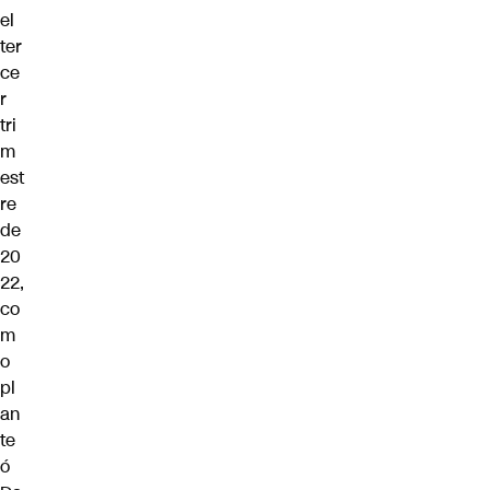
el
ter
ce
r
tri
m
est
re
de
20
22,
co
m
o
pl
an
te
ó