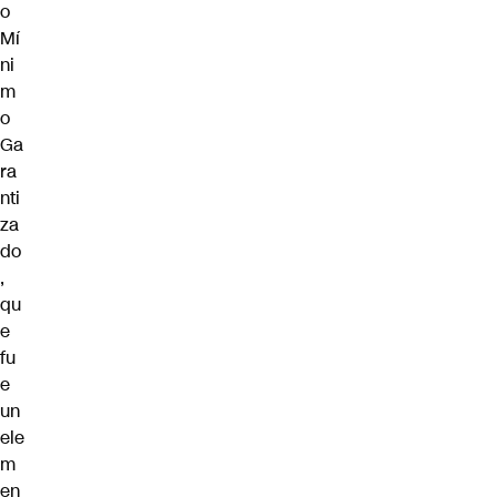
o
Mí
ni
m
o
Ga
ra
nti
za
do
,
qu
e
fu
e
un
ele
m
en