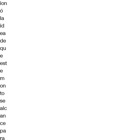
ion
ó
la
id
ea
de
qu
e
est
e
m
on
to
se
alc
an
ce
pa
ra