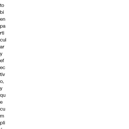
to
bi
en
pa
rti
cul
ar
y
ef
ec
tiv
o,
y
qu
e
cu
m
pli