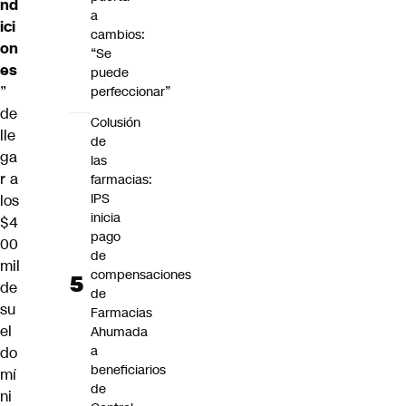
nd
a
ici
cambios:
on
“Se
es
puede
”
perfeccionar”
de
Colusión
lle
de
ga
las
r a
farmacias:
IPS
los
inicia
$4
pago
00
de
mil
compensaciones
de
de
su
Farmacias
el
Ahumada
a
do
beneficiarios
mí
de
ni