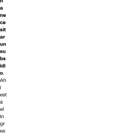
n
a
ne
ce
sit
ar
un
su
bs
idi
o
.
Ah
í
est
á
el
In
gr
es