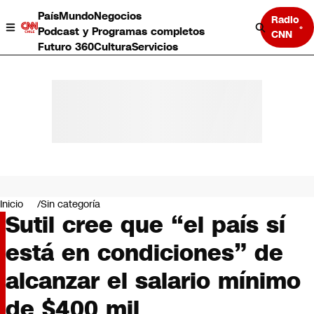
País
Mundo
Negocios
Radio
Podcast y Programas completos
CNN
Futuro 360
Cultura
Servicios
País
Mundo
Negocios
Inicio
Sin categoría
Sutil cree que “el país sí
Deportes
Programas completos
está en condiciones” de
Cultura
Servicios
alcanzar el salario mínimo
Bits
CNN Data
de $400 mil
CNN tiempo