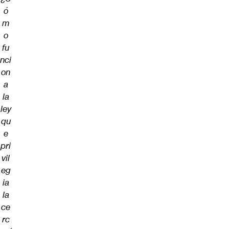
ó
m
o
fu
nci
on
a
la
ley
qu
e
pri
vil
eg
ia
la
ce
rc