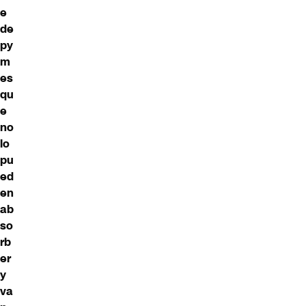
e
de
py
m
es
qu
e
no
lo
pu
ed
en
ab
so
rb
er
y
va