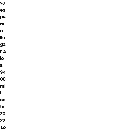
vo
es
pe
ra
n
lle
ga
r a
lo
s
$4
00
mi
l
es
te
20
22
.
Le