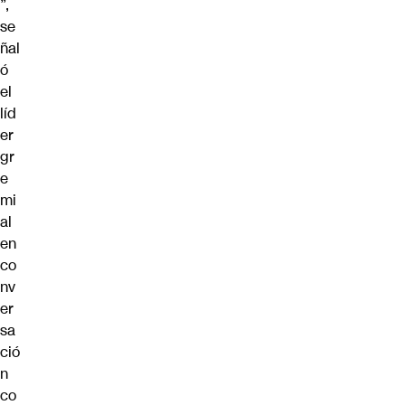
”,
se
ñal
ó
el
líd
er
gr
e
mi
al
en
co
nv
er
sa
ció
n
co