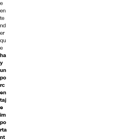
e
en
te
nd
er
qu
e
ha
y
un
po
rc
en
taj
e
im
po
rta
nt