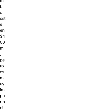
m
br
e
est
é
en
$4
00
mil
,
pe
ro
es
m
uy
im
po
rta
nt