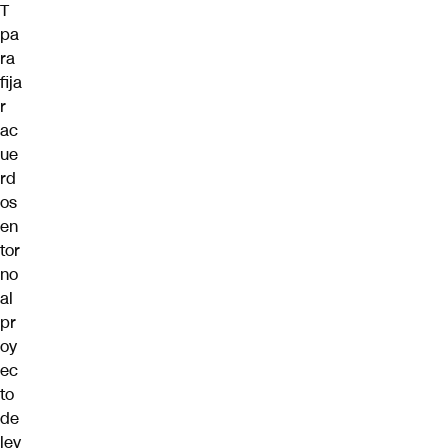
T
pa
ra
fija
r
ac
ue
rd
os
en
tor
no
al
pr
oy
ec
to
de
ley