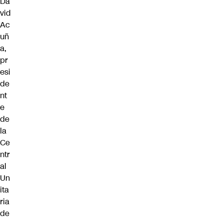
Da
vid
Ac
uñ
a,
pr
esi
de
nt
e
de
la
Ce
ntr
al
Un
ita
ria
de