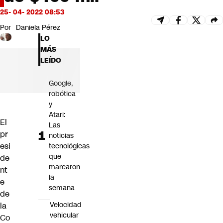
Futuro 360
25- 04- 2022 08:53
Opinión
Por
Daniela Pérez
LO
MÁS
LEÍDO
Google,
robótica
y
Atari:
El
Las
pr
noticias
esi
tecnológicas
que
de
marcaron
nt
la
e
semana
de
Velocidad
la
vehicular
Co