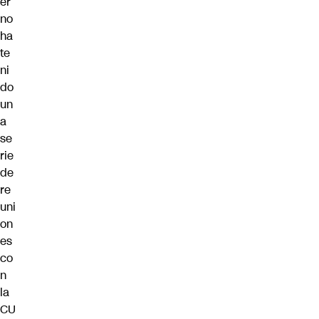
er
no
ha
te
ni
do
un
a
se
rie
de
re
uni
on
es
co
n
la
CU