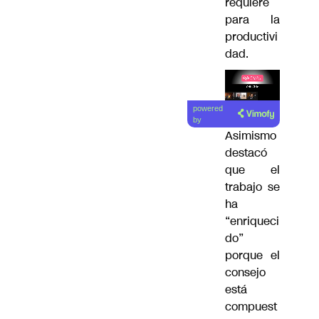
requiere
para la
productivi
dad.
Lea el
powered
artículo
by
Asimismo
destacó
que el
trabajo se
ha
“enriqueci
do”
porque el
consejo
está
compuest