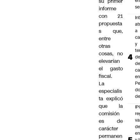
e
su primer
se
informe
con 21
In
propuesta
at
s que,
a
ca
entre
y
otras
te
cosas, no
de
elevarían
de
el gasto
ca
fiscal.
e
La
Pe
d
especialis
de
ta explicó
que la
IP
comisión
re
va
es de
de
carácter
en
permanen
y 