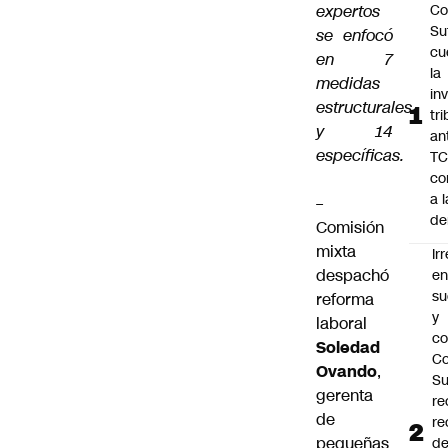
expertos
Co
Sut
se enfocó
cu
en 7
la
medidas
in
estructurales
tr
y 14
an
específicas.
TC
co
a l
–
de
Comisión
mixta
Ir
despachó
e
su
reforma
y
laboral
co
Soledad
Co
Ovando
,
S
gerenta
re
de
re
pequeñas
d