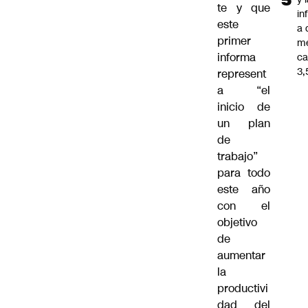
te y que
in
este
a 
primer
m
informa
ca
3
represent
a “el
inicio de
un plan
de
trabajo”
para todo
este año
con el
objetivo
de
aumentar
la
productivi
dad del