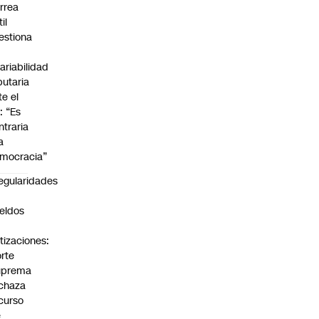
rrea
il
estiona
variabilidad
ibutaria
te el
: “Es
ntraria
a
mocracia”
regularidades
n
eldos
tizaciones:
rte
uprema
chaza
curso
e