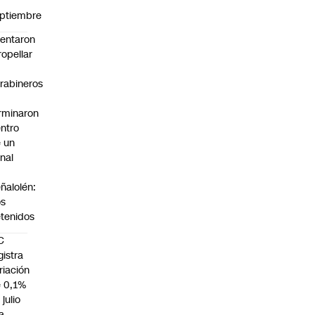
n
ptiembre
tentaron
ropellar
rabineros
rminaron
ntro
 un
nal
n
ñalolén:
os
tenidos
C
gistra
riación
 0,1%
 julio
la