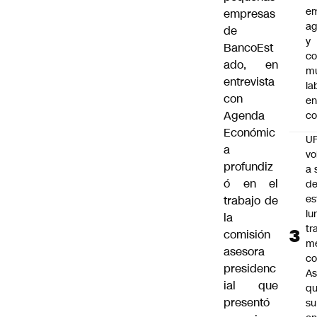
e
empresas
ag
de
y
BancoEst
co
ado, en
mu
entrevista
la
con
en
Agenda
co
Económic
U
a
vo
profundiz
a 
ó en el
d
es
trabajo de
lu
la
tr
comisión
m
asesora
co
presidenc
As
ial que
q
presentó
su