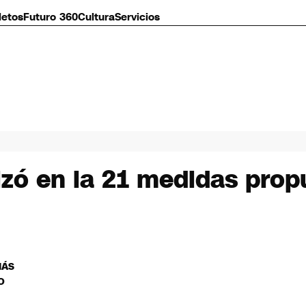
letos
Futuro 360
Cultura
Servicios
zó en la 21 medidas propu
MÁS
O