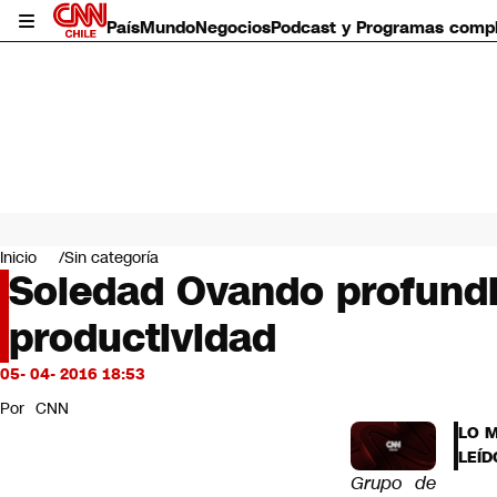
País
Mundo
Negocios
Podcast y Programas comp
País
Mundo
Inicio
Sin categoría
Negocios
Soledad Ovando profundi
Deportes
productividad
Programas completos
Cultura
Servicios
05- 04- 2016 18:53
Bits
Por
CNN
CNN Data
LO 
CNN tiempo
LEÍD
Futuro 360
Grupo de
Opinión