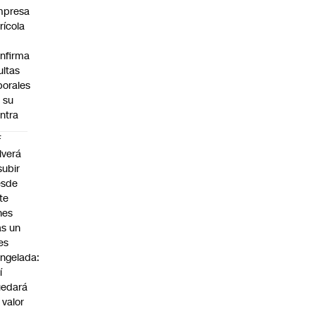
mpresa
rícola
nfirma
ltas
borales
 su
ntra
F
lverá
subir
esde
te
nes
as un
es
ngelada:
í
uedará
 valor