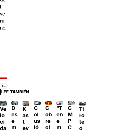
l
ve
ra
no.
LEE TAMBIÉN
C
C
"T
D
C
Ve
Ti
K
ol
ob
en
es
M
lo
ro
as
us
re
e
e
P
ci
te
t
ió
ci
m
m
C
da
o
ev