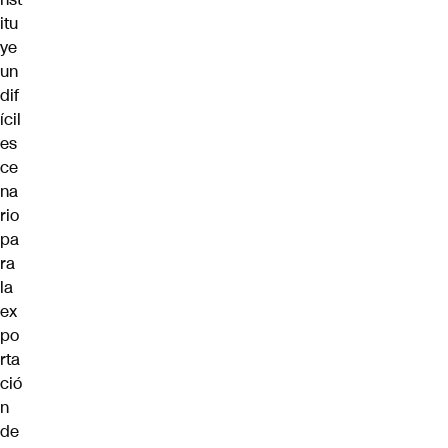
itu
ye
un
dif
ícil
es
ce
na
rio
pa
ra
la
ex
po
rta
ció
n
de