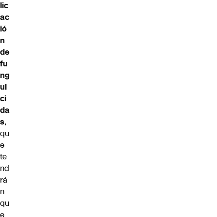
lic
ac
ió
n
de
fu
ng
ui
ci
da
s
,
qu
e
te
nd
rá
n
qu
e