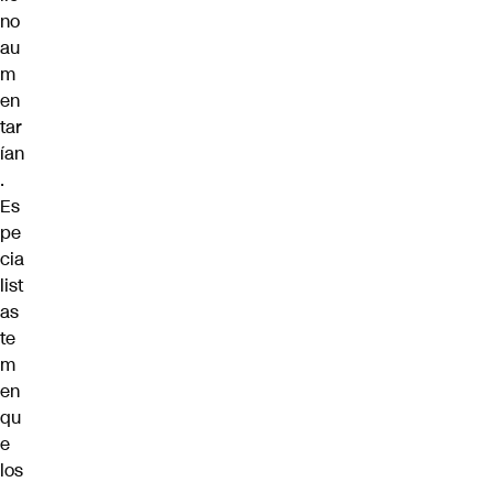
no
au
m
en
tar
ían
.
Es
pe
cia
list
as
te
m
en
qu
e
los