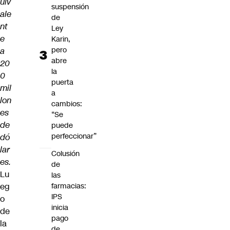
uiv
suspensión
ale
de
nt
Ley
e
Karin,
pero
a
abre
20
la
0
puerta
mil
a
lon
cambios:
es
“Se
de
puede
perfeccionar”
dó
lar
Colusión
es.
de
Lu
las
eg
farmacias:
IPS
o
inicia
de
pago
la
de