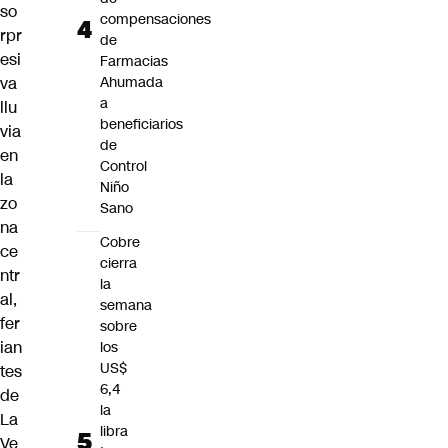
so
compensaciones
rpr
de
esi
Farmacias
va
Ahumada
a
llu
beneficiarios
via
de
en
Control
la
Niño
zo
Sano
na
Cobre
ce
cierra
ntr
la
al,
semana
fer
sobre
ian
los
US$
tes
6,4
de
la
La
libra
Ve