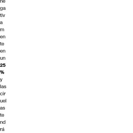
ne
ga
tiv
a
m
en
te
en
un
25
%
y
las
cir
uel
as
te
nd
rá