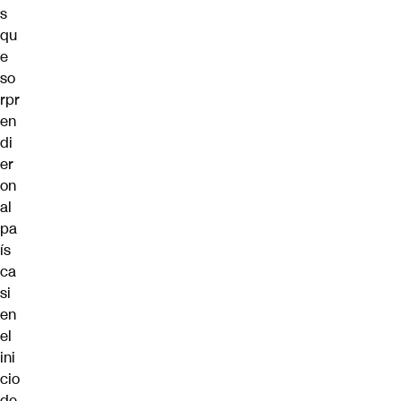
s
qu
e
so
rpr
en
di
er
on
al
pa
ís
ca
si
en
el
ini
cio
de