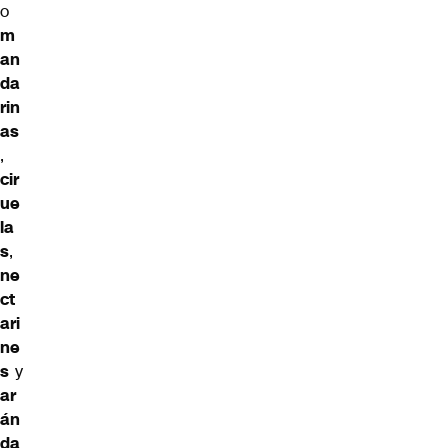
o
m
an
da
rin
as
,
cir
ue
la
s
,
ne
ct
ari
ne
s
y
ar
án
da