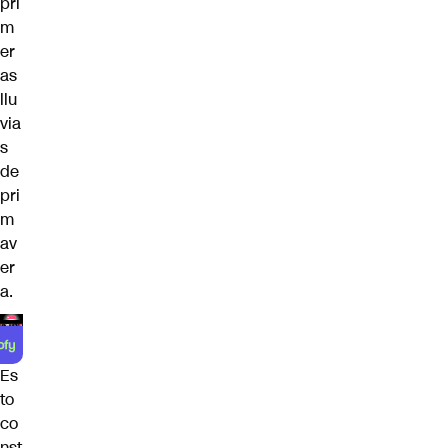
pri
m
er
as
llu
via
s
de
pri
m
av
er
a.
Es
to
co
nst