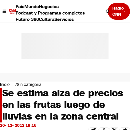
País
Mundo
Negocios
Radio
Podcast y Programas completos
CNN
Futuro 360
Cultura
Servicios
País
Mundo
Negocios
Inicio
Sin categoría
Se estima alza de precios
Deportes
Programas completos
en las frutas luego de
Cultura
Servicios
lluvias en la zona central
Bits
CNN Data
20- 12- 2012 19:16
CNN tiempo