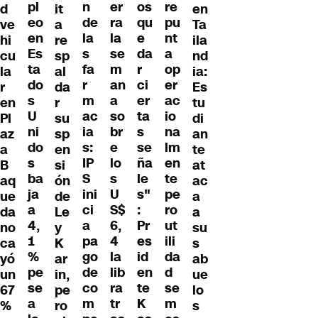
n
er
os
pl
re
d
en
it
de
ra
qu
eo
pu
ve
Ta
a
la
la
e
en
nt
hi
ila
re
s
se
da
Es
a
cu
nd
sp
fa
m
r
ta
op
la
ia:
al
r
an
ci
do
er
r
Es
da
m
a
er
s
ac
en
tu
r
ac
so
ta
U
io
Pl
di
su
ia
br
s
ni
na
az
an
sp
s:
e
se
do
lm
a
te
en
IP
lo
ña
s
en
B
at
si
S
s
le
ba
te
aq
ac
ón
ini
U
s"
ja
pe
ue
a
de
ci
S$
:
a
ro
da
a
Le
a
6,
Pr
4,
ut
no
su
y
pa
4
es
1
ili
ca
s
K
go
la
id
%
da
yó
ab
ar
de
lib
en
pe
d
un
ue
in,
co
ra
te
se
se
67
lo
pe
m
tr
K
a
m
%
s
ro