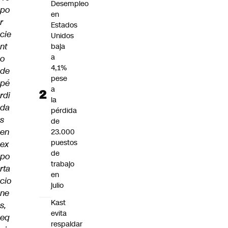
Desempleo
po
en
r
Estados
cie
Unidos
nt
baja
a
o
4,1%
de
pese
pé
a
rdi
la
da
pérdida
s
de
en
23.000
puestos
ex
de
po
trabajo
rta
en
cio
julio
ne
Kast
s,
evita
eq
respaldar