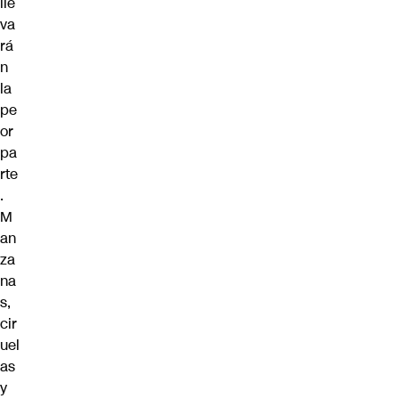
lle
va
rá
n
la
pe
or
pa
rte
.
M
an
za
na
s,
cir
uel
as
y