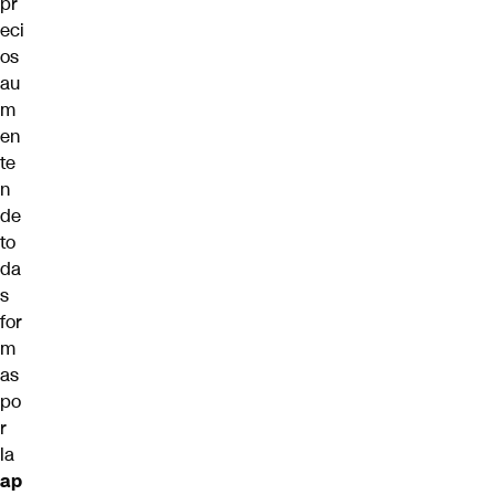
pr
eci
os
au
m
en
te
n
de
to
da
s
for
m
as
po
r
la
ap