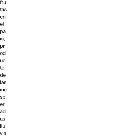
fru
tas
en
el
pa
ís,
pr
od
uc
to
de
las
ine
sp
er
ad
as
llu
via