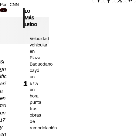
Por
CNN
Futuro 360
LO
Opinión
MÁS
LEÍDO
Velocidad
vehicular
en
Plaza
Si
Baquedano
gn
cayó
ific
un
arí
67%
en
a
hora
en
punta
tre
tras
un
obras
17
de
y
remodelación
40