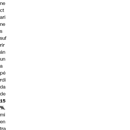
ne
ct
ari
ne
s
suf
rir
án
un
a
pé
rdi
da
de
15
%
,
mi
en
tra