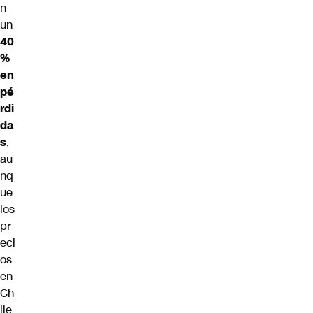
n
un
40
%
en
pé
rdi
da
s
,
au
nq
ue
los
pr
eci
os
en
Ch
ile