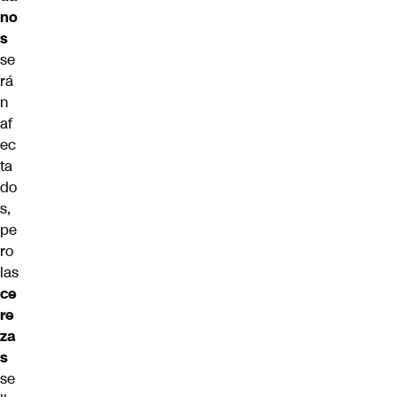
no
s
se
rá
n
af
ec
ta
do
s,
pe
ro
las
ce
re
za
s
se