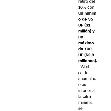
retiro del
10% con
un mínim
o de 35
UF ($1
millón) y
un
máximo
de 100
UF ($2,9
millones).
“Si el
saldo
acumulad
o es
inferior a
la cifra
mínima,
se