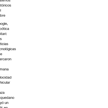
áximos
stóricos
l
bre
ogle,
bótica
Atari:
s
ticias
cnológicas
ue
arcaron
emana
locidad
hicular
n
aza
aquedano
yó un
7% en