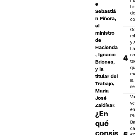
m
e
hi
Sebastiá
de
n Piñera,
co
el
Go
ministro
ro
de
y 
Hacienda
La
, Ignacio
no
te
Briones,
q
y la
m
titular del
la
Trabajo,
s
María
Ve
José
ve
Zaldívar
.
e
¿En
Pl
qué
B
ca
consis
6