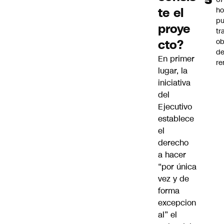
te el
ho
pu
proye
tr
cto?
ob
d
En primer
re
lugar, la
iniciativa
del
Ejecutivo
establece
el
derecho
a hacer
“por única
vez y de
forma
excepcion
al” el