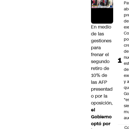
Pa
ab
pr
de
En medio
ex
Co
de las
po
gestiones
cr
para
de
frenar el
nu
segundo
es
retiro de
de
10% de
ex
y 
las AFP
qu
presentad
Go
o por la
"e
oposición,
si
el
m
Gobierno
au
optó por
C