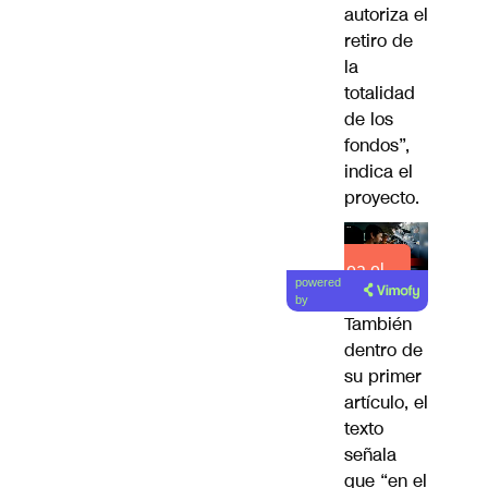
autoriza el
retiro de
la
totalidad
de los
fondos”,
indica el
proyecto.
Lea el
powered
artículo
by
También
dentro de
su primer
artículo, el
texto
señala
que “en el