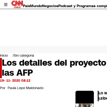
País
Mundo
Negocios
Podcast y Programas comp
País
Mundo
Inicio
Sin categoría
Negocios
Los detalles del proyect
Deportes
las AFP
Programas completos
Cultura
Servicios
19- 11- 2020 08:12
Bits
Por
Paula Lepe Maldonado
CNN Data
LO 
CNN tiempo
LEÍD
Futuro 360
Opinión