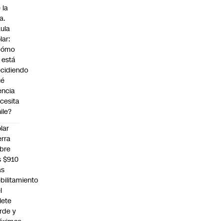
 la
a.
ula
lar:
Cómo
 está
cidiendo
ué
encia
cesita
ile?
lar
erra
bre
s $910
as
bilitamiento
l
llete
rde y