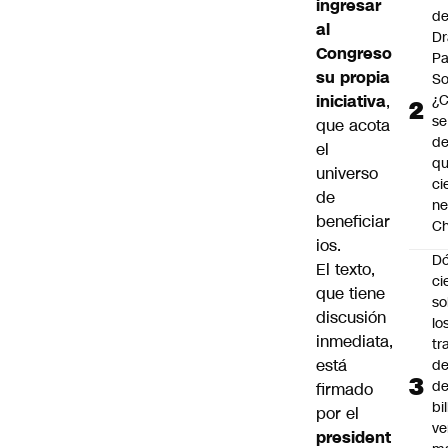
ingresar
de
al
Dr
Congreso
Pa
su propia
So
iniciativa
,
¿
se
que acota
de
el
q
universo
ci
de
ne
beneficiar
Ch
ios.
Dó
El texto,
ci
que tiene
so
discusión
lo
inmediata,
tr
está
de
de
firmado
bi
por el
ve
president