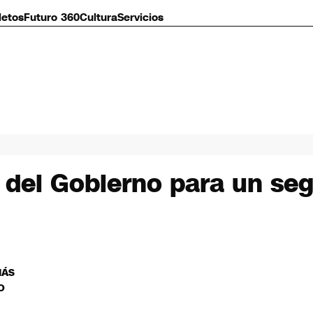
letos
Futuro 360
Cultura
Servicios
o del Gobierno para un se
MÁS
O