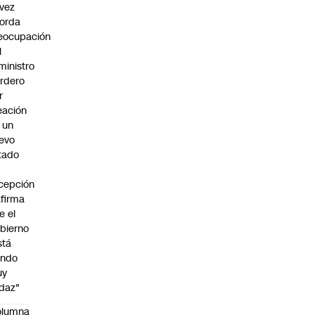
vez
orda
eocupación
l
ministro
rdero
r
eación
 un
evo
tado
cepción
afirma
e el
bierno
stá
endo
uy
daz"
olumna