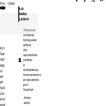
Por
CNN
Futuro 360
LO
Opinión
MÁS
LEÍDO
Tribunal
ordena
bloquear
sitios
En
de
Sa
apuestas
nti
online
ag
y
establece
o,
mecanismo
el
propuesto
IP
por
SA
Subtel
ce
Ante
rró
alza
est