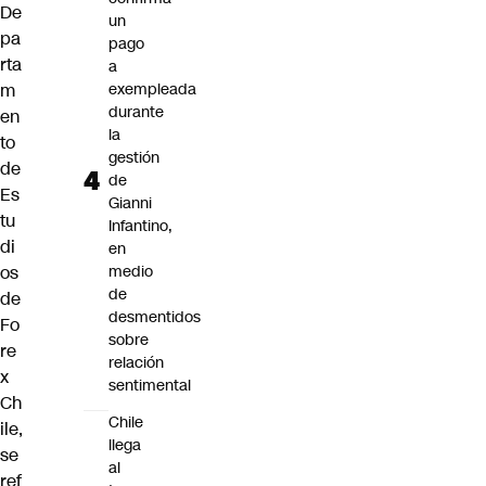
De
un
pa
pago
rta
a
m
exempleada
durante
en
la
to
gestión
de
de
Es
Gianni
tu
Infantino,
di
en
os
medio
de
de
desmentidos
Fo
sobre
re
relación
x
sentimental
Ch
Chile
ile,
llega
se
al
ref