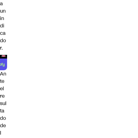
a
un
in
di
ca
do
r.
An
te
el
re
sul
ta
do
de
l