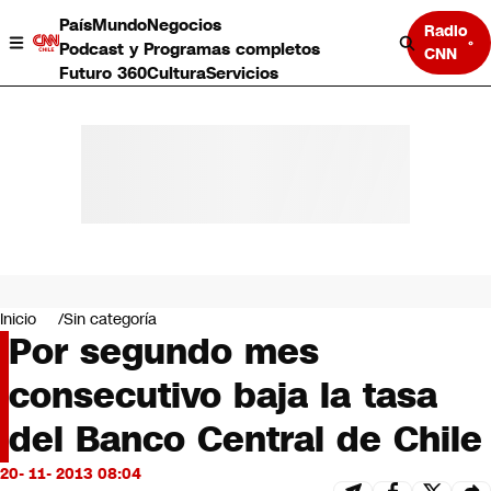
País
Mundo
Negocios
Radio
Podcast y Programas completos
CNN
Futuro 360
Cultura
Servicios
País
Mundo
Negocios
Inicio
Sin categoría
Por segundo mes
Deportes
Programas completos
consecutivo baja la tasa
Cultura
Servicios
del Banco Central de Chile
Bits
CNN Data
20- 11- 2013 08:04
CNN tiempo