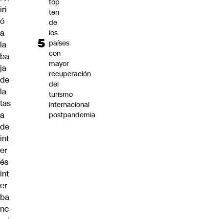
top
iri
ten
ó
de
a
los
países
la
con
ba
mayor
ja
recuperación
de
del
la
turismo
tas
internacional
a
postpandemia
de
int
er
és
int
er
ba
nc