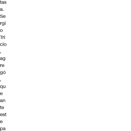
tas
a.
Se
rgi
o
Tri
cio
,
ag
re
gó
,
qu
e
an
te
est
e
pa