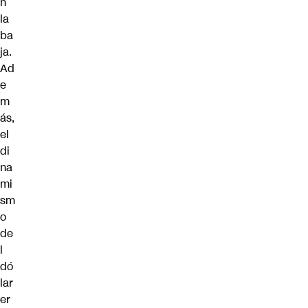
n
la
ba
ja.
Ad
e
m
ás,
el
di
na
mi
sm
o
de
l
dó
lar
er