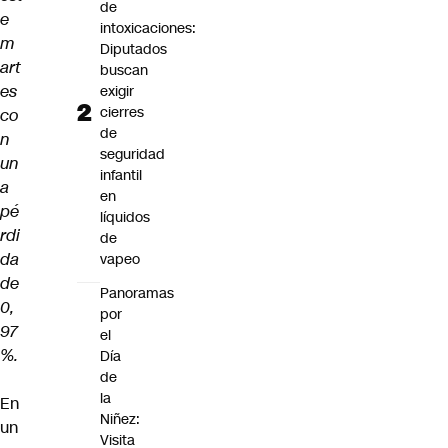
de
e
intoxicaciones:
m
Diputados
art
buscan
es
exigir
cierres
co
de
n
seguridad
un
infantil
a
en
pé
líquidos
rdi
de
da
vapeo
de
Panoramas
0,
por
97
el
%.
Día
de
la
En
Niñez:
un
Visita