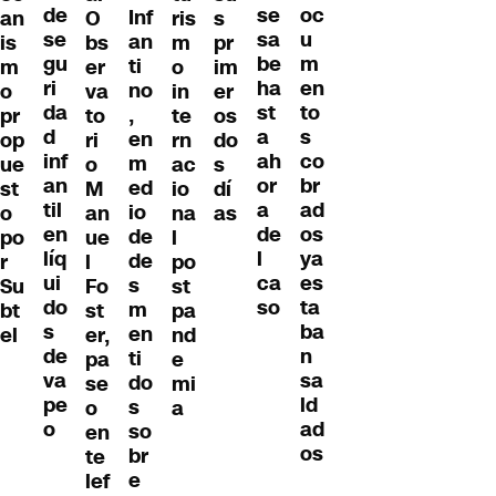
de
oc
se
Inf
an
O
ris
s
se
u
sa
an
is
bs
m
pr
gu
m
be
ti
m
er
o
im
ri
en
ha
no
o
va
in
er
da
to
st
,
pr
to
te
os
d
s
a
en
op
ri
rn
do
inf
co
ah
m
ue
o
ac
s
an
br
or
ed
st
M
io
dí
til
ad
a
io
o
an
na
as
en
os
de
de
po
ue
l
líq
ya
l
de
r
l
po
ui
es
ca
s
Su
Fo
st
do
ta
so
m
bt
st
pa
s
ba
en
el
er,
nd
de
n
ti
pa
e
va
sa
do
se
mi
pe
ld
s
o
a
o
ad
so
en
os
br
te
e
lef