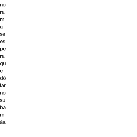
no
ra
m
a
se
es
pe
ra
qu
e
dó
lar
no
su
ba
m
ás.