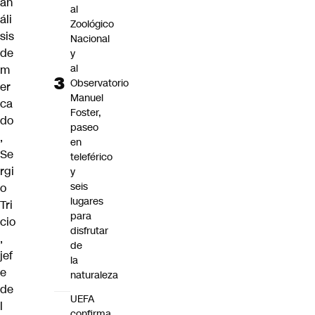
an
al
áli
Zoológico
sis
Nacional
de
y
al
m
Observatorio
er
Manuel
ca
Foster,
do
paseo
,
en
Se
teleférico
rgi
y
seis
o
lugares
Tri
para
cio
disfrutar
,
de
jef
la
e
naturaleza
de
UEFA
l
confirma