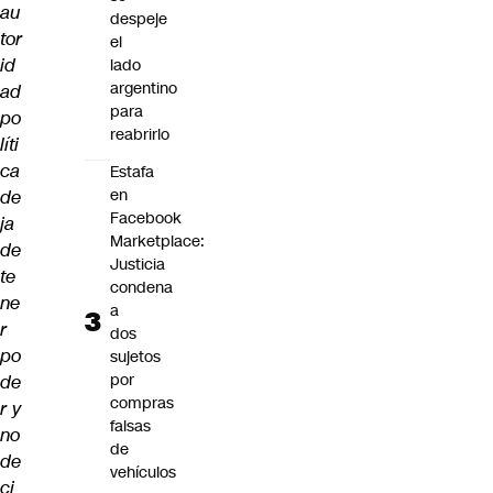
au
despeje
tor
el
id
lado
argentino
ad
para
po
reabrirlo
líti
ca
Estafa
en
de
Facebook
ja
Marketplace:
de
Justicia
te
condena
ne
a
r
dos
po
sujetos
por
de
compras
r y
falsas
no
de
de
vehículos
ci