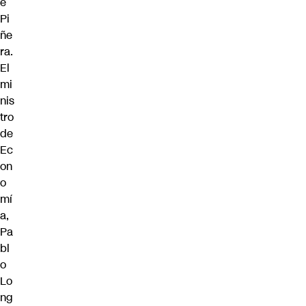
e
Pi
ñe
ra.
El
mi
nis
tro
de
Ec
on
o
mí
a,
Pa
bl
o
Lo
ng