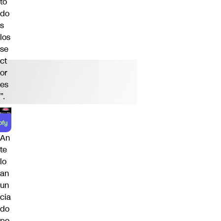
to
do
s
los
se
ct
or
es
”.
An
te
lo
an
un
cia
do
po