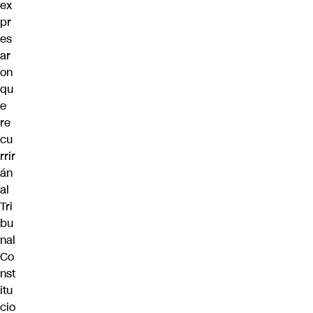
ex
pr
es
ar
on
qu
e
re
cu
rrir
án
al
Tri
bu
nal
Co
nst
itu
cio