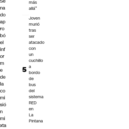
Se
más
na
allá”
do
Joven
ap
murió
ro
tras
bó
ser
el
atacado
con
inf
un
or
cuchillo
m
a
e
bordo
de
de
la
bus
co
del
sistema
mi
RED
sió
en
n
La
mi
Pintana
xta