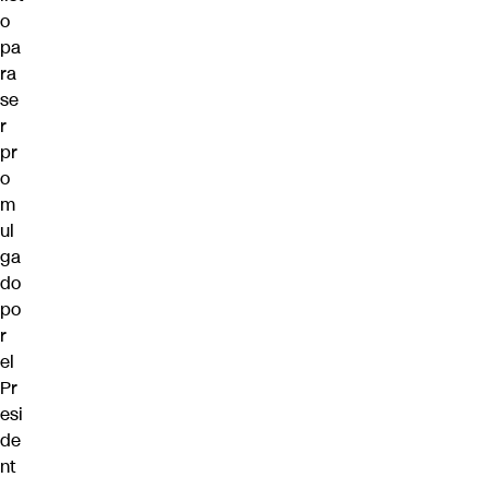
o
pa
ra
se
r
pr
o
m
ul
ga
do
po
r
el
Pr
esi
de
nt