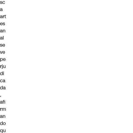
sc
a
art
es
an
al
se
ve
pe
rju
di
ca
da
,
afi
rm
an
do
qu