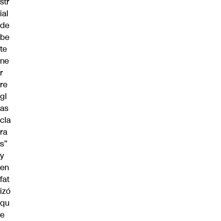
str
ial
de
be
te
ne
r
re
gl
as
cla
ra
s”
y
en
fat
izó
qu
e