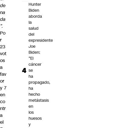
Hunter
de
Biden
na
aborda
da
la
”.
salud
Po
del
r
expresidente
23
Joe
Biden:
vot
“El
os
cáncer
a
se
fav
ha
or
propagado,
y 7
ha
en
hecho
metástasis
co
en
ntr
los
a
huesos
el
y