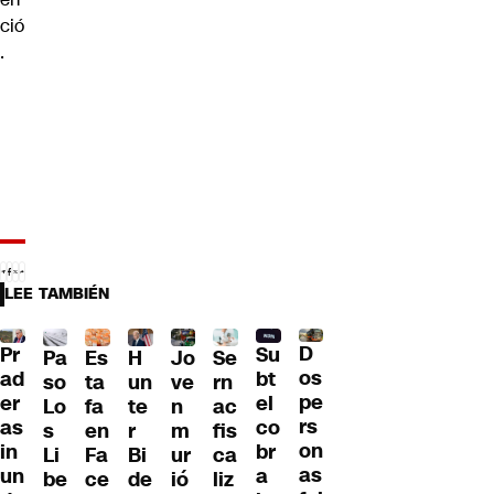
ció
.
LEE TAMBIÉN
D
Pr
Su
Pa
H
Jo
Se
Es
os
ad
bt
so
un
ve
rn
ta
pe
er
el
Lo
te
n
ac
fa
rs
as
co
s
r
m
fis
en
on
in
br
Li
Bi
ur
ca
Fa
as
un
a
be
de
ió
liz
ce