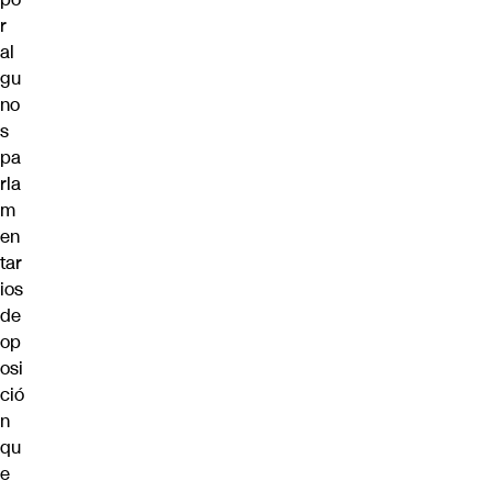
r
al
gu
no
s
pa
rla
m
en
tar
ios
de
op
osi
ció
n
qu
e