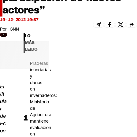
Futuro 360
actores”
Opinión
19- 12- 2012 19:57
Por
CNN
LO
MÁS
LEÍDO
Praderas
inundadas
y
daños
El
en
tit
invernaderos:
ula
Ministerio
r
de
Agricultura
de
mantiene
Ec
evaluación
on
en