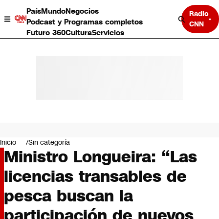
País
Mundo
Negocios
Radio
Podcast y Programas completos
CNN
Futuro 360
Cultura
Servicios
País
Mundo
Negocios
Inicio
Sin categoría
Ministro Longueira: “Las
Deportes
Programas completos
licencias transables de
Cultura
Servicios
pesca buscan la
Bits
CNN Data
participación de nuevos
CNN tiempo