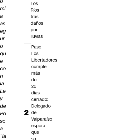
o
Los
mí
Ríos
a
tras
as
daños
por
eg
lluvias
ur
ó
Paso
qu
Los
Libertadores
e
cumple
co
más
n
de
la
20
Le
días
y
cerrado:
de
Delegado
de
Pe
Valparaíso
sc
espera
a
que
“la
se