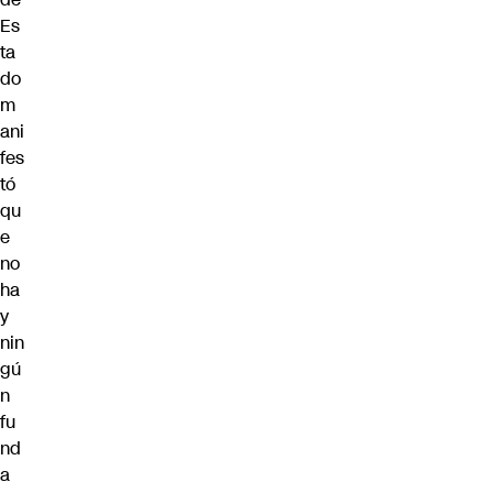
Es
ta
do
m
ani
fes
tó
qu
e
no
ha
y
nin
gú
n
fu
nd
a