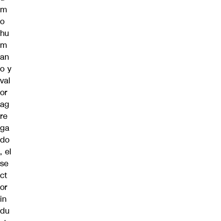
m
o
hu
m
an
o y
val
or
ag
re
ga
do
, el
se
ct
or
in
du