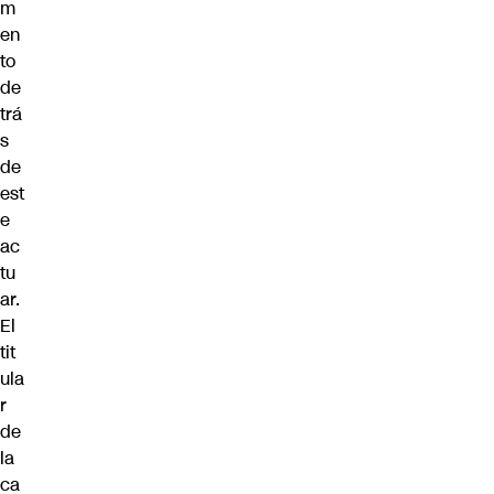
m
en
to
de
trá
s
de
est
e
ac
tu
ar.
El
tit
ula
r
de
la
ca