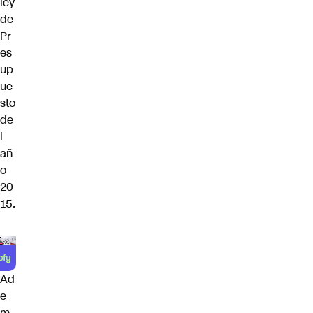
ley
de
Pr
es
up
ue
sto
de
l
añ
o
20
15.
Ad
e
m