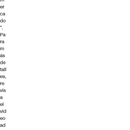
er
ca
do
”.
Pa
ra
m
ás
de
tall
es,
re
vis
a
el
vid
eo
ad