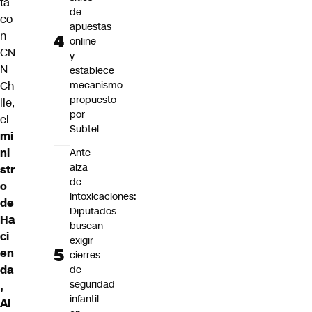
ta
de
co
apuestas
n
online
CN
y
N
establece
Ch
mecanismo
propuesto
ile,
por
el
Subtel
mi
ni
Ante
alza
str
de
o
intoxicaciones:
de
Diputados
Ha
buscan
ci
exigir
en
cierres
da
de
seguridad
,
infantil
Al