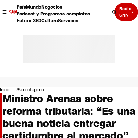
País
Mundo
Negocios
Radio
Podcast y Programas completos
CNN
Futuro 360
Cultura
Servicios
País
Mundo
Negocios
Inicio
Sin categoría
Ministro Arenas sobre
Deportes
Programas completos
reforma tributaria: “Es una
Cultura
Servicios
buena noticia entregar
Bits
CNN Data
certidumbre al mercado”
CNN tiempo