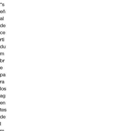
“s
eñ
al
de
ce
rti
du
m
br
e
pa
ra
los
ag
en
tes
de
l
m