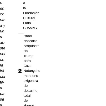
o
a
en
la
Fundación
co
Cultural
ntr
Latin
a y
GRAMMY
un
Israel
a
descarta
ab
propuesta
ste
de
nci
Trump
ón
para
la
Gaza:
ini
Netanyahu
mantiene
cia
exigencia
tiv
de
a
desarme
pa
total
sa
de
a
Hamás