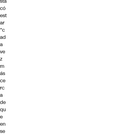
sta
có
est
ar
“c
ad
a
ve
z
m
ás
ce
rc
a
de
qu
e
en
se