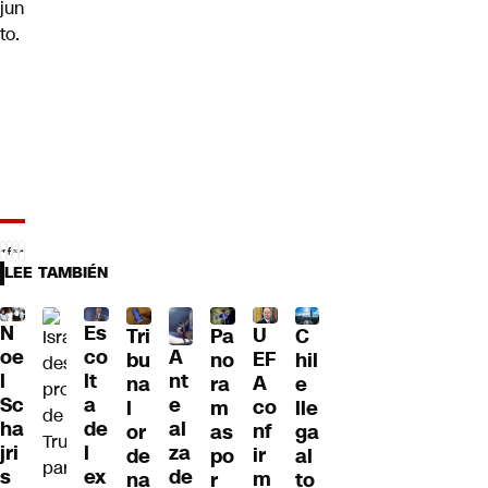
jun
to.
LEE TAMBIÉN
N
Es
U
Tri
Pa
C
A
oe
co
EF
bu
no
hil
nt
l
lt
A
na
ra
e
e
Sc
a
co
l
m
lle
al
ha
de
nf
or
as
ga
za
jri
l
ir
de
po
al
de
s
ex
m
na
r
to