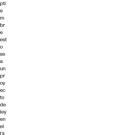
pti
e
m
br
e
est
o
se
a
un
pr
oy
ec
to
de
ley
en
el
Di