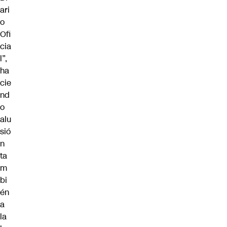
ari
o
Ofi
cia
l”,
ha
cie
nd
o
alu
sió
n
ta
m
bi
én
a
la