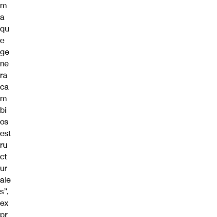
m
a
qu
e
ge
ne
ra
ca
m
bi
os
est
ru
ct
ur
ale
s”,
ex
pr