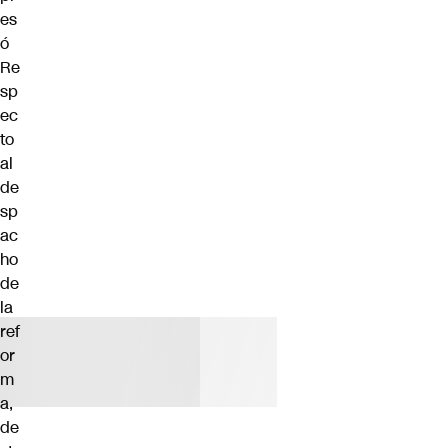
es
ó
Re
sp
ec
to
al
de
sp
ac
ho
de
la
ref
or
m
a,
de