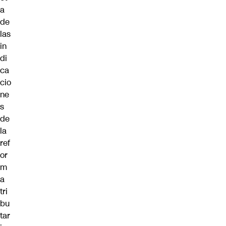
a
de
las
in
di
ca
cio
ne
s
de
la
ref
or
m
a
tri
bu
tar