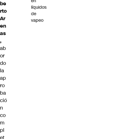
en
be
líquidos
rto
de
Ar
vapeo
en
as
,
ab
or
do
la
ap
ro
ba
ció
n
co
m
pl
et