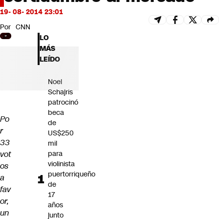
Futuro 360
19- 08- 2014 23:01
Opinión
Por
CNN
LO
MÁS
LEÍDO
Noel
Schajris
patrocinó
beca
Po
de
r
US$250
33
mil
vot
para
violinista
os
puertorriqueño
a
de
fav
17
or,
años
un
junto