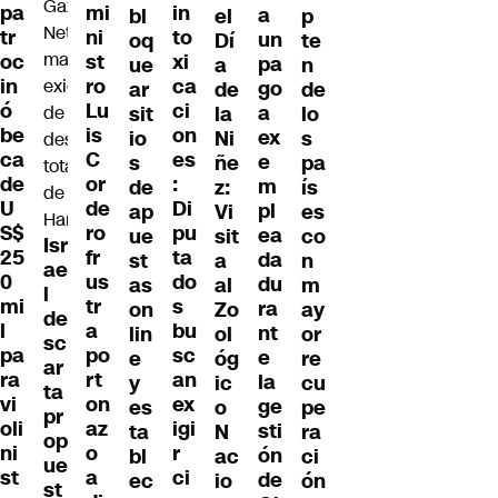
in
pa
mi
a
bl
el
p
to
tr
ni
un
oq
Dí
te
xi
oc
st
pa
ue
a
n
ca
in
ro
go
ar
de
de
ci
ó
Lu
a
sit
la
lo
on
be
is
ex
io
Ni
s
es
ca
C
e
s
ñe
pa
:
de
or
m
de
z:
ís
Di
U
de
pl
ap
Vi
es
pu
S$
ro
ea
ue
sit
co
Isr
ta
25
fr
da
st
a
n
ae
do
0
us
du
as
al
m
l
s
mi
tr
ra
on
Zo
ay
de
bu
l
a
nt
lin
ol
or
sc
sc
pa
po
e
e
óg
re
ar
an
ra
rt
la
y
ic
cu
ta
ex
vi
on
ge
es
o
pe
pr
igi
oli
az
sti
ta
N
ra
op
r
ni
o
ón
bl
ac
ci
ue
ci
st
a
de
ec
io
ón
st