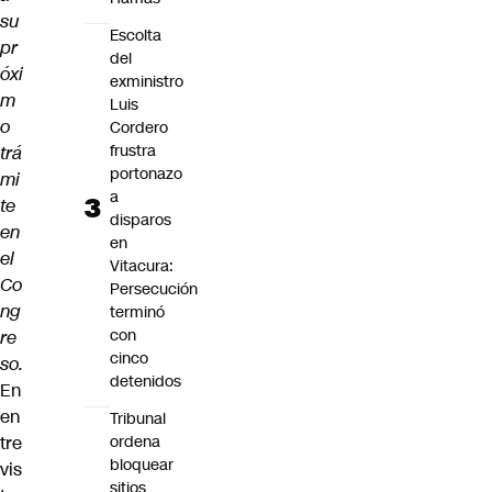
su
Escolta
pr
del
óxi
exministro
m
Luis
o
Cordero
frustra
trá
portonazo
mi
a
te
disparos
en
en
el
Vitacura:
Co
Persecución
ng
terminó
con
re
cinco
so.
detenidos
En
en
Tribunal
tre
ordena
bloquear
vis
sitios