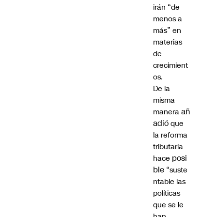
irán “de
menos a
más” en
materias
de
crecimient
os.
De la
misma
añ
manera
adió
que
la reforma
tributaria
posi
hace
ble
“suste
ntable las
políticas
que se le
han