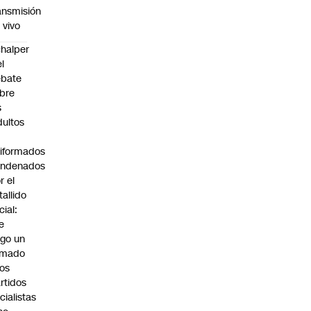
ansmisión
 vivo
halper
el
ebate
bre
s
dultos
iformados
ondenados
r el
tallido
cial:
e
go un
amado
los
rtidos
icialistas