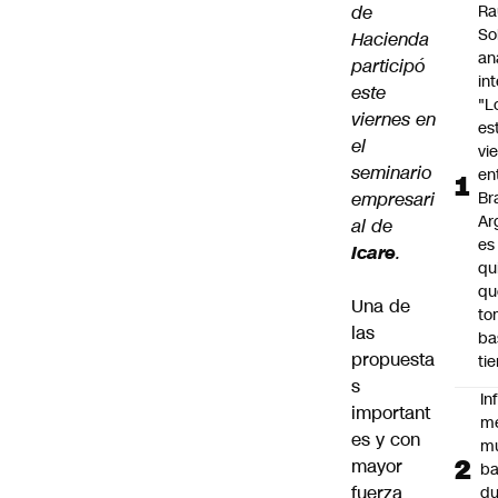
de
Ra
So
Hacienda
an
participó
in
este
"L
viernes en
es
el
vi
seminario
en
empresari
Bra
Ar
al de
es
Icare
.
qu
qu
Una de
to
las
ba
propuesta
ti
s
In
important
m
es y con
m
mayor
ba
fuerza
du