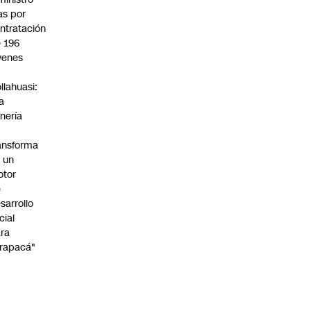
s por
ntratación
 196
venes
n
llahuasi:
a
nería
ansforma
 un
otor
e
sarrollo
cial
ra
rapacá"