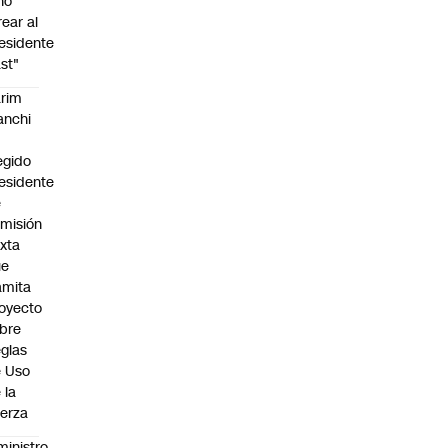
no
rear al
esidente
st"
rim
anchi
egido
esidente
e
misión
xta
ue
amita
oyecto
bre
glas
 Uso
 la
erza
ministro