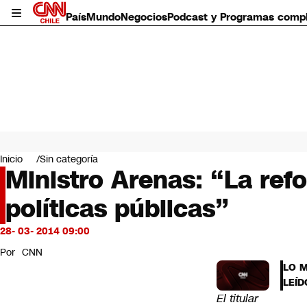
País
Mundo
Negocios
Podcast y Programas comp
País
Mundo
Inicio
Sin categoría
Negocios
Ministro Arenas: “La refo
Deportes
políticas públicas”
Programas completos
Cultura
Servicios
28- 03- 2014 09:00
Bits
Por
CNN
CNN Data
LO 
CNN tiempo
LEÍD
Futuro 360
El titular
Opinión