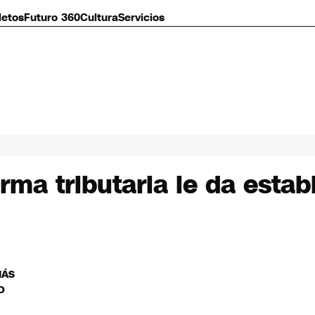
letos
Futuro 360
Cultura
Servicios
rma tributaria le da estabi
MÁS
O