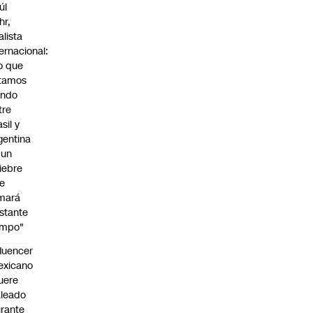
úl
hr,
alista
ternacional:
o que
tamos
endo
tre
sil y
gentina
 un
iebre
e
mará
stante
empo"
fluencer
exicano
uere
leado
rante