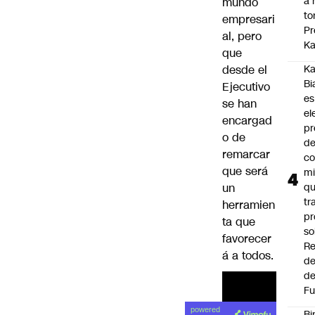
a 
mundo
to
empresari
Pr
al, pero
Ka
que
desde el
Ka
Bi
Ejecutivo
es
se han
el
encargad
pr
o de
d
remarcar
co
que será
mi
un
q
tr
herramien
pr
ta que
so
favorecer
Re
á a todos.
de
de
Fu
powered
Bi