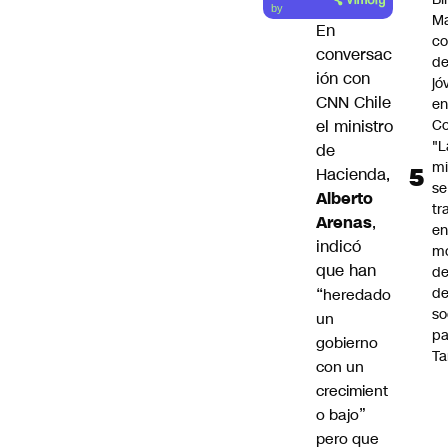
by
Ma
En
co
conversac
de
ión con
jó
CNN Chile
e
Co
el ministro
"L
de
mi
Hacienda,
se
Alberto
tr
Arenas
,
en
indicó
m
que han
d
de
“
heredado
so
un
pa
gobierno
Ta
con un
crecimient
o bajo”
pero que