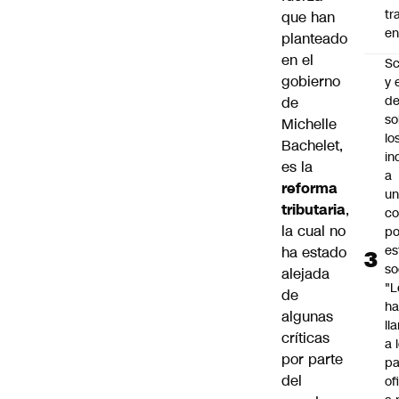
tr
que han
en
planteado
en el
Sc
gobierno
y 
d
de
so
Michelle
lo
Bachelet,
in
es la
a
reforma
un
tributaria
,
c
la cual no
po
es
ha estado
so
alejada
"L
de
ha
algunas
ll
críticas
a 
por parte
pa
del
of