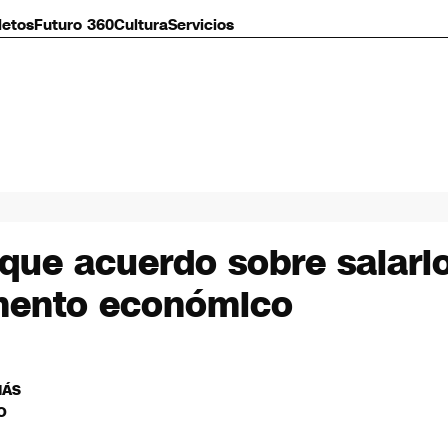
letos
Futuro 360
Cultura
Servicios
 que acuerdo sobre salari
mento económico
MÁS
O