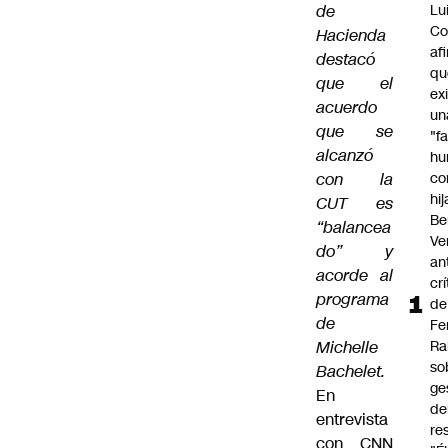
de
Lu
Co
Hacienda
af
destacó
qu
que el
ex
acuerdo
un
que se
"f
alcanzó
hu
con la
co
hi
CUT es
Be
“balancea
Ve
do” y
an
acorde al
cr
programa
de
de
Fe
Michelle
Ra
so
Bachelet.
ge
En
de
entrevista
re
con CNN