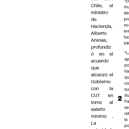
"É
Chile, el
m
ministro
de
de
pr
no
Hacienda,
en
Alberto
to
Arenas,
in
profundiz
"L
ó en
el
ap
acuerdo
po
que
h
alcanzó el
q
Gobierno
c
con la
su
CUT en
Su
P
torno al
se
salario
re
mínimo
.
la
La
po