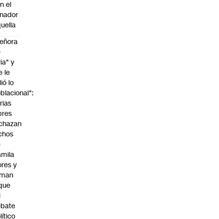
n el
nador
uella
eñora
e
ria" y
e le
lió lo
blacional":
rias
bres
chazan
chos
e
mila
ores y
aman
que
l
ebate
lítico