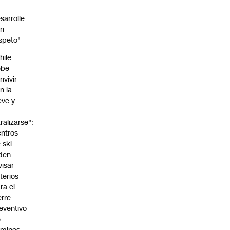
sarrolle
on
speto"
hile
ebe
nvivir
n la
eve y
o
ralizarse":
ntros
 ski
den
visar
iterios
ra el
erre
eventivo
e