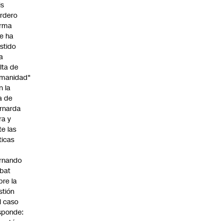
is
rdero
irma
e ha
istido
a
alta de
manidad"
n la
ja de
rnarda
ra y
te las
íticas
rnando
bat
bre la
stión
l caso
sponde: