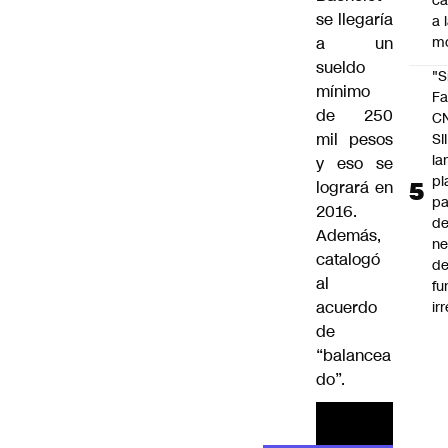
c
se llegaría
a 
a un
m
sueldo
"S
mínimo
Fa
de 250
C
mil pesos
SII
la
y eso se
pl
logrará en
pa
2016.
de
Además,
ne
catalogó
d
al
fu
acuerdo
ir
de
“balancea
do”.