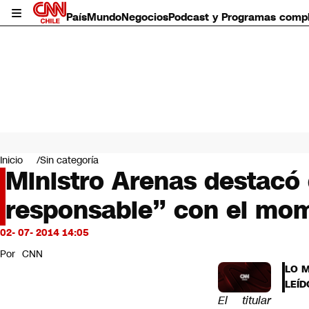
País
Mundo
Negocios
Podcast y Programas comp
País
Mundo
Inicio
Sin categoría
Negocios
Ministro Arenas destacó
Deportes
responsable” con el mo
Programas completos
Cultura
Servicios
02- 07- 2014 14:05
Bits
Por
CNN
CNN Data
LO 
CNN tiempo
LEÍD
Futuro 360
El titular
Opinión