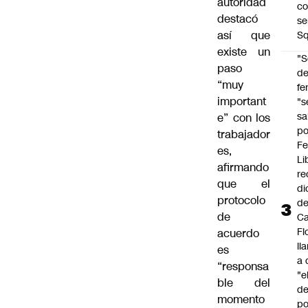
autoridad
co
destacó
se
así que
Sq
existe un
"S
paso
d
“muy
fe
important
"s
sa
e” con los
po
trabajador
Fe
es,
Li
afirmando
re
que el
di
protocolo
d
de
Ca
Fl
acuerdo
ll
es
a 
“responsa
"e
ble del
d
momento
po