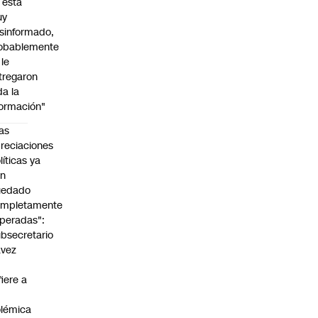
l está
uy
sinformado,
obablemente
 le
tregaron
da la
formación"
as
reciaciones
líticas ya
an
uedado
ompletamente
peradas":
bsecretario
avez
fiere a
lémica