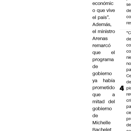
económic
se
o que vive
de
c
el país”.
re
Además,
el ministro
"C
Arenas
d
remarcó
co
co
que el
ni
programa
n
de
pa
gobierno
Ce
ya había
de
prometido
pi
que a
re
cr
mitad del
pa
gobierno
ci
de
pr
Michelle
d
Bachelet