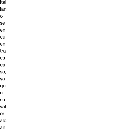
ital
ian
o
se
en
cu
en
tra
es
ca
so,
ya
qu
e
su
val
or
alc
an