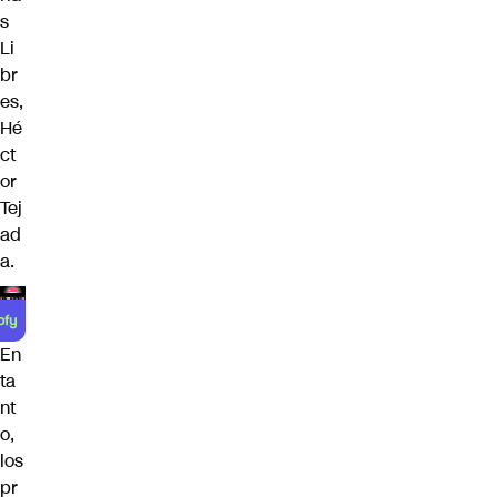
s
Li
br
es,
Hé
ct
or
Tej
ad
a.
En
ta
nt
o,
los
pr