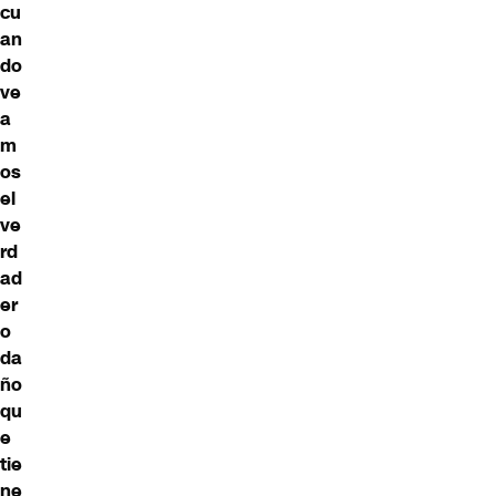
cu
an
do
ve
a
m
os
el
ve
rd
ad
er
o
da
ño
qu
e
tie
ne