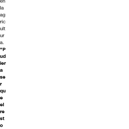
en
la
ag
ric
ult
ur
a.
“P
ud
ier
a
se
r
qu
e
el
re
st
o