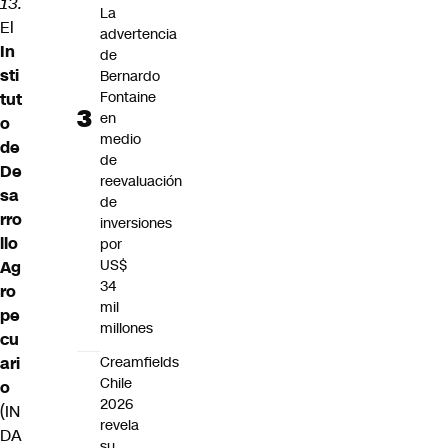
13.
La
El
advertencia
In
de
sti
Bernardo
Fontaine
tut
en
o
medio
de
de
De
reevaluación
sa
de
rro
inversiones
llo
por
US$
Ag
34
ro
mil
pe
millones
cu
ari
Creamfields
Chile
o
2026
(IN
revela
DA
su