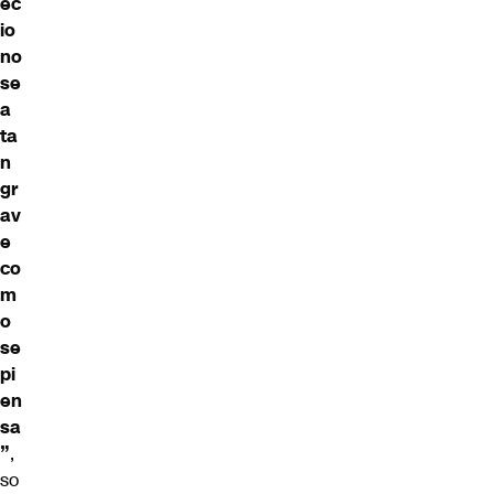
ec
io
no
se
a
ta
n
gr
av
e
co
m
o
se
pi
en
sa
”
,
so