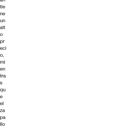
tie
ne
un
alt
o
pr
eci
o,
mi
en
tra
s
qu
e
el
za
pa
llo