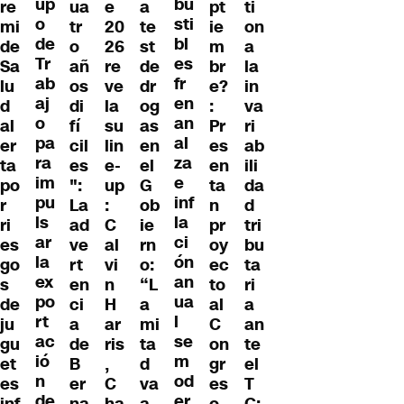
up
bu
re
pt
ua
e
a
ti
o
sti
mi
ie
tr
20
te
on
de
bl
de
m
o
26
st
a
Tr
es
Sa
br
añ
re
de
la
ab
fr
lu
e?
os
ve
dr
in
aj
en
d
:
di
la
og
va
o
an
al
Pr
fí
su
as
ri
pa
al
er
es
cil
lin
en
ab
ra
za
ta
en
es
e-
el
ili
im
e
po
ta
":
up
G
da
pu
inf
r
n
La
:
ob
d
ls
la
ri
pr
ad
C
ie
tri
ar
ci
es
oy
ve
al
rn
bu
la
ón
go
ec
rt
vi
o:
ta
ex
an
s
to
en
n
“L
ri
po
ua
de
al
ci
H
a
a
rt
l
ju
C
a
ar
mi
an
ac
se
gu
on
de
ris
ta
te
ió
m
et
gr
B
,
d
el
n
od
es
es
er
C
va
T
de
er
inf
o
na
ha
a
C: