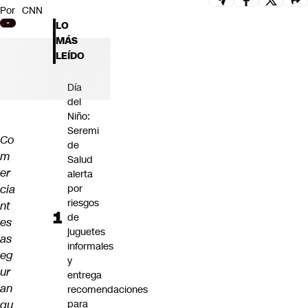
Por
CNN
Futuro 360
LO
Opinión
MÁS
LEÍDO
Día
del
Niño:
Seremi
Co
de
m
Salud
er
alerta
cia
por
riesgos
nt
de
es
juguetes
as
informales
eg
y
ur
entrega
an
recomendaciones
qu
para