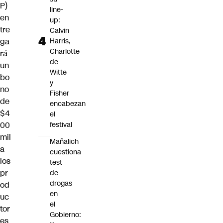
P)
line-
en
up:
tre
Calvin
ga
Harris,
Charlotte
rá
de
un
Witte
bo
y
no
Fisher
de
encabezan
$4
el
00
festival
mil
Mañalich
a
cuestiona
los
test
pr
de
drogas
od
en
uc
el
tor
Gobierno:
es