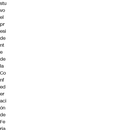
stu
vo
el
pr
esi
de
nt
e
de
la
Co
nf
ed
er
aci
ón
de
Fe
ria