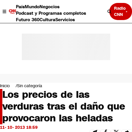
País
Mundo
Negocios
Radio
Podcast y Programas completos
CNN
Futuro 360
Cultura
Servicios
País
Mundo
Negocios
Inicio
Sin categoría
Los precios de las
Deportes
Programas completos
verduras tras el daño que
Cultura
Servicios
provocaron las heladas
Bits
CNN Data
11- 10- 2013 18:59
CNN tiempo