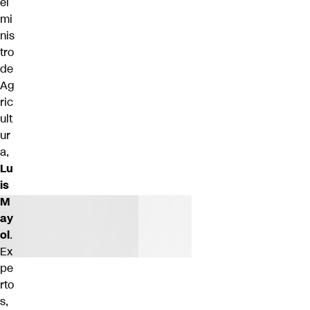
el
mi
nis
tro
de
Ag
ric
ult
ur
a,
Lu
is
M
ay
ol
.
Ex
pe
rto
s,