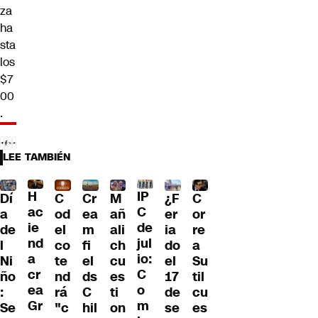
za
ha
sta
los
$7
00
.
LEE TAMBIÉN
H
IP
Dí
¿F
C
Cr
M
C
ac
C
a
er
od
ea
añ
or
ie
de
de
ia
el
m
ali
re
nd
jul
l
do
co
fi
ch
a
a
io:
Ni
el
te
el
cu
Su
cr
C
ño
17
nd
ds
es
til
ea
o
:
de
rá
C
ti
cu
Gr
m
Se
se
"c
hil
on
es