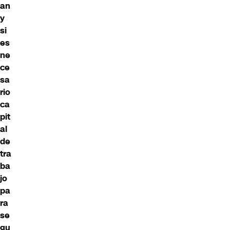
an
y
si
es
ne
ce
sa
rio
ca
pit
al
de
tra
ba
jo
pa
ra
se
gu