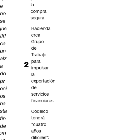
la
e
compra
no
segura
se
jus
Hacienda
crea
tifi
Grupo
ca
de
un
Trabajo
alz
para
a
impulsar
de
la
pr
exportación
de
eci
servicios
os
financieros
ha
sta
Codelco
tendrá
fin
"cuatro
de
años
20
difíciles":