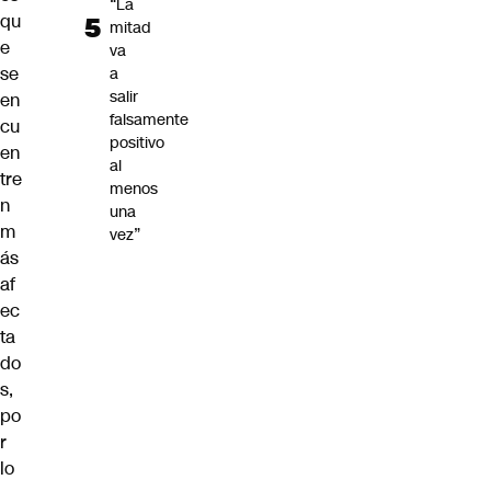
“La
qu
mitad
e
va
se
a
salir
en
falsamente
cu
positivo
en
al
tre
menos
n
una
m
vez”
ás
af
ec
ta
do
s,
po
r
lo