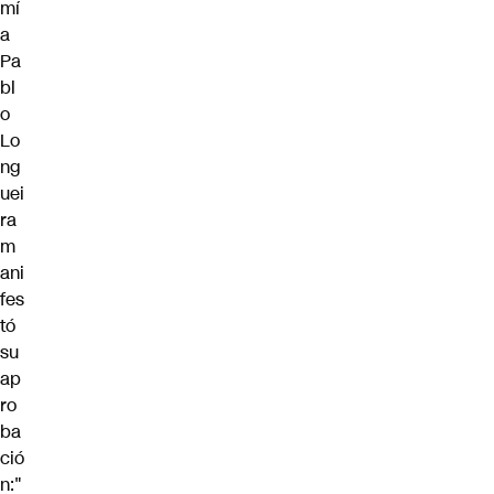
mí
a
Pa
bl
o
Lo
ng
uei
ra
m
ani
fes
tó
su
ap
ro
ba
ció
n:"