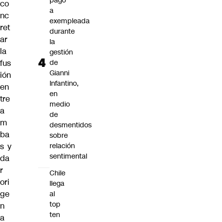
pago
co
a
nc
exempleada
ret
durante
ar
la
la
gestión
de
fus
Gianni
ión
Infantino,
en
en
tre
medio
a
de
m
desmentidos
ba
sobre
relación
s y
sentimental
da
r
Chile
ori
llega
ge
al
top
n
ten
a