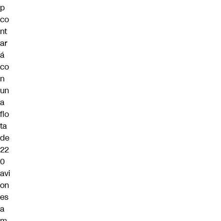
p
co
nt
ar
á
co
n
un
a
flo
ta
de
22
0
avi
on
es
a
m