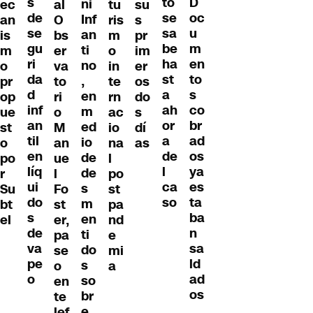
s
D
to
ni
ec
al
tu
su
de
oc
se
Inf
an
O
ris
s
se
u
sa
an
is
bs
m
pr
gu
m
be
ti
m
er
o
im
ri
en
ha
no
o
va
in
er
da
to
st
,
pr
to
te
os
d
s
a
en
op
ri
rn
do
inf
co
ah
m
ue
o
ac
s
an
br
or
ed
st
M
io
dí
til
ad
a
io
o
an
na
as
en
os
de
de
po
ue
l
líq
ya
l
de
r
l
po
ui
es
ca
s
Su
Fo
st
do
ta
so
m
bt
st
pa
s
ba
en
el
er,
nd
de
n
ti
pa
e
va
sa
do
se
mi
pe
ld
s
o
a
o
ad
so
en
os
br
te
e
lef