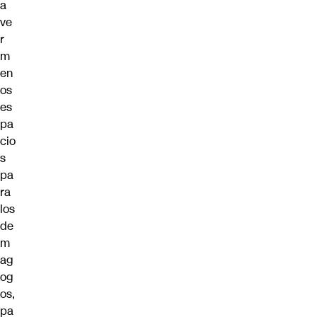
a
ve
r
m
en
os
es
pa
cio
s
pa
ra
los
de
m
ag
og
os,
pa