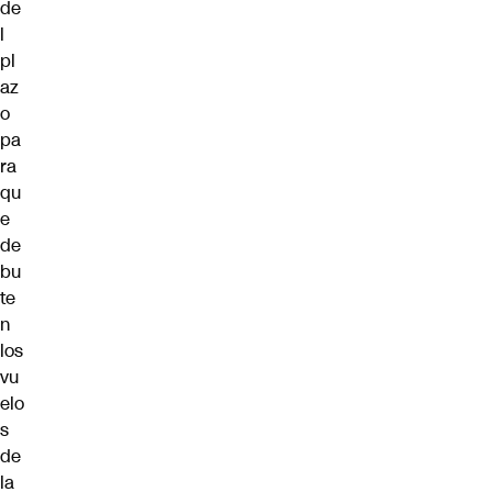
de
l
pl
az
o
pa
ra
qu
e
de
bu
te
n
los
vu
elo
s
de
la