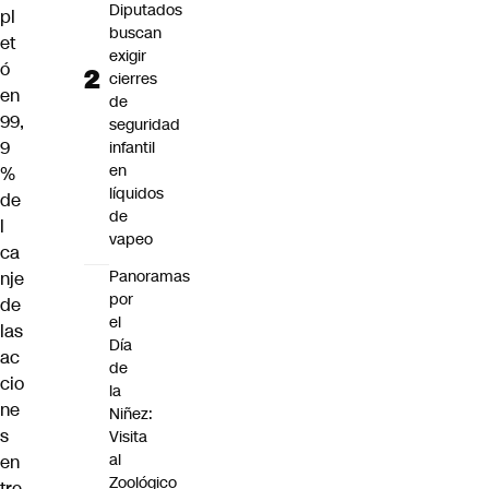
Diputados
pl
buscan
et
exigir
ó
cierres
en
de
99,
seguridad
9
infantil
en
%
líquidos
de
de
l
vapeo
ca
Panoramas
nje
por
de
el
las
Día
ac
de
cio
la
ne
Niñez:
s
Visita
al
en
Zoológico
tre