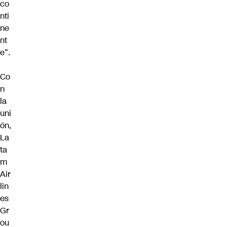
co
nti
ne
nt
e".
Co
n
la
uni
ón,
La
ta
m
Air
lin
es
Gr
ou