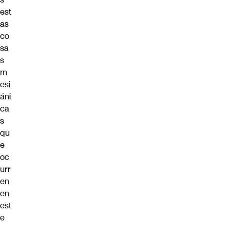
est
as
co
sa
s
m
esi
áni
ca
s
qu
e
oc
urr
en
en
est
e