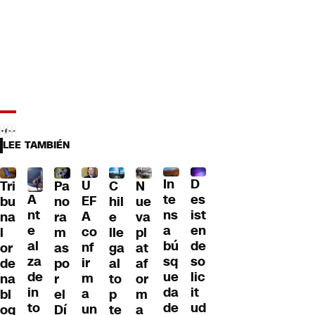
LEE TAMBIÉN
D
In
U
Tri
Pa
C
N
A
es
te
EF
bu
no
hil
ue
nt
ist
ns
A
na
ra
e
va
e
en
a
co
l
m
lle
pl
al
de
bú
nf
or
as
ga
at
za
so
sq
ir
de
po
al
af
de
lic
ue
m
na
r
to
or
in
it
da
a
bl
el
p
m
to
ud
de
un
oq
Dí
te
a