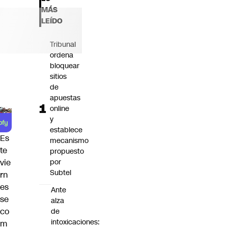
Futuro 360
MÁS
Opinión
LEÍDO
Tribunal
ordena
bloquear
sitios
de
apuestas
online
y
establece
Es
mecanismo
te
propuesto
por
vie
Subtel
rn
es
Ante
se
alza
co
de
intoxicaciones:
m