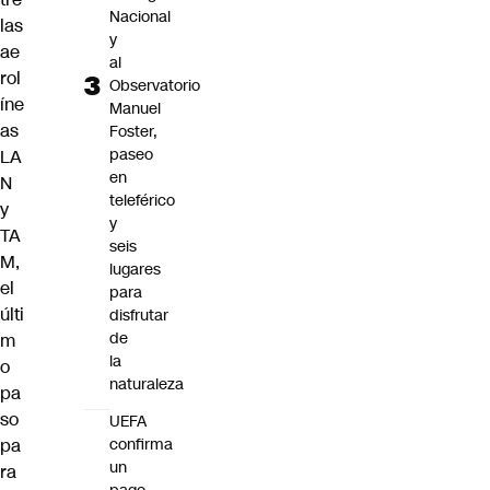
Nacional
las
y
ae
al
rol
Observatorio
íne
Manuel
as
Foster,
paseo
LA
en
N
teleférico
y
y
TA
seis
M,
lugares
el
para
últi
disfrutar
de
m
la
o
naturaleza
pa
so
UEFA
confirma
pa
un
ra