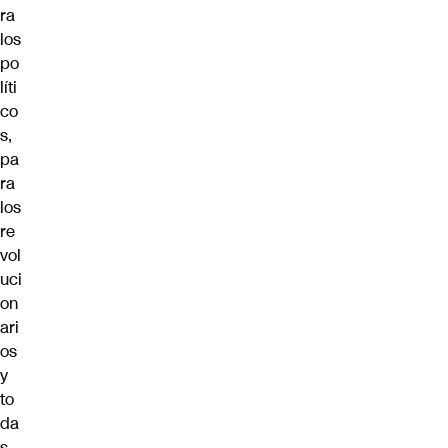
ra
los
po
líti
co
s,
pa
ra
los
re
vol
uci
on
ari
os
y
to
da
s