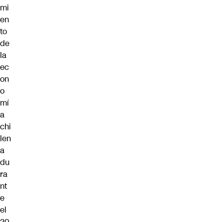
mi
en
to
de
la
ec
on
o
mí
a
chi
len
a
du
ra
nt
e
el
20