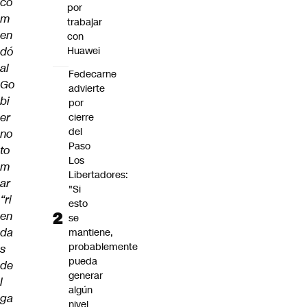
co
por
m
trabajar
en
con
dó
Huawei
al
Fedecarne
Go
advierte
bi
por
er
cierre
del
no
Paso
to
Los
m
Libertadores:
ar
"Si
“ri
esto
en
se
da
mantiene,
probablemente
s
pueda
de
generar
l
algún
ga
nivel