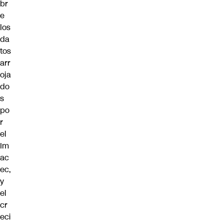
br
e
los
da
tos
arr
oja
do
s
po
r
el
Im
ac
ec,
y
el
cr
eci