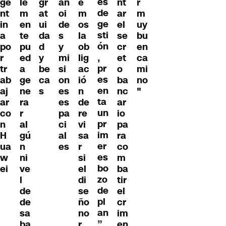
es
ge
le
gr
an
e
nt
r
de
nt
m
at
oi
m
ar
m
ge
in
en
ui
de
os
el
uy
sti
a
te
da
s
la
se
bu
ón
po
pu
d
y
ob
cr
en
,
r
ed
y
mi
lig
et
ca
pr
tr
a
be
si
ac
o
mi
es
ab
ge
ca
on
ió
ba
no
en
aj
ne
s
es
n
nc
"
ta
ar
ra
es
de
ar
un
co
r
pa
re
io
pr
n
al
ci
vi
pa
im
H
gú
al
sa
ra
er
ua
n
es
r
co
es
w
ni
si
m
bo
ei
ve
el
ba
zo
l
di
tir
de
de
se
el
pl
de
ño
cr
an
sa
no
im
”
ba
r
en