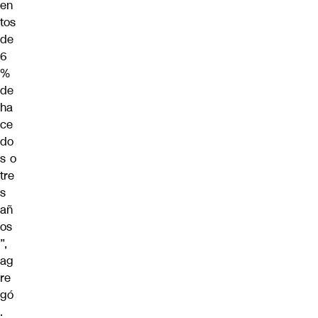
en
tos
de
6
%
de
ha
ce
do
s o
tre
s
añ
os
”,
ag
re
gó
.