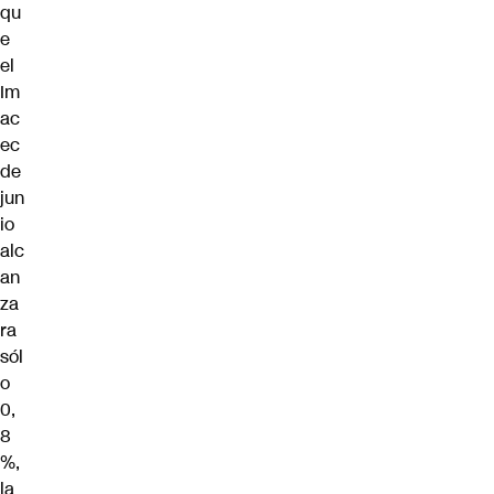
qu
e
el
Im
ac
ec
de
jun
io
alc
an
za
ra
sól
o
0,
8
%,
la