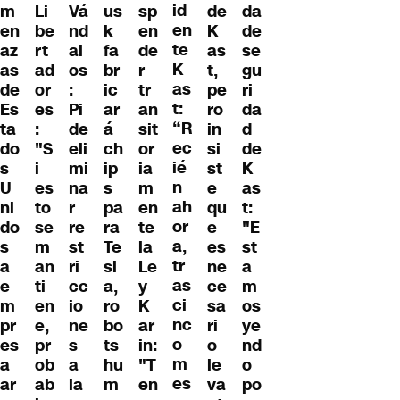
id
m
Li
Vá
us
sp
de
da
en
en
be
nd
k
en
K
de
te
az
rt
al
fa
de
as
se
K
as
ad
os
br
r
t,
gu
as
de
or
:
ic
tr
pe
ri
t:
Es
es
Pi
ar
an
ro
da
“R
ta
:
de
á
sit
in
d
ec
do
"S
eli
ch
or
si
de
ié
s
i
mi
ip
ia
st
K
n
U
es
na
s
m
e
as
ah
ni
to
r
pa
en
qu
t:
or
do
se
re
ra
te
e
"E
a,
s
m
st
Te
la
es
st
tr
a
an
ri
sl
Le
ne
a
as
e
ti
cc
a,
y
ce
m
ci
m
en
io
ro
K
sa
os
nc
pr
e,
ne
bo
ar
ri
ye
o
es
pr
s
ts
in:
o
nd
m
a
ob
a
hu
"T
le
o
es
ar
ab
la
m
en
va
po