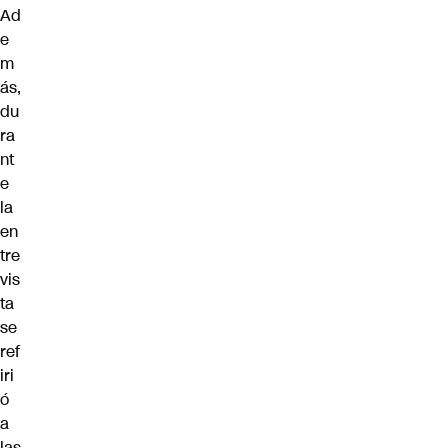
Ad
e
m
ás,
du
ra
nt
e
la
en
tre
vis
ta
se
ref
iri
ó
a
las