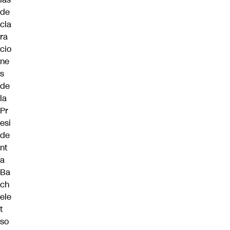
de
cla
ra
cio
ne
s
de
la
Pr
esi
de
nt
a
Ba
ch
ele
t
so