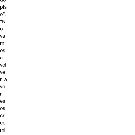
pis
o”.
“N
o
va
m
os
a
vol
ve
r a
ve
r
es
os
cr
eci
mi