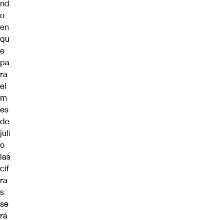
nd
o
en
qu
e
pa
ra
el
m
es
de
juli
o
las
cif
ra
s
se
rá