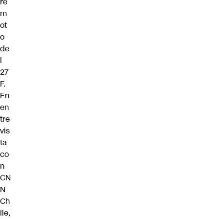
re
m
ot
o
de
l
27
F.
En
en
tre
vis
ta
co
n
CN
N
Ch
ile,