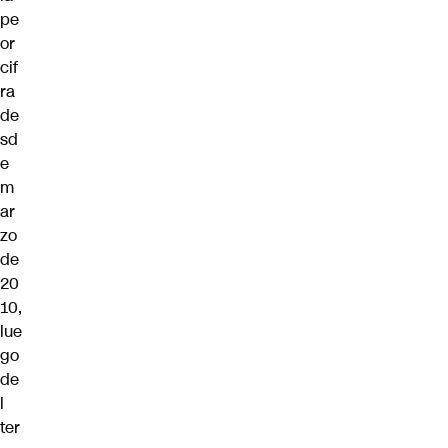
pe
or
cif
ra
de
sd
e
m
ar
zo
de
20
10,
lue
go
de
l
ter