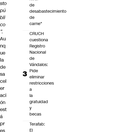
sto
de
pú
desabastecimiento
bli
de
carne"
co
”.
CRUCH
Au
cuestiona
nq
Registro
Nacional
ue
de
la
Vándalos:
de
Pide
sa
eliminar
cel
restricciones
er
a
aci
la
gratuidad
ón
y
est
becas
á
pr
Terafab:
es
El