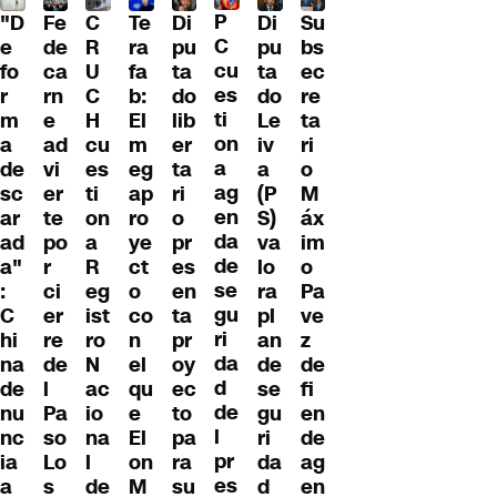
P
"D
Fe
C
Te
Di
Di
Su
C
e
de
R
ra
pu
pu
bs
cu
fo
ca
U
fa
ta
ta
ec
es
r
rn
C
b:
do
do
re
ti
m
e
H
El
lib
Le
ta
on
a
ad
cu
m
er
iv
ri
a
de
vi
es
eg
ta
a
o
ag
sc
er
ti
ap
ri
(P
M
en
ar
te
on
ro
o
S)
áx
da
ad
po
a
ye
pr
va
im
de
a"
r
R
ct
es
lo
o
se
:
ci
eg
o
en
ra
Pa
gu
C
er
ist
co
ta
pl
ve
ri
hi
re
ro
n
pr
an
z
da
na
de
N
el
oy
de
de
d
de
l
ac
qu
ec
se
fi
de
nu
Pa
io
e
to
gu
en
l
nc
so
na
El
pa
ri
de
pr
ia
Lo
l
on
ra
da
ag
es
a
s
de
M
su
d
en