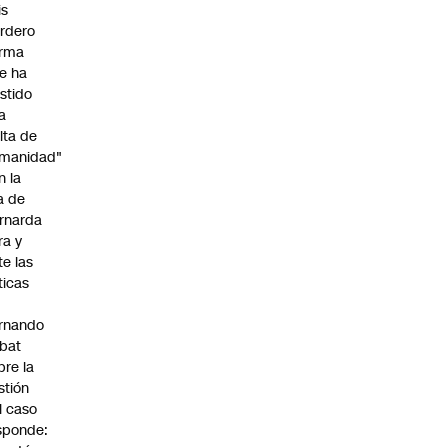
is
rdero
irma
e ha
istido
a
alta de
manidad"
n la
ja de
rnarda
ra y
te las
íticas
rnando
bat
bre la
stión
l caso
sponde: