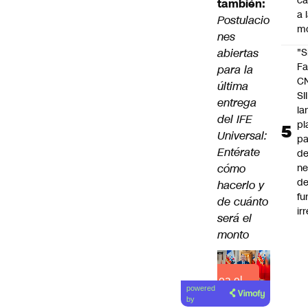
c
también:
a 
Postulacio
m
nes
abiertas
"S
Fa
para la
C
última
SII
entrega
la
del IFE
pl
Universal:
pa
Entérate
de
cómo
ne
d
hacerlo y
fu
de cuánto
ir
será el
monto
Lea el
powered
artículo
by