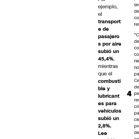
se
ejemplo,
de
el
c
transport
re
e de
"C
pasajero
d
s por aire
co
subió un
co
45,4%
,
ni
mientras
n
que el
pa
Ce
combusti
de
ble y
pi
lubricant
re
es para
cr
vehículos
pa
subió un
ci
2,8%.
pr
d
Lee