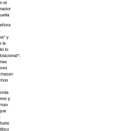
n el
nador
uella
eñora
e
ria" y
e le
lió lo
blacional":
rias
bres
chazan
chos
e
mila
ores y
aman
que
l
ebate
lítico