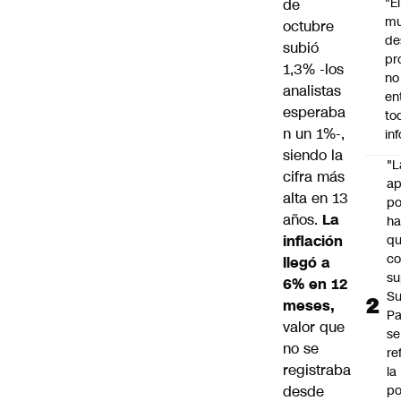
"É
de
m
octubre
de
subió
pr
1,3%
-los
no
analistas
en
esperaba
to
n un 1%-,
in
siendo la
"L
cifra más
ap
alta en 13
po
años.
La
h
inflación
q
c
llegó a
su
6% en 12
Su
meses,
P
valor que
se
no se
re
registraba
la
desde
po