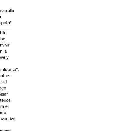
sarrolle
on
speto"
hile
ebe
nvivir
n la
eve y
o
ralizarse":
ntros
 ski
den
visar
iterios
ra el
erre
eventivo
e