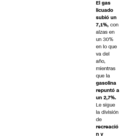
El gas
licuado
subió un
7,1%,
con
alzas en
un 30%
en lo que
va del
año,
mientras
que la
gasolina
repuntó a
un 2,7%.
Le sigue
la división
de
recreació
n y