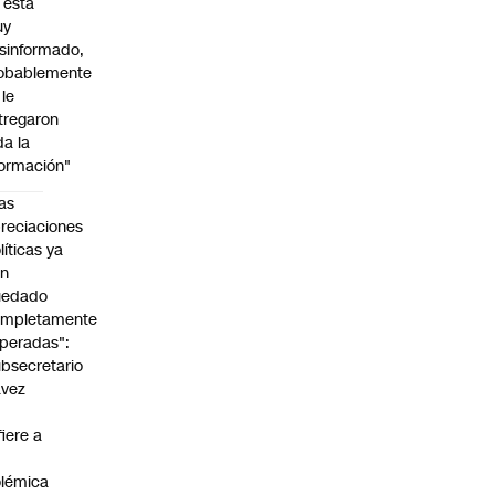
l está
uy
sinformado,
obablemente
 le
tregaron
da la
formación"
as
reciaciones
líticas ya
an
uedado
ompletamente
peradas":
bsecretario
avez
fiere a
lémica