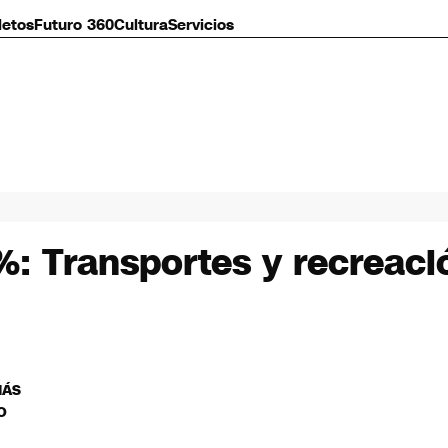
letos
Futuro 360
Cultura
Servicios
%: Transportes y recreaci
MÁS
O