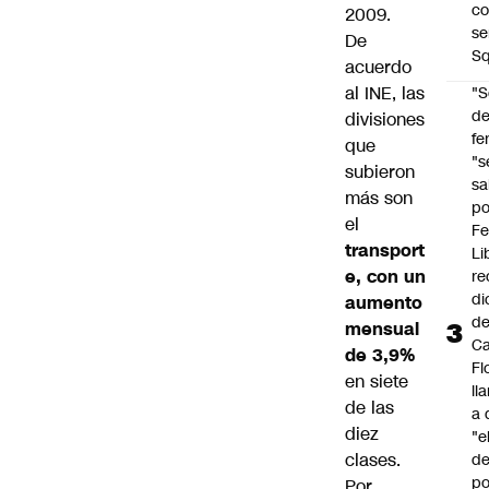
co
2009.
se
De
Sq
acuerdo
al INE, las
"S
d
divisiones
fe
que
"s
subieron
sa
más son
po
el
Fe
transport
Li
e, con un
re
di
aumento
d
mensual
Ca
de 3,9%
Fl
en siete
ll
de las
a 
diez
"e
clases.
d
po
Por