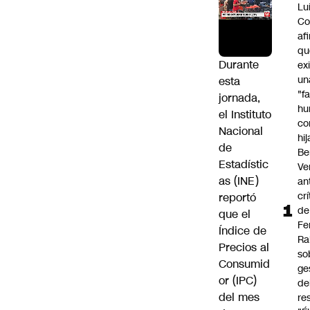
Lu
Co
af
qu
Durante
ex
un
esta
"f
jornada,
hu
el Instituto
co
Nacional
hi
de
Be
Estadístic
Ve
as (INE)
an
cr
reportó
de
que el
Fe
Índice de
Ra
Precios al
so
Consumid
ge
or (IPC)
de
del mes
re