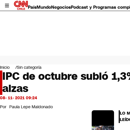
País
Mundo
Negocios
Podcast y Programas comp
País
Mundo
Inicio
Sin categoría
Negocios
IPC de octubre subió 1,3
Deportes
alzas
Programas completos
Cultura
Servicios
08- 11- 2021 09:24
Bits
Por
Paula Lepe Maldonado
CNN Data
LO 
CNN tiempo
LEÍD
Futuro 360
Opinión