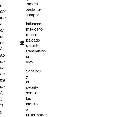
tomará
a
bastante
chi
tiempo"
len
a
Influencer
mexicano
cr
muere
ec
baleado
er
durante
á
transmisión
ap
en
en
vivo
as
Schalper
en
y
tre
el
un
debate
2,
sobre
los
5
indultos
%
a
y
uniformados