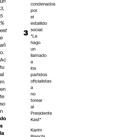
un
condenados
3,
por
5
el
%
estallido
social:
est
"Le
e
hago
añ
un
o
.
llamado
Ac
a
tu
los
al
partidos
oficialistas
m
a
en
no
te
torear
so
al
n
Presidente
do
Kast"
s
Karim
la
Bianchi