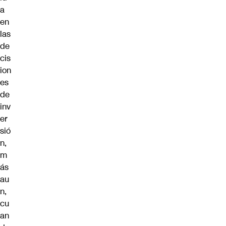
a
en
las
de
cis
ion
es
de
inv
er
sió
n,
m
ás
au
n,
cu
an