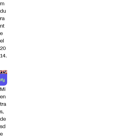
m
du
ra
nt
e
el
20
14.
Mi
en
tra
s,
de
sd
e