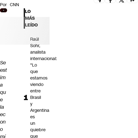
Por
CNN
Futuro 360
LO
Opinión
MÁS
LEÍDO
Raúl
Sohr,
analista
internacional:
Se
"Lo
est
que
im
estamos
a
viendo
entre
qu
Brasil
e
y
la
Argentina
ec
es
on
un
o
quiebre
mí
que