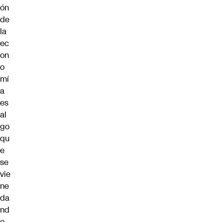
ón
de
la
ec
on
o
mí
a
es
al
go
qu
e
se
vie
ne
da
nd
o