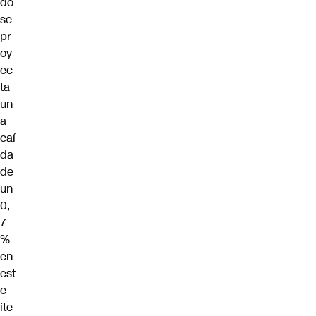
do
se
pr
oy
ec
ta
un
a
caí
da
de
un
0,
7
%
en
est
e
íte