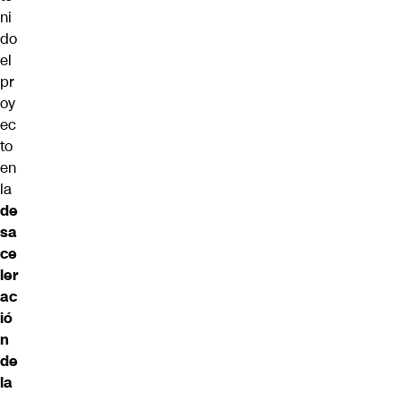
ni
do
el
pr
oy
ec
to
en
la
de
sa
ce
ler
ac
ió
n
de
la