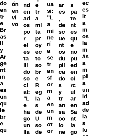
ec
do
ón
ua
nd
e
ar
s
es
en
en
si:
en
tr
es
pa
it
tr
vi
"L
ad
a
,
te
a
e
vo
a
os
mi
de
nt
m
Br
mi
po
ta
sc
es
os
as
ne
r
pr
ue
qu
la
il
rí
el
oy
nt
e
m
y
a
es
ec
os
no
ás
Ar
se
ta
to
du
pu
a
ge
tr
lli
so
pli
ed
m
nt
an
do
br
ca
en
pli
in
sf
so
e
do
ci
a
a
or
ci
R
s
rc
un
es
m
al:
eg
y
ul
id
un
a
"L
la
tr
ar
ad
qu
en
e
s
an
en
de
ie
un
ha
de
sa
Sa
la
br
m
go
U
cc
nt
s
e
ot
un
so
io
ia
fu
qu
or
lla
de
ne
go