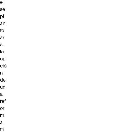
e
se
pl
an
te
ar
a
la
op
ció
n
de
un
a
ref
or
m
a
tri