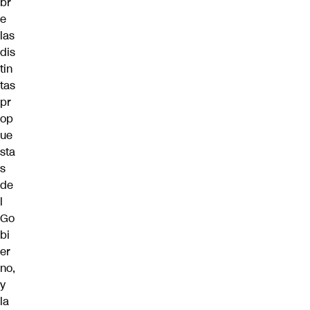
br
e
las
dis
tin
tas
pr
op
ue
sta
s
de
l
Go
bi
er
no,
y
la