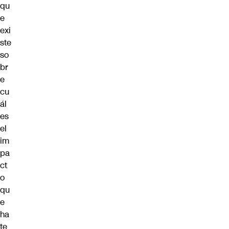
qu
e
exi
ste
so
br
e
cu
ál
es
el
im
pa
ct
o
qu
e
ha
te