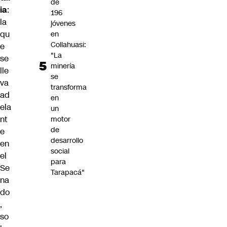
de
ia
:
196
la
jóvenes
qu
en
Collahuasi:
e
"La
se
minería
lle
se
va
transforma
ad
en
ela
un
nt
motor
de
e
desarrollo
en
social
el
para
Se
Tarapacá"
na
do
,
so