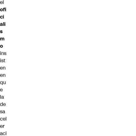
el
ofi
ci
ali
s
m
o
ins
ist
en
en
qu
e
la
de
sa
cel
er
aci