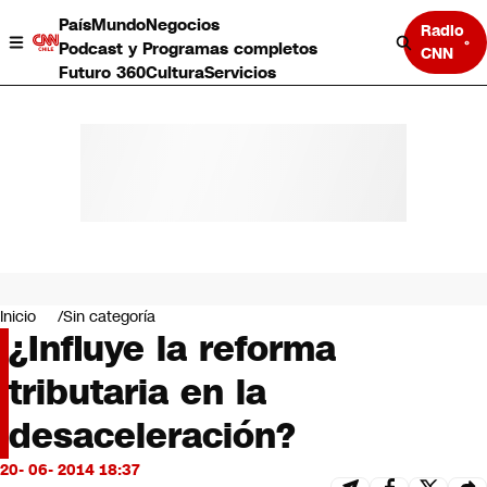
País
Mundo
Negocios
Radio
Podcast y Programas completos
CNN
Futuro 360
Cultura
Servicios
País
Mundo
Negocios
Inicio
Sin categoría
¿Influye la reforma
Deportes
Programas completos
tributaria en la
Cultura
Servicios
desaceleración?
Bits
CNN Data
20- 06- 2014 18:37
CNN tiempo