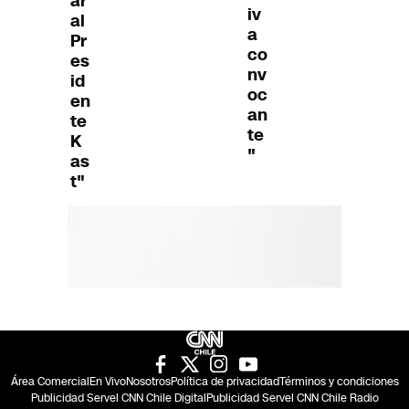
ar
iv
al
a
Pr
co
es
nv
id
oc
en
an
te
te
K
"
as
t"
Área Comercial
En Vivo
Nosotros
Política de privacidad
Términos y condiciones
Publicidad Servel CNN Chile Digital
Publicidad Servel CNN Chile Radio