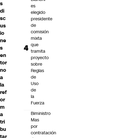
s
es
di
elegido
sc
presidente
us
de
comisión
io
mixta
ne
que
s
tramita
en
proyecto
tor
sobre
no
Reglas
a
de
Uso
la
de
ref
la
or
Fuerza
m
Biministro
a
Mas
tri
por
bu
contratación
tar