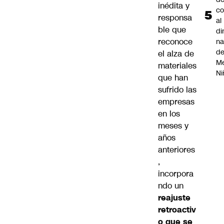
inédita y
co
responsa
al
ble que
di
reconoce
na
d
el alza de
Me
materiales
Ni
que han
sufrido las
empresas
en los
meses y
años
anteriores
,
incorpora
ndo un
reajuste
retroactiv
o que se