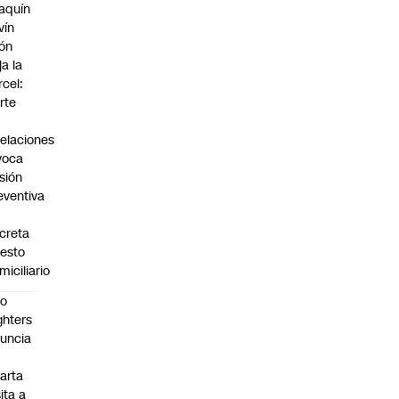
aquín
vín
ón
ja la
rcel:
rte
elaciones
voca
isión
eventiva
creta
resto
miciliario
oo
ghters
uncia
arta
sita a