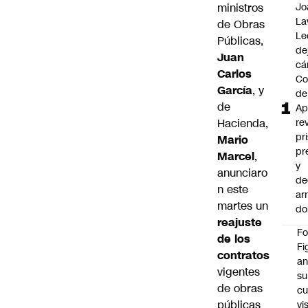
ministros
Jo
La
de Obras
Le
Públicas,
de
Juan
cá
Carlos
Co
García
, y
de
de
Ap
Hacienda,
re
pr
Mario
pr
Marcel
,
y
anunciaro
de
n este
ar
martes un
do
reajuste
F
de los
Fi
contratos
an
vigentes
su
de obras
cu
públicas
vi