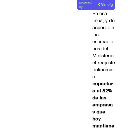
powered
artículo
by
En esa
línea, y de
acuerdo a
las
estimacio
nes del
Ministerio,
el reajuste
polinómic
o
impactar
á al 82%
de las
empresa
s que
hoy
mantiene