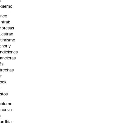
l
bierno
anco
ntral:
mpresas
estran
timismo
nor y
ndiciones
nancieras
ás
trechas
r
hock
e
stos
bierno
emueve
r
érdida
e