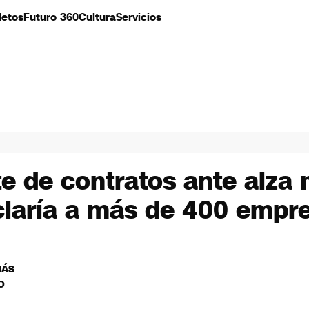
letos
Futuro 360
Cultura
Servicios
e de contratos ante alza 
ciaría a más de 400 empr
MÁS
O