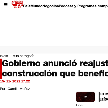
País
Mundo
Negocios
Podcast y Programas comp
País
Mundo
Inicio
Sin categoría
Negocios
Gobierno anunció reajust
Deportes
construcción que benefi
Programas completos
Cultura
Servicios
15- 11- 2022 17:22
Bits
Por
Camila Muñoz
CNN Data
LO 
CNN tiempo
LEÍD
Futuro 360
Los
Opinión