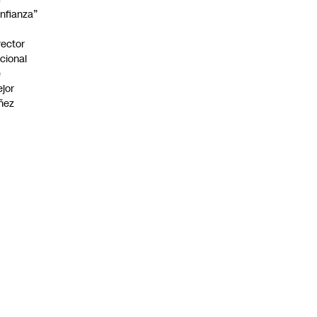
nfianza”
rector
cional
e
jor
ñez