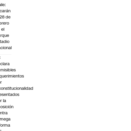
ile:
carán
 28 de
brero
 el
arque
tadio
cional
C
clara
misibles
querimientos
r
constitucionalidad
esentados
r la
osición
ntra
 mega
forma