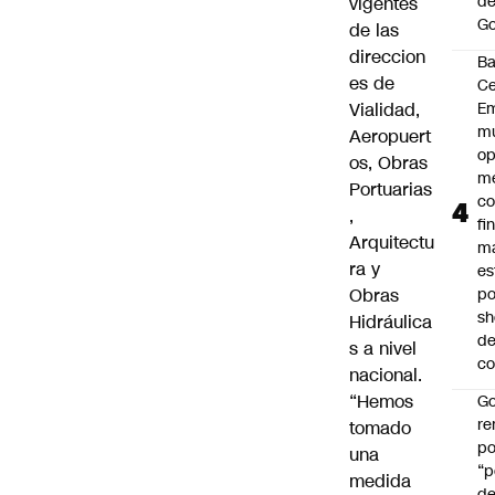
de
vigentes
Go
de las
direccion
B
es de
Ce
Vialidad,
E
mu
Aeropuert
op
os, Obras
me
Portuarias
co
,
fi
Arquitectu
m
ra y
es
Obras
po
s
Hidráulica
d
s a nivel
co
nacional.
“Hemos
Go
r
tomado
po
una
“p
medida
d