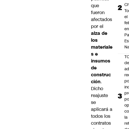
Ch
que
To
fueron
el
afectados
fe
por el
en
alza de
P
los
Es
materiale
Na
s e
T
insumos
de
de
ad
construc
re
po
ción
.
in
Dicho
pr
reajuste
po
se
op
aplicará a
co
todos los
la
contratos
re