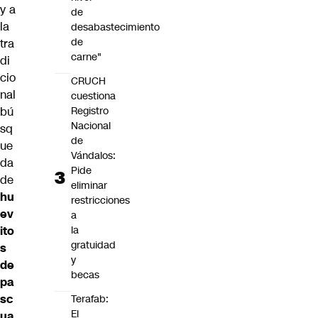
y a
de
la
desabastecimiento
de
tra
carne"
di
cio
CRUCH
nal
cuestiona
Registro
bú
Nacional
sq
de
ue
Vándalos:
da
Pide
de
eliminar
hu
restricciones
ev
a
la
ito
gratuidad
s
y
de
becas
pa
sc
Terafab:
El
ua