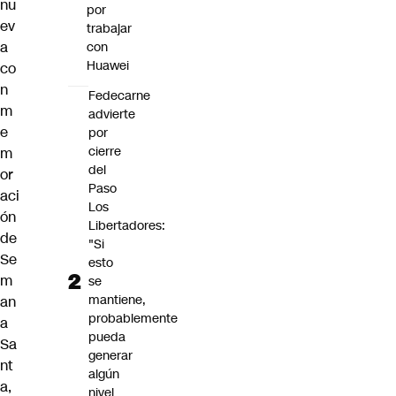
nu
por
ev
trabajar
a
con
Huawei
co
n
Fedecarne
m
advierte
e
por
cierre
m
del
or
Paso
aci
Los
ón
Libertadores:
de
"Si
Se
esto
m
se
mantiene,
an
probablemente
a
pueda
Sa
generar
nt
algún
a
,
nivel