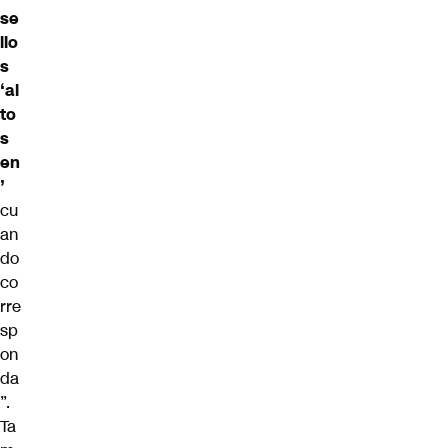
se
llo
s
‘al
to
s
en
’
cu
an
do
co
rre
sp
on
da
”.
Ta