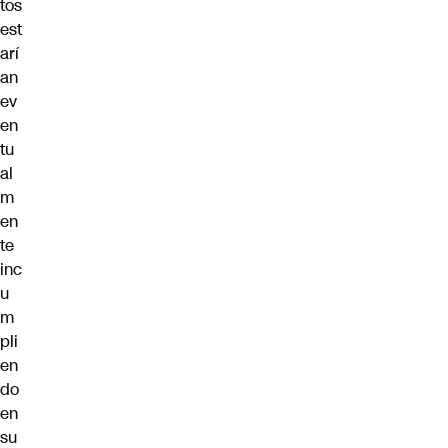
tos
est
arí
an
ev
en
tu
al
m
en
te
inc
u
m
pli
en
do
en
su