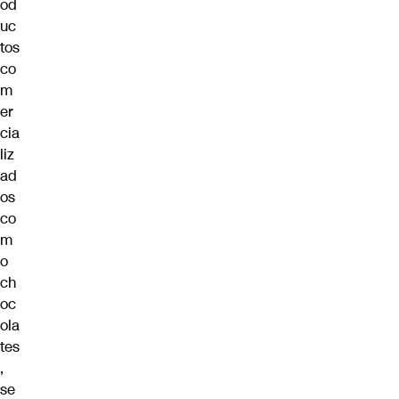
od
uc
tos
co
m
er
cia
liz
ad
os
co
m
o
ch
oc
ola
tes
,
se