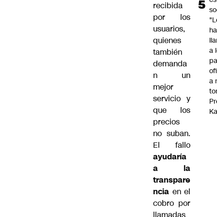
recibida
so
por los
"L
usuarios,
ha
quienes
ll
a 
también
pa
demanda
of
n un
a 
mejor
to
servicio y
Pr
que los
Ka
precios
no suban.
El fallo
ayudaría
a la
transpare
ncia
en el
cobro por
llamadas