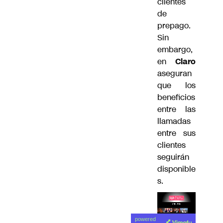
clientes
de
prepago.
Sin
embargo,
en
Claro
aseguran
que los
beneficios
entre las
llamadas
entre sus
clientes
seguirán
disponible
s.
Lea el
powered