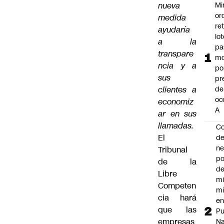
nueva
Mi
or
medida
ret
ayudaría
lo
a la
pa
transpare
mo
ncia y a
po
sus
pr
clientes a
de
oc
economiz
A
ar en sus
llamadas.
Co
El
de
ne
Tribunal
po
de la
de
Libre
mi
Competen
mi
cia hará
e
que las
Pu
empresas
Na