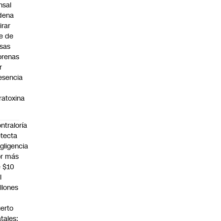
nsal
dena
irar
te de
sas
renas
r
esencia
ratoxina
ntraloría
tecta
gligencia
r más
 $10
l
llones
n
erto
tales: