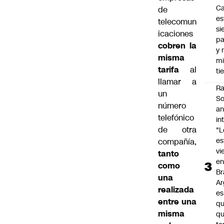
C
de
es
telecomun
si
icaciones
p
cobren la
y 
misma
m
tarifa
al
ti
llamar a
Ra
un
So
número
an
telefónico
in
de otra
"L
e
compañía,
vi
tanto
en
como
Br
una
Ar
realizada
es
entre una
qu
misma
q