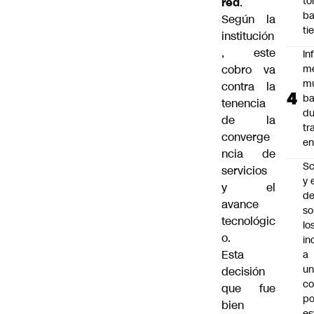
t
red
.
ba
Según la
ti
institución
, este
In
cobro va
m
m
contra la
ba
tenencia
du
de la
tr
converge
en
ncia de
Sc
servicios
y 
y el
d
avance
so
tecnológic
lo
o.
in
Esta
a
un
decisión
c
que fue
po
bien
es