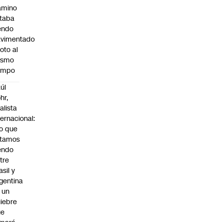
amino
taba
endo
avimentado
roto al
ismo
empo
úl
hr,
alista
ternacional:
o que
stamos
endo
tre
asil y
gentina
 un
iebre
ue