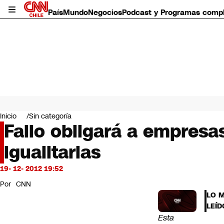
País
Mundo
Negocios
Podcast y Programas comp
País
Mundo
Inicio
Sin categoría
Negocios
Fallo obligará a empresa
Deportes
igualitarias
Programas completos
Cultura
Servicios
19- 12- 2012 19:52
Bits
Por
CNN
CNN Data
LO 
CNN tiempo
LEÍD
Futuro 360
Esta
Opinión