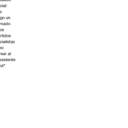
cial:
e
go un
amado
los
rtidos
icialistas
no
rear al
esidente
st"