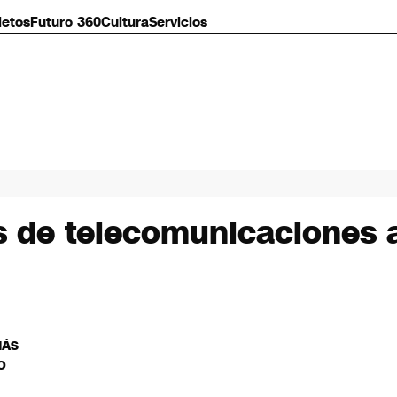
letos
Futuro 360
Cultura
Servicios
s de telecomunicaciones a
MÁS
O