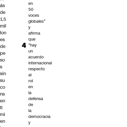
en
ás
50
de
voces
1,5
globales”
mil
y
lon
afirma
es
que
“hay
de
un
pe
acuerdo
so
internacional
s
respecto
sin
al
su
rol
co
en
la
ns
defensa
en
de
ti
la
mi
democracia
en
y