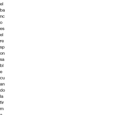
el
ba
nc
o
es
el
re
sp
on
sa
bl
e
cu
an
do
la
fir
m
a