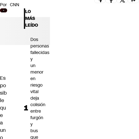
Por
CNN
Futuro 360
LO
Opinión
MÁS
LEÍDO
Dos
personas
fallecidas
y
un
menor
Es
en
po
riesgo
vital
sib
deja
le
colisión
qu
entre
e
furgón
a
y
un
bus
o
que