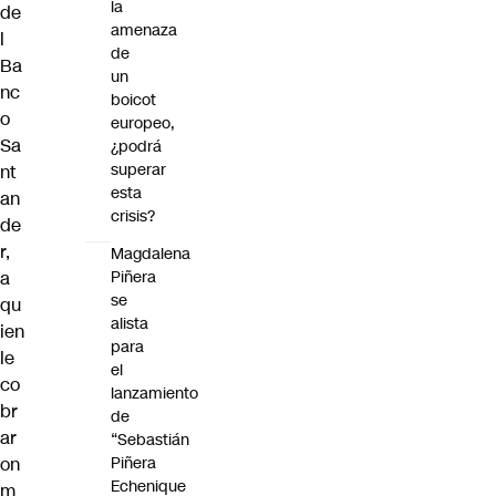
la
de
amenaza
l
de
Ba
un
nc
boicot
o
europeo,
Sa
¿podrá
superar
nt
esta
an
crisis?
de
r,
Magdalena
a
Piñera
se
qu
alista
ien
para
le
el
co
lanzamiento
br
de
ar
“Sebastián
on
Piñera
Echenique
m