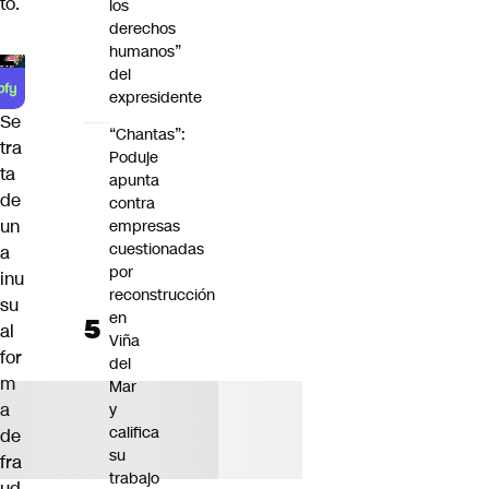
to.
los
derechos
humanos”
del
expresidente
Se
“Chantas”:
tra
Poduje
ta
apunta
de
contra
un
empresas
cuestionadas
a
por
inu
reconstrucción
su
en
al
Viña
for
del
m
Mar
a
y
califica
de
su
fra
trabajo
ud