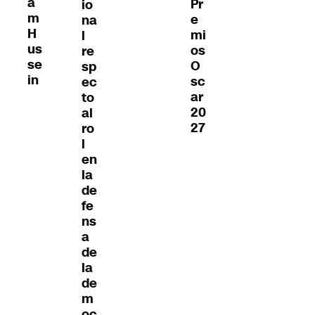
a
Pr
io
m
e
na
H
mi
l
us
os
re
se
O
sp
in
sc
ec
ar
to
20
al
27
ro
l
en
la
de
fe
ns
a
de
la
de
m
oc