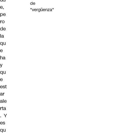
de
e,
"vergüenza"
pe
ro
de
la
qu
e
ha
y
qu
e
est
ar
ale
rta
. Y
es
qu