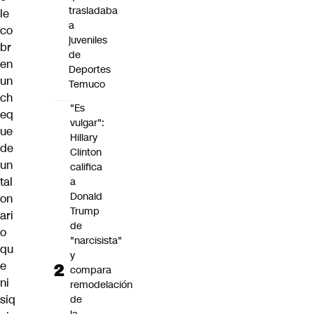
trasladaba
le
a
co
juveniles
br
de
en
Deportes
un
Temuco
ch
"Es
eq
vulgar":
ue
Hillary
de
Clinton
un
califica
tal
a
Donald
on
Trump
ari
de
o
"narcisista"
qu
y
e
compara
ni
remodelación
siq
de