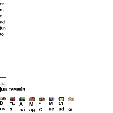
or
m
e
ad
jun
to.
LEE TAMBIÉN
D
"E
M
Ci
“
A
M
“
os
s
ue
ud
G
ná
ag
C