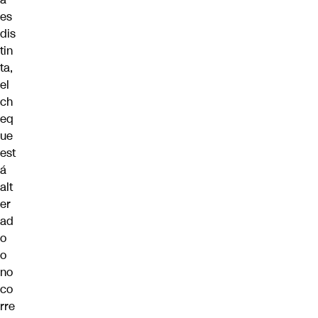
es
dis
tin
ta,
el
ch
eq
ue
est
á
alt
er
ad
o
o
no
co
rre