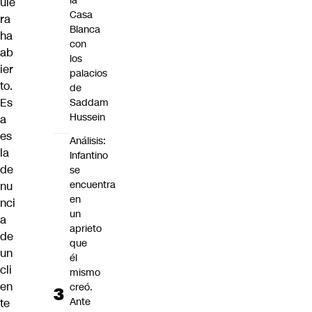
la
uie
Casa
ra
Blanca
ha
con
ab
los
ier
palacios
to.
de
Es
Saddam
Hussein
a
es
Análisis:
la
Infantino
de
se
encuentra
nu
en
nci
un
a
aprieto
de
que
un
él
cli
mismo
en
creó.
Ante
te