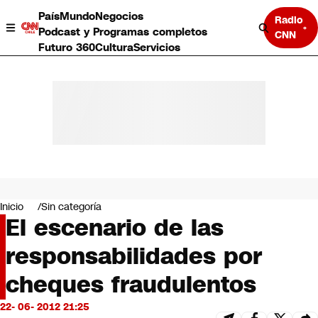
País
Mundo
Negocios
Radio
Podcast y Programas completos
CNN
Futuro 360
Cultura
Servicios
País
Mundo
Negocios
Inicio
Sin categoría
El escenario de las
Deportes
Programas completos
responsabilidades por
Cultura
Servicios
cheques fraudulentos
Bits
CNN Data
22- 06- 2012 21:25
CNN tiempo