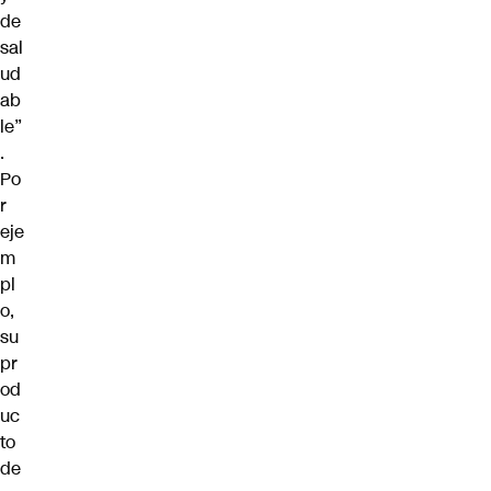
de
sal
ud
ab
le”
.
Po
r
eje
m
pl
o,
su
pr
od
uc
to
de