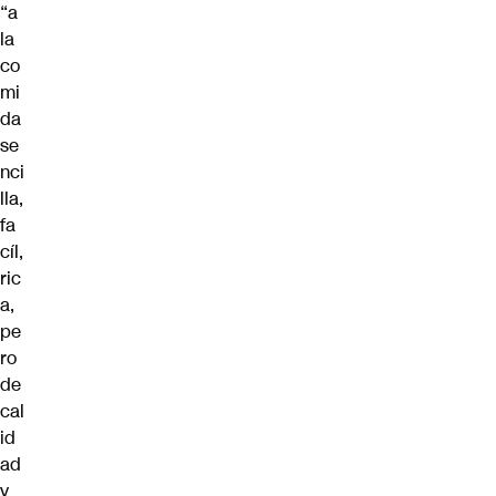
“a
la
co
mi
da
se
nci
lla,
fa
cíl,
ric
a,
pe
ro
de
cal
id
ad
y