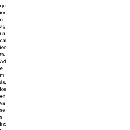
qu
ier
e
ag
ua
cal
ien
te.
Ad
e
m
ás,
los
en
va
se
s
inc