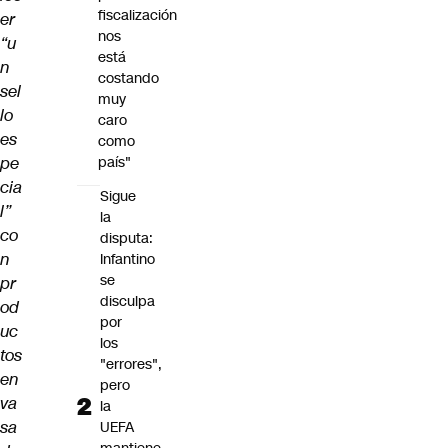
fiscalización
er
nos
“u
está
n
costando
sel
muy
lo
caro
es
como
pe
país"
cia
Sigue
l”
la
co
disputa:
n
Infantino
se
pr
disculpa
od
por
uc
los
tos
"errores",
en
pero
va
la
sa
UEFA