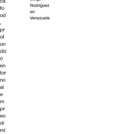
ca
Rodríguez
fo
en
od
Venezuela
,
pr
of
un
diz
ó
en
tor
no
al
e
m
pr
en
di
mi