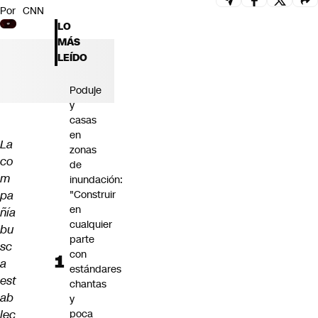
Por
CNN
Futuro 360
LO
Opinión
MÁS
LEÍDO
Poduje
y
casas
en
La
zonas
co
de
m
inundación:
pa
"Construir
en
ñía
cualquier
bu
parte
sc
con
a
estándares
est
chantas
ab
y
lec
poca