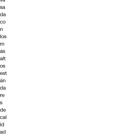
sa
da
co
n
los
m
ás
alt
os
est
án
da
re
s
de
cal
id
ad