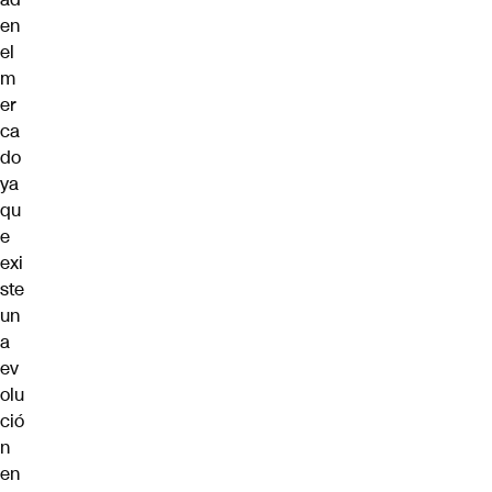
en
el
m
er
ca
do
ya
qu
e
exi
ste
un
a
ev
olu
ció
n
en