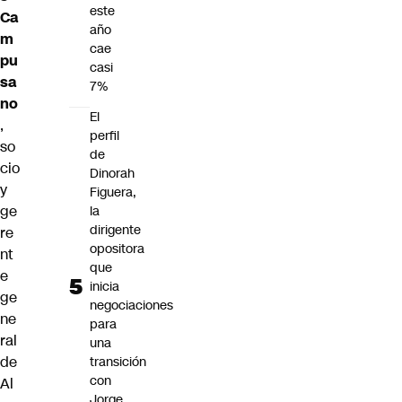
este
Ca
año
m
cae
pu
casi
sa
7%
no
El
,
perfil
so
de
cio
Dinorah
y
Figuera,
ge
la
dirigente
re
opositora
nt
que
e
inicia
ge
negociaciones
ne
para
ral
una
de
transición
con
Al
Jorge