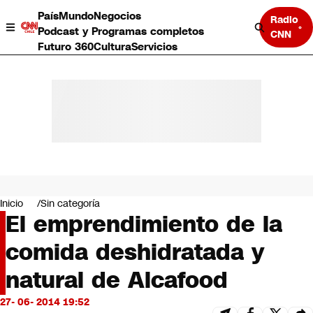
País
Mundo
Negocios
Radio
Podcast y Programas completos
CNN
Futuro 360
Cultura
Servicios
País
Mundo
Negocios
Inicio
Sin categoría
El emprendimiento de la
Deportes
Programas completos
comida deshidratada y
Cultura
Servicios
natural de Alcafood
Bits
CNN Data
27- 06- 2014 19:52
CNN tiempo