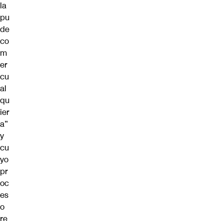
la
pu
de
co
m
er
cu
al
qu
ier
a”
y
cu
yo
pr
oc
es
o
re