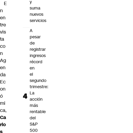
y
E
suma
n
nuevos
en
servicios
tre
A
vis
pesar
ta
de
co
registrar
n
ingresos
Ag
récord
en
en
da
el
segundo
Ec
trimestre:
on
La
ó
acción
mi
más
ca,
rentable
Ca
del
rlo
S&P
500
s