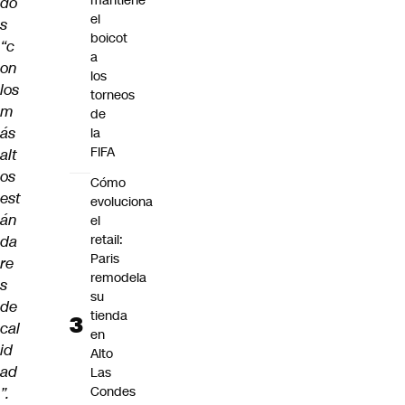
mantiene
do
el
s
boicot
“c
a
on
los
los
torneos
m
de
ás
la
FIFA
alt
os
Cómo
est
evoluciona
án
el
retail:
da
Paris
re
remodela
s
su
de
tienda
cal
en
id
Alto
ad
Las
Condes
”.