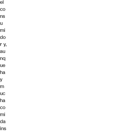
el
co
ns
u
mi
do
r y,
au
nq
ue
ha
y
m
uc
ha
co
mi
da
ins