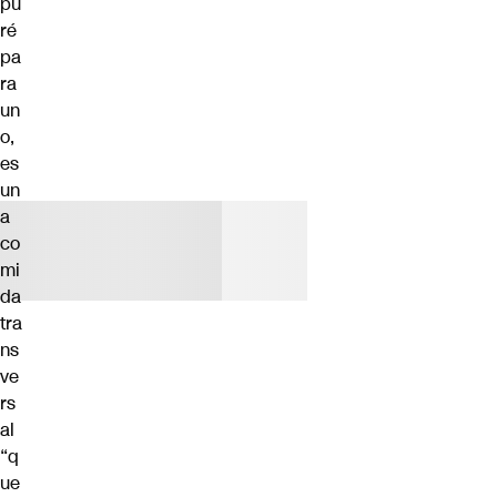
pu
ré
pa
ra
un
o,
es
un
a
co
mi
da
tra
ns
ve
rs
al
“q
ue