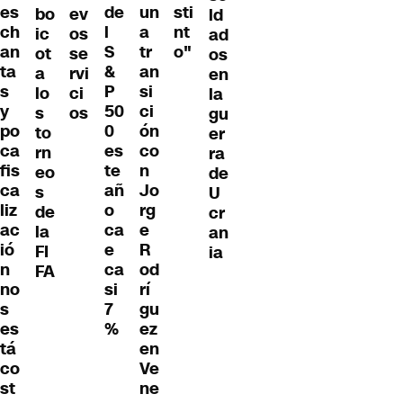
es
de
un
sti
ev
bo
ld
ch
l
a
nt
os
ic
ad
an
S
tr
o"
se
ot
os
ta
&
an
rvi
a
en
s
P
si
ci
lo
la
y
50
ci
os
s
gu
po
0
ón
to
er
ca
es
co
rn
ra
fis
te
n
eo
de
ca
añ
Jo
s
U
liz
o
rg
de
cr
ac
ca
e
la
an
ió
e
R
FI
ia
n
ca
od
FA
no
si
rí
s
7
gu
es
%
ez
tá
en
co
Ve
st
ne