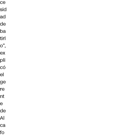
ce
sid
ad
de
ba
tirl
o”,
ex
pli
có
el
ge
re
nt
e
de
Al
ca
fo