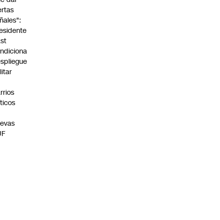
ertas
ñales":
esidente
st
ndiciona
spliegue
litar
n
rrios
íticos
evas
UF