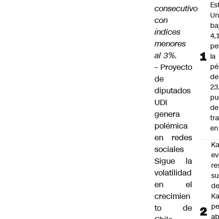
Es
consecutivo
Un
con
ba
índices
4,
menores
pe
al 3%.
la
–
Proyecto
pé
de
de
23
diputados
pu
UDI
de
genera
tr
polémica
en 
en redes
Ka
sociales
ev
Sigue la
re
volatilidad
su
en el
de
crecimien
Ka
pe
to de
ab