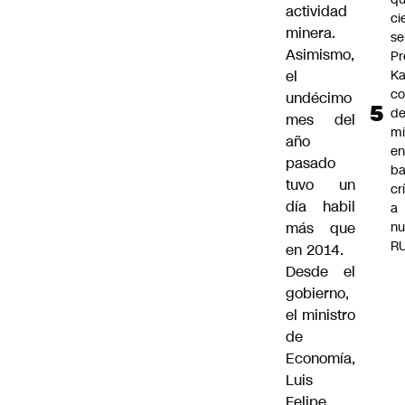
actividad
ci
minera.
se
Asimismo,
Pr
Ka
el
co
undécimo
de
mes del
mi
año
e
pasado
ba
tuvo un
cr
día habil
a
nu
más que
R
en 2014.
Desde el
gobierno,
el ministro
de
Economía,
Luis
Felipe