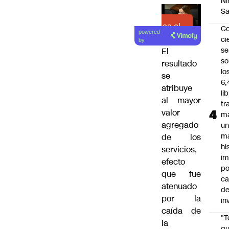
Ni
S
Lea el
C
powered
artículo
ci
by
s
El
so
resultado
lo
se
6,
atribuye
li
al mayor
tr
valor
m
agregado
u
m
de los
hi
servicios,
im
efecto
po
que fue
ca
atenuado
d
por la
in
caída de
"
la
qu