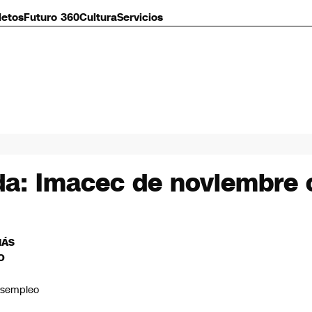
letos
Futuro 360
Cultura
Servicios
a: Imacec de noviembre 
MÁS
O
sempleo