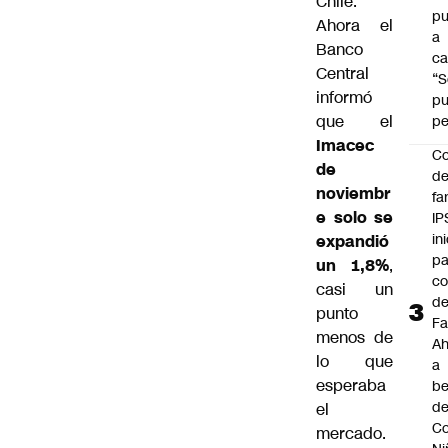
Chile.
pu
Ahora el
a
Banco
ca
Central
“S
informó
p
que el
pe
Imacec
Co
de
de
noviembr
fa
e solo se
IP
in
expandió
pa
un 1,8%
,
c
casi un
d
punto
Fa
menos de
A
lo que
a
esperaba
be
d
el
Co
mercado.