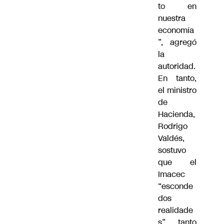
to en
nuestra
economía
”, agregó
la
autoridad.
En tanto,
el ministro
de
Hacienda,
Rodrigo
Valdés,
sostuvo
que el
Imacec
“esconde
dos
realidade
s”, tanto