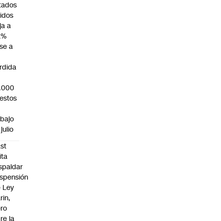
tados
idos
ja a
1%
se a
rdida
.000
estos
abajo
julio
st
ita
spaldar
spensión
 Ley
rin,
ro
re la