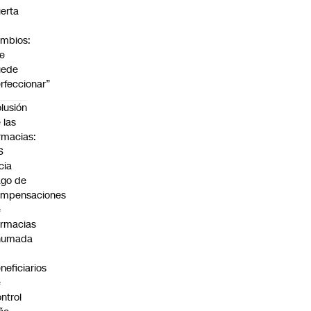
erta
mbios:
e
uede
rfeccionar”
lusión
 las
rmacias:
S
icia
go de
ompensaciones
e
rmacias
humada
neficiarios
e
ntrol