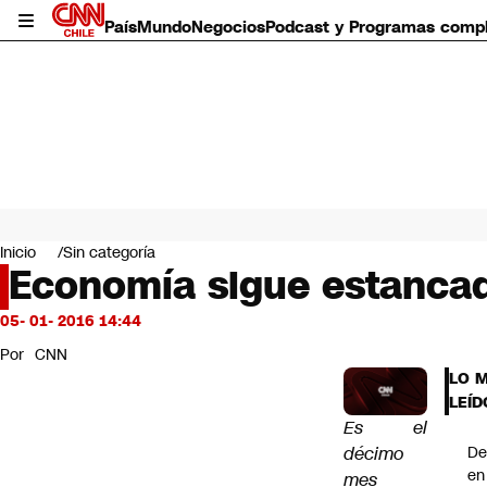
País
Mundo
Negocios
Podcast y Programas comp
País
Mundo
Inicio
Sin categoría
Negocios
Economía sigue estancad
Deportes
Programas completos
05- 01- 2016 14:44
Cultura
Por
CNN
Servicios
LO 
Bits
LEÍD
CNN Data
Es el
CNN tiempo
décimo
De
Futuro 360
en
mes
Opinión