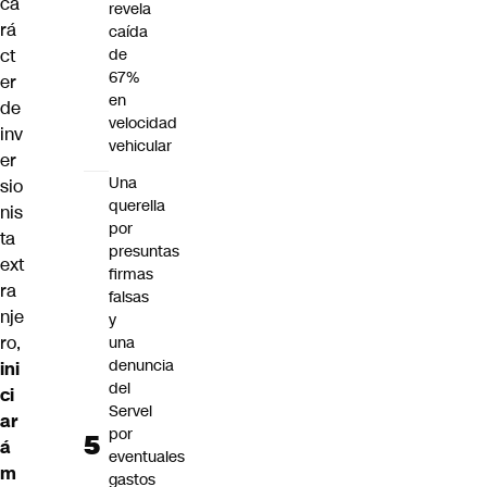
ca
revela
rá
caída
ct
de
67%
er
en
de
velocidad
inv
vehicular
er
Una
sio
querella
nis
por
ta
presuntas
ext
firmas
ra
falsas
nje
y
ro,
una
denuncia
ini
del
ci
Servel
ar
por
á
eventuales
m
gastos