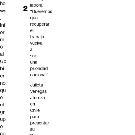
he
laboral:
ws
“Queremos
,
que
recuperar
inf
el
or
trabajo
m
vuelva
ó
a
al
ser
Go
una
bi
prioridad
nacional”
er
no
Julieta
qu
Venegas
e
aterriza
en
el
Chile
gr
para
up
presentar
o
su
co