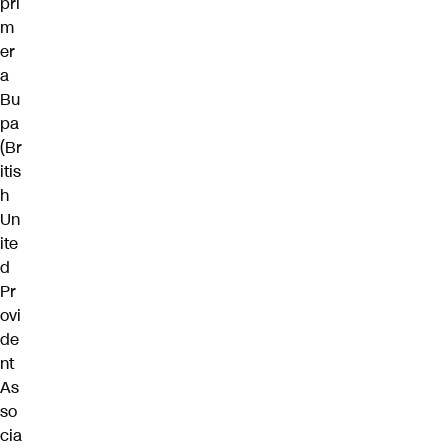
pri
m
er
a
Bu
pa
(Br
itis
h
Un
ite
d
Pr
ovi
de
nt
As
so
cia