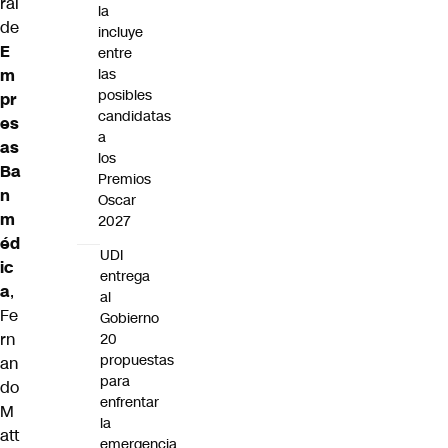
ral
la
de
incluye
E
entre
m
las
posibles
pr
candidatas
es
a
as
los
Ba
Premios
n
Oscar
m
2027
éd
UDI
ic
entrega
a
,
al
Fe
Gobierno
rn
20
propuestas
an
para
do
enfrentar
M
la
att
emergencia