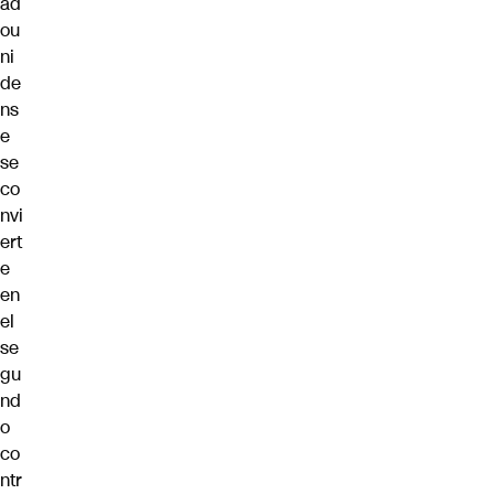
ad
ou
ni
de
ns
e
se
co
nvi
ert
e
en
el
se
gu
nd
o
co
ntr