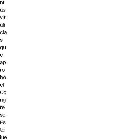
nt
as
vit
ali
cia
s
qu
e
ap
ro
bó
el
Co
ng
re
so.
Es
to
lue