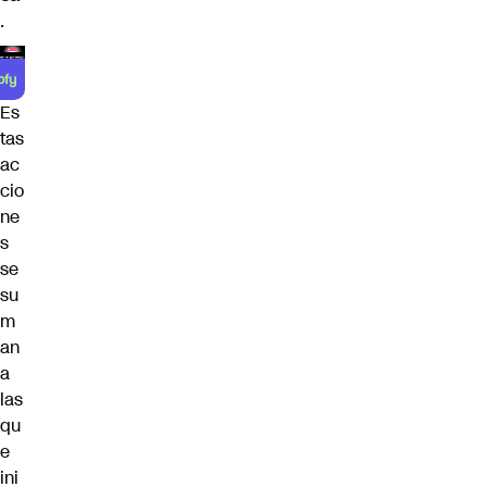
.
Es
tas
ac
cio
ne
s
se
su
m
an
a
las
qu
e
ini