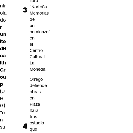
libro
ntr
“Norteña.
ola
Memorias
de
do
un
r
comienzo”
Un
en
ite
el
dH
Centro
ea
Cultural
lth
La
Moneda
Gr
ou
Orrego
p
defiende
(U
obras
H
en
Plaza
G)
Italia
“e
tras
n
estudio
su
que