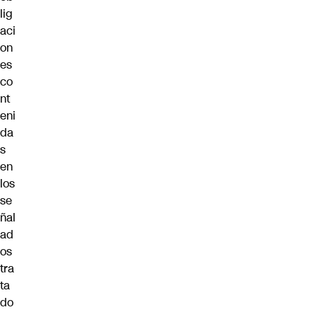
lig
aci
on
es
co
nt
eni
da
s
en
los
se
ñal
ad
os
tra
ta
do