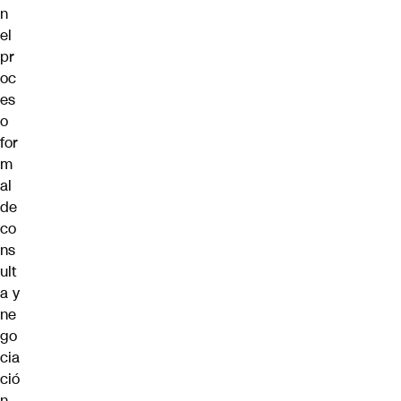
n
el
pr
oc
es
o
for
m
al
de
co
ns
ult
a y
ne
go
cia
ció
n