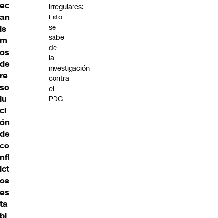
ec
irregulares:
an
Esto
se
is
sabe
m
de
os
la
de
investigación
re
contra
so
el
lu
PDG
ci
ón
de
co
nfl
ict
os
es
ta
bl