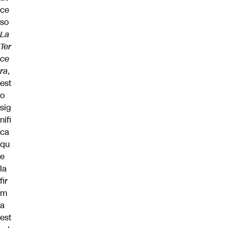
ce
so
La
Ter
ce
ra
,
est
o
sig
nifi
ca
qu
e
la
fir
m
a
est