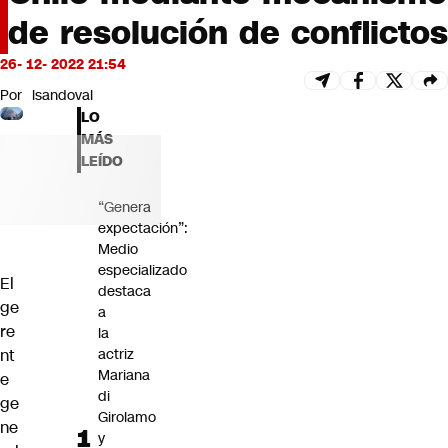
Futuro 360
de resolución de conflictos
Opinión
26- 12- 2022 21:54
Por
lsandoval
LO
MÁS
LEÍDO
“Genera
expectación”:
Medio
especializado
El
destaca
ge
a
re
la
nt
actriz
Mariana
e
di
ge
Girolamo
ne
y