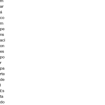
m
ar
á
co
m
pe
ns
aci
on
es
po
r
pa
rte
de
l
Es
ta
do