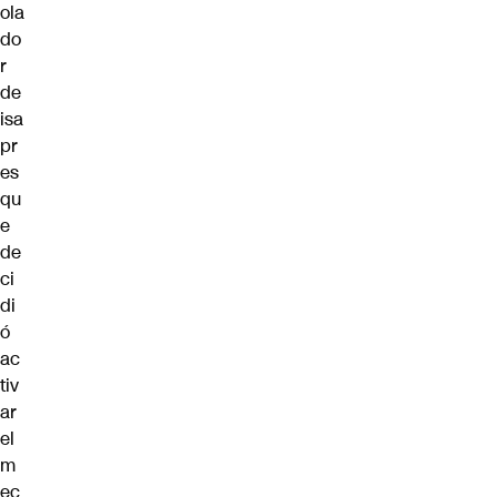
ola
do
r
de
isa
pr
es
qu
e
de
ci
di
ó
ac
tiv
ar
el
m
ec