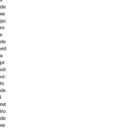
de
se
gu
ro
s
de
vid
a
pr
od
uc
to
de
l
ret
iro
de
ve