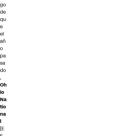
go
de
qu
e
el
añ
o
pa
sa
do
,
Oh
io
Na
tio
na
l
(E
E.