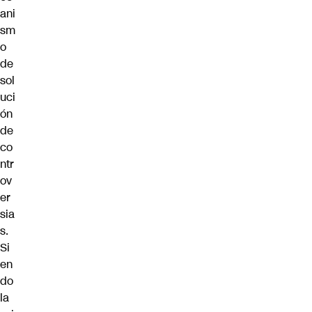
ani
sm
o
de
sol
uci
ón
de
co
ntr
ov
er
sia
s.
Si
en
do
la