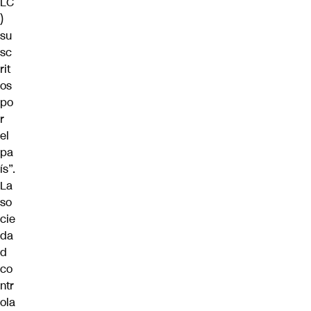
LC
)
su
sc
rit
os
po
r
el
pa
ís”.
La
so
cie
da
d
co
ntr
ola