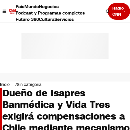
País
Mundo
Negocios
Radio
Podcast y Programas completos
CNN
Futuro 360
Cultura
Servicios
País
Mundo
Negocios
Inicio
Sin categoría
Dueño de Isapres
Deportes
Programas completos
Banmédica y Vida Tres
Cultura
Servicios
exigirá compensaciones a
Bits
CNN Data
Chile mediante mecanismo
CNN tiempo