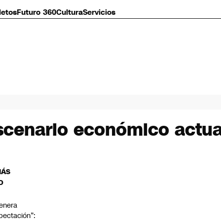
letos
Futuro 360
Cultura
Servicios
escenario económico actua
MÁS
O
enera
pectación”: