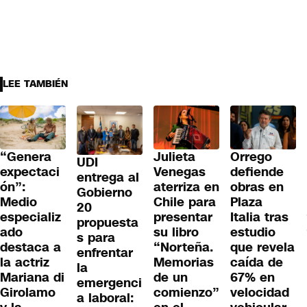
LEE TAMBIÉN
“Genera
Julieta
Orrego
UDI
expectaci
Venegas
defiende
entrega al
ón”:
aterriza en
obras en
Gobierno
Medio
Chile para
Plaza
20
especializ
presentar
Italia tras
propuesta
ado
su libro
estudio
s para
destaca a
“Norteña.
que revela
enfrentar
la actriz
Memorias
caída de
la
Mariana di
de un
67% en
emergenci
Girolamo
comienzo”
velocidad
a laboral: