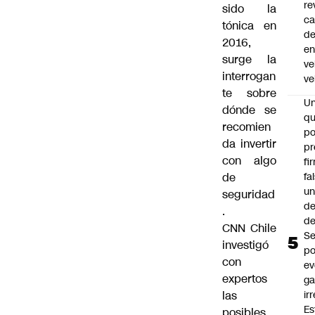
re
sido la
ca
tónica en
d
2016,
e
surge la
ve
interrogan
ve
te sobre
U
dónde se
qu
recomien
po
da invertir
pr
con algo
fi
fa
de
u
seguridad
de
.
de
CNN Chile
Se
investigó
po
con
ev
expertos
ga
ir
las
Es
posibles