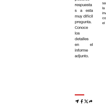
sa
respuesta
la
s a esta
in
muy difícil
co
pregunta.
el
Conoce
los
detalles
en el
informe
adjunto.