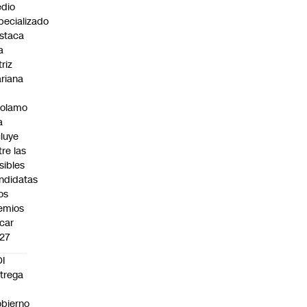
dio
pecializado
staca
a
triz
riana
rolamo
a
cluye
tre las
sibles
ndidatas
los
emios
car
27
I
trega
bierno