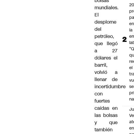
bolsas
2
mundiales.
pr
El
pa
desplome
en
del
la
petróleo,
em
la
que llegó
“
a 27
q
dólares el
re
barril,
el
volvió a
tr
llenar de
vu
incertidumbre
se
pr
con
na
fuertes
caídas en
Ju
las bolsas
V
at
y que
en
también