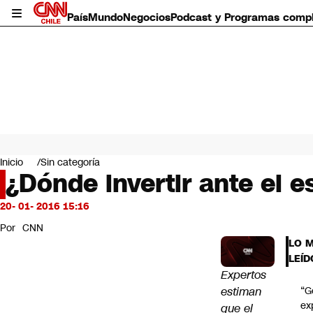
País
Mundo
Negocios
Podcast y Programas comp
País
Mundo
Inicio
Sin categoría
Negocios
¿Dónde invertir ante el 
Deportes
Programas completos
20- 01- 2016 15:16
Cultura
Por
CNN
Servicios
LO 
Bits
LEÍD
CNN Data
Expertos
CNN tiempo
estiman
“G
Futuro 360
ex
que el
Opinión