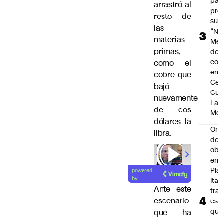
pa
arrastró al
pr
resto de
su
las
“N
materias
M
primas,
de
co
como el
en
cobre que
Ce
bajó
Cu
nuevamente
L
de dos
M
dólares la
Or
libra.
de
ob
e
Pl
powered
by
Ita
Ante este
tr
escenario
es
q
que ha