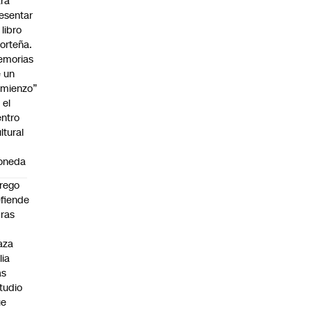
ra
esentar
 libro
orteña.
emorias
 un
mienzo”
 el
ntro
ltural
a
oneda
rego
fiende
ras
n
aza
lia
as
tudio
ue