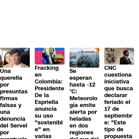
Fracking
CNC
Una
Se
en
cuestiona
querella
esperan
Colombia:
iniciativa
por
hasta -12
Presidente
que busca
presuntas
°C:
De la
declarar
firmas
Meteorolo
Espriella
feriado el
falsas y
gía emite
anuncia
17 de
una
alerta por
su uso
septiembr
denuncia
heladas
"sostenibl
e: "Este
del Servel
en dos
e" en
tipo de
por
regiones
varias
propuesta