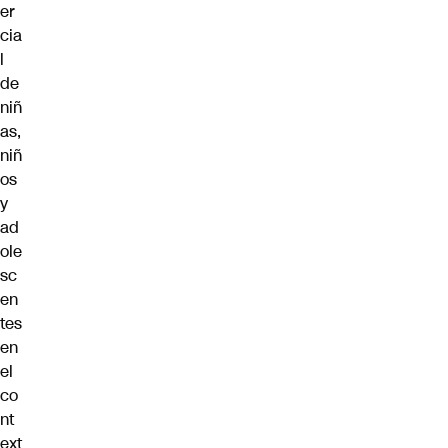
er
cia
l
de
niñ
as,
niñ
os
y
ad
ole
sc
en
tes
en
el
co
nt
ext