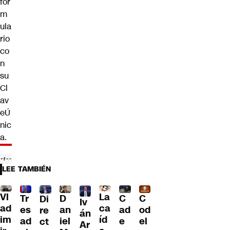
for
m
ula
rio
co
n
su
Cl
av
eÚ
nic
a.
LEE TAMBIÉN
Vl
La
Tr
D
C
C
Di
Iv
ad
ca
es
an
ad
od
re
án
im
íd
ad
iel
e
el
ct
Ar