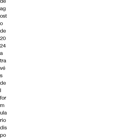
de
ag
ost
o
de
20
24
a
tra
vé
s
de
l
for
m
ula
rio
dis
po