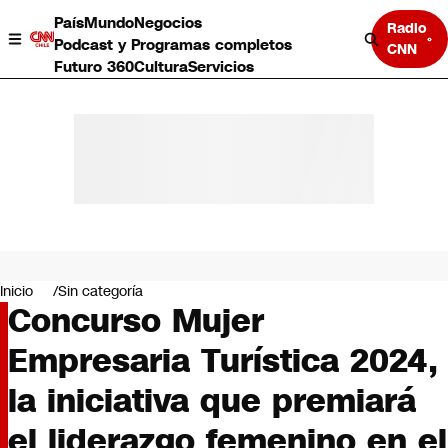
País
Mundo
Negocios
Radio
Podcast y Programas completos
CNN
Futuro 360
Cultura
Servicios
País
Mundo
Negocios
Inicio
Sin categoría
Concurso Mujer
Deportes
Programas completos
Empresaria Turística 2024,
Cultura
Servicios
la iniciativa que premiará
Bits
CNN Data
el liderazgo femenino en el
CNN tiempo