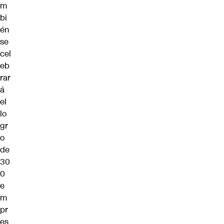
m
bi
én
se
cel
eb
rar
á
el
lo
gr
o
de
30
0
e
m
pr
es