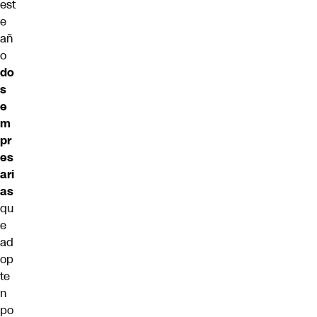
est
e
añ
o
do
s
e
m
pr
es
ari
as
qu
e
ad
op
te
n
po