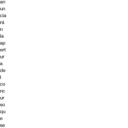
an
un
cia
rá
n
la
ap
ert
ur
a
de
l
co
nc
ur
so
qu
e
se