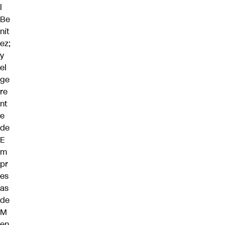
l
Be
nít
ez;
y
el
ge
re
nt
e
de
E
m
pr
es
as
de
M
en