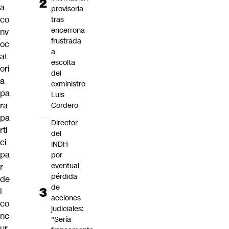
a
provisoria
co
tras
encerrona
nv
frustrada
oc
a
at
escolta
ori
del
a
exministro
pa
Luis
ra
Cordero
pa
Director
rti
del
ci
INDH
pa
por
eventual
r
pérdida
de
de
l
acciones
co
judiciales:
nc
"Sería
ur