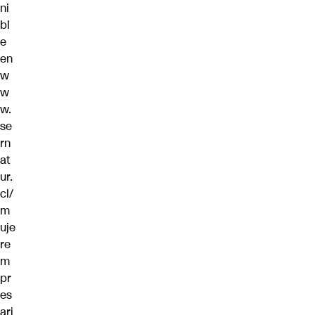
ni
bl
e
en
w
w
w.
se
rn
at
ur.
cl/
m
uje
re
m
pr
es
ari