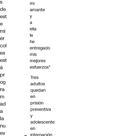
s
mi
de
amante
est
y
a
e
ella
mi
le
ér
he
col
entregado
es
mis
est
mejores
á
esfuerzos"
pr
Tres
og
adultos
ra
quedan
m
en
prisión
ad
preventiva
a
y
la
adolescente
nu
en
ev
internación