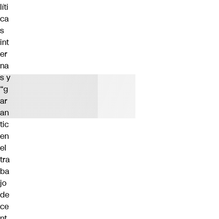
líti
ca
s
int
er
na
s y
“g
ar
an
tic
en
el
tra
ba
jo
de
ce
nt