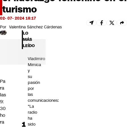
Futuro 360
turismo
Opinión
02- 07- 2024 18:17
Por
Valentina Sánchez Cárdenas
LO
MÁS
LEÍDO
Vladimiro
Mimica
y
su
Pa
pasión
ra
por
las
las
comunicaciones:
9:
"La
30
radio
ho
ha
ra
sido