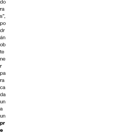
do
ra
s”,
po
dr
án
ob
te
ne
r
pa
ra
ca
da
un
a
un
pr
e