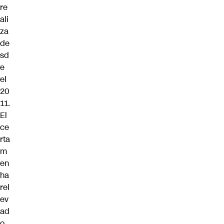
re
ali
za
de
sd
e
el
20
11.
El
ce
rta
m
en
ha
rel
ev
ad
o