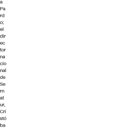
a
Pa
rd
o;
el
dir
ec
tor
na
cio
nal
de
Se
rn
at
ur,
Cri
stó
ba