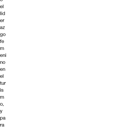
el
lid
er
az
go
fe
m
eni
no
en
el
tur
is
m
o,
y
pa
ra