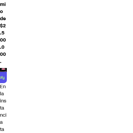
mi
o
de
$2
.5
00
.0
00
.
En
la
ins
ta
nci
a
ta