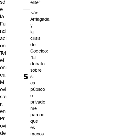
sd
élite”
e
Iván
la
Arriagada
Fu
y
nd
la
aci
crisis
de
ón
Codelco:
Tel
"El
ef
debate
óni
sobre
ca
si
M
es
ovi
público
o
sta
privado
r,
me
en
parece
Pr
que
ovi
es
de
menos