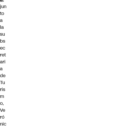
jun
to
a
la
su
bs
ec
ret
ari
a
de
Tu
ris
m
o,
Ve
ró
nic