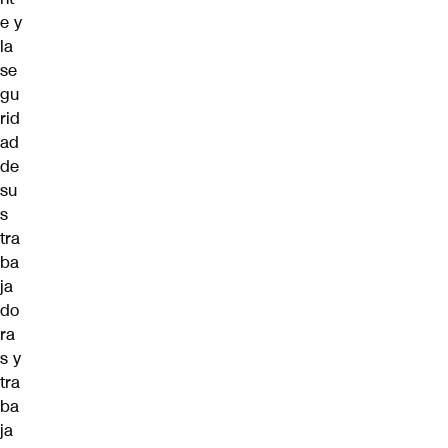
e y
la
se
gu
rid
ad
de
su
s
tra
ba
ja
do
ra
s y
tra
ba
ja