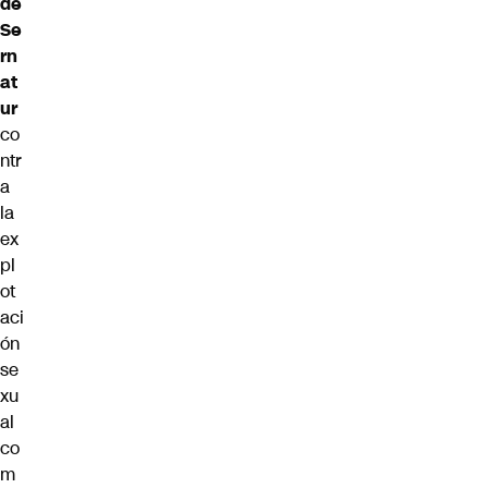
de
Se
rn
at
ur
co
ntr
a
la
ex
pl
ot
aci
ón
se
xu
al
co
m