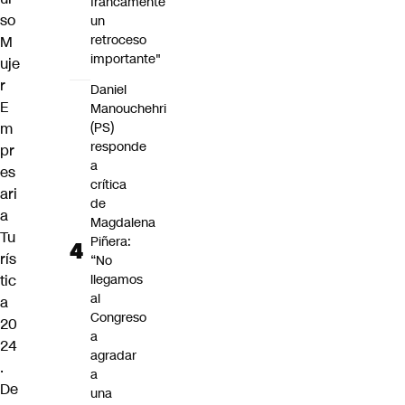
francamente
so
un
retroceso
M
importante"
uje
r
Daniel
E
Manouchehri
m
(PS)
responde
pr
a
es
crítica
ari
de
a
Magdalena
Tu
Piñera:
rís
“No
tic
llegamos
al
a
Congreso
20
a
24
agradar
.
a
De
una