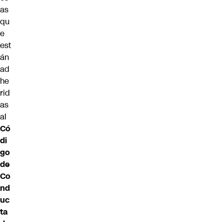
as
qu
e
est
án
ad
he
rid
as
al
Có
di
go
de
Co
nd
uc
ta