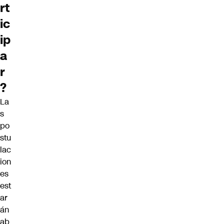
rt
ic
ip
a
r
?
La
s
po
stu
lac
ion
es
est
ar
án
ab