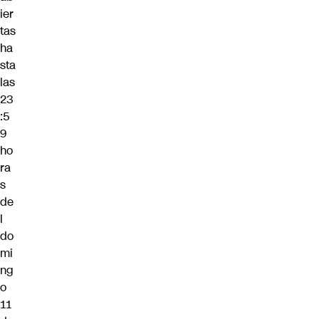
ier
tas
ha
sta
las
23
:5
9
ho
ra
s
de
l
do
mi
ng
o
11