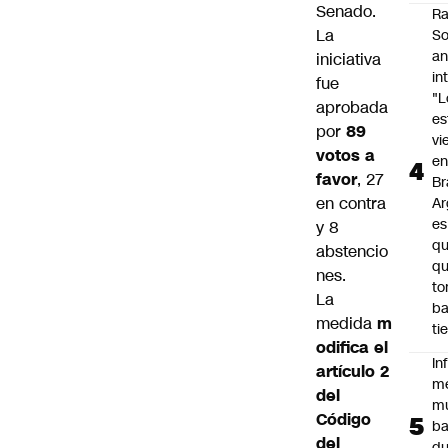
Senado.
Ra
La
So
an
iniciativa
in
fue
"L
aprobada
e
por
89
vi
votos a
en
favor
, 27
Br
en contra
Ar
es
y 8
qu
abstencio
q
nes.
t
La
ba
medida
m
ti
odifica el
In
artículo 2
m
del
m
Código
ba
del
du