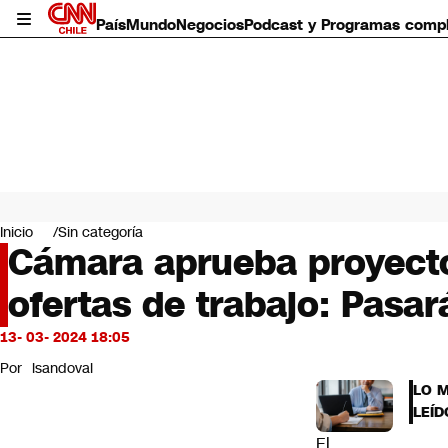
País
Mundo
Negocios
Podcast y Programas comp
País
Mundo
Inicio
Sin categoría
Negocios
Cámara aprueba proyecto
Deportes
ofertas de trabajo: Pasa
Programas completos
Cultura
Servicios
13- 03- 2024 18:05
Bits
Por
lsandoval
CNN Data
LO 
CNN tiempo
LEÍD
Futuro 360
El
Opinión