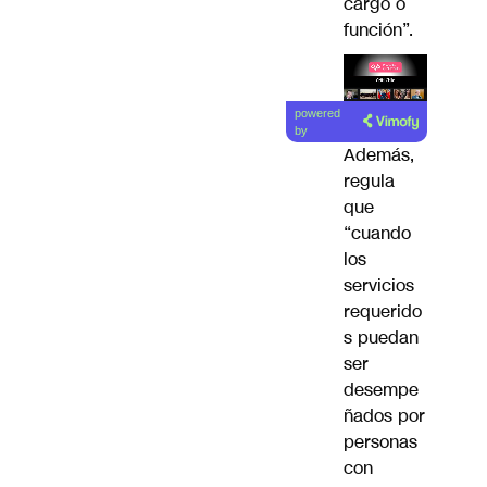
cargo o
función”.
Lea el
powered
artículo
by
Además,
regula
que
“cuando
los
servicios
requerido
s puedan
ser
desempe
ñados por
personas
con