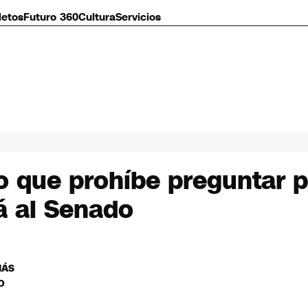
letos
Futuro 360
Cultura
Servicios
 que prohíbe preguntar p
rá al Senado
MÁS
O