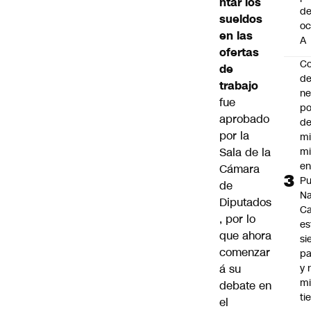
ntar los
d
sueldos
oc
en las
A
ofertas
Co
de
de
trabajo
ne
fue
po
aprobado
de
por la
mi
Sala de la
mi
e
Cámara
Pu
de
Na
Diputados
C
, por lo
es
que ahora
si
comenzar
p
á su
y 
m
debate en
ti
el