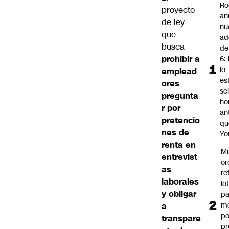
Ro
proyecto
an
de ley
nu
que
ad
busca
de
prohibir a
6: 
lo
emplead
es
ores
se
pregunta
ho
r por
an
pretencio
qu
nes de
Yo
renta en
Mi
entrevist
or
as
re
laborales
lo
y obligar
p
m
a
po
transpare
pr