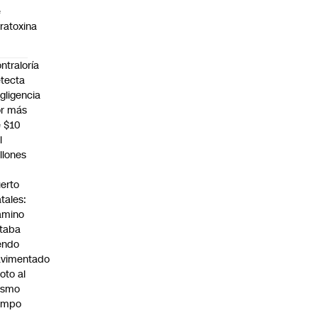
e
ratoxina
ntraloría
tecta
gligencia
r más
 $10
l
llones
n
erto
tales:
amino
taba
endo
avimentado
roto al
ismo
empo