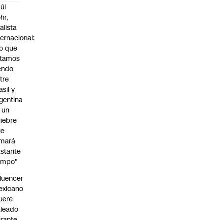
úl
hr,
alista
ternacional:
o que
stamos
endo
tre
asil y
gentina
 un
iebre
ue
omará
stante
empo"
fluencer
exicano
uere
leado
rante