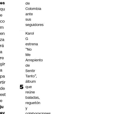
es
de
qu
Colombia
ante
e
sus
co
seguidores
m
en
Karol
G
za
estrena
rá
“No
a
Me
re
Arrepiento
gir
de
a
Sentir
pa
Tanto”,
álbum
rtir
que
de
reúne
est
baladas,
e
reguetón
ju
y
ev
colaboraciones