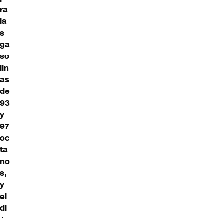
ra
la
s
ga
so
lin
as
de
93
y
97
oc
ta
no
s,
y
el
di