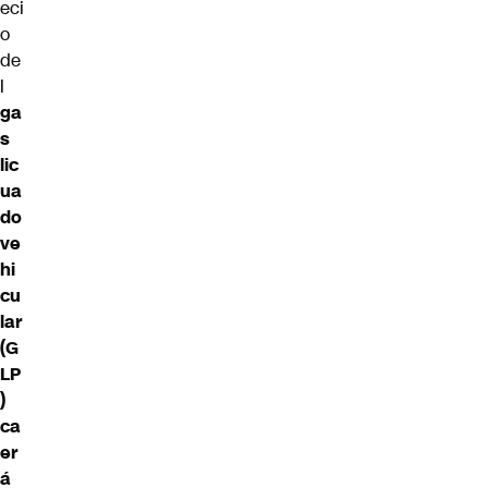
eci
o
de
l
ga
s
lic
ua
do
ve
hi
cu
lar
(G
LP
)
ca
er
á