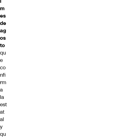
l
m
es
de
ag
os
to
qu
e
co
nfi
rm
a
la
est
at
al
y
qu