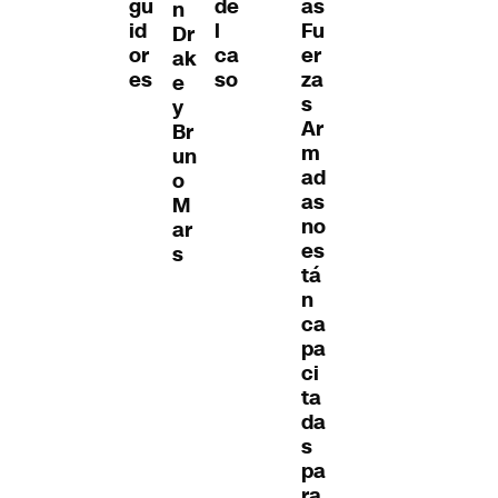
gu
de
as
n
id
l
Fu
Dr
or
ca
er
ak
es
so
za
e
s
y
Ar
Br
m
un
ad
o
as
M
no
ar
es
s
tá
n
ca
pa
ci
ta
da
s
pa
ra