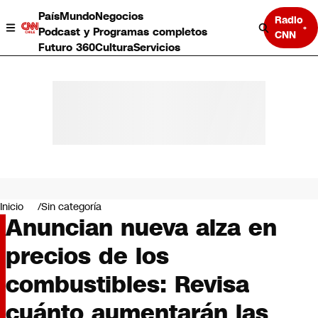
País
Mundo
Negocios
Radio
Podcast y Programas completos
CNN
Futuro 360
Cultura
Servicios
País
Mundo
Negocios
Inicio
Sin categoría
Anuncian nueva alza en
Deportes
Programas completos
precios de los
Cultura
Servicios
combustibles: Revisa
Bits
CNN Data
cuánto aumentarán las
CNN tiempo