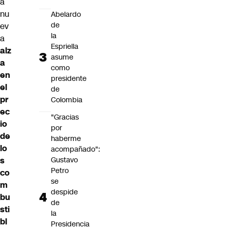
a
nu
Abelardo
de
ev
la
a
Espriella
alz
asume
a
como
en
presidente
el
de
pr
Colombia
ec
"Gracias
io
por
de
haberme
lo
acompañado":
s
Gustavo
Petro
co
se
m
despide
bu
de
sti
la
bl
Presidencia