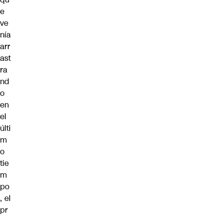
e
ve
nía
arr
ast
ra
nd
o
en
el
últi
m
o
tie
m
po
, el
pr