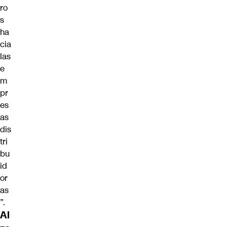
ro
s
ha
cia
las
e
m
pr
es
as
dis
tri
bu
id
or
as
”.
Al