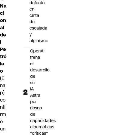
defecto
Na
en
ci
cinta
on
de
al
escalada
de
y
alpinismo
l
Pe
OpenAI
tró
frena
le
el
desarrollo
o
de
(E
su
na
IA
p)
Astra
co
por
nfi
riesgo
rm
de
capacidades
ó
cibernéticas
un
"críticas"