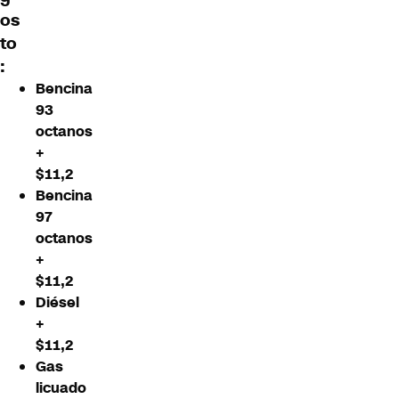
os
to
:
Bencina
93
octanos
+
$11,2
Bencina
97
octanos
+
$11,2
Diésel
+
$11,2
Gas
licuado