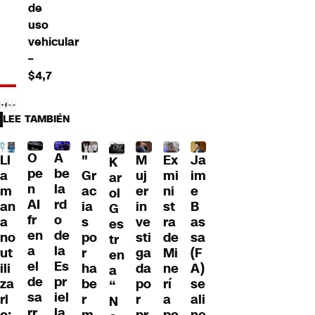
de
uso
vehicular
–
$4,7
LEE TAMBIÉN
A
O
Ll
"
M
Ex
Ja
K
be
pe
a
Gr
uj
mi
im
ar
la
n
m
ac
er
ni
e
ol
rd
AI
an
ia
in
st
B
G
o
fr
a
s
ve
ra
as
es
de
en
no
po
sti
de
sa
tr
la
a
ut
r
ga
Mi
(F
en
Es
el
ili
ha
da
ne
A)
a
pr
de
za
be
po
rí
se
“
iel
sa
rl
r
r
a
ali
N
la
rr
o:
m
pr
po
ne