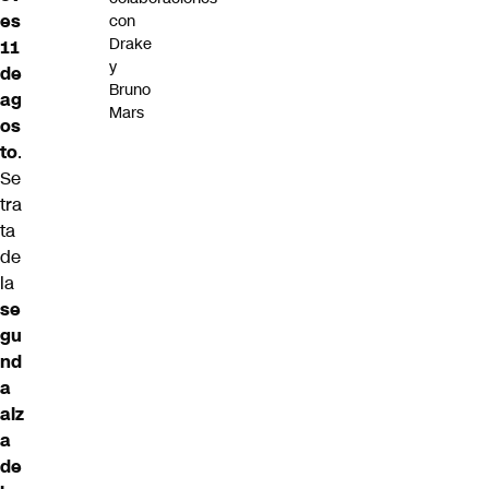
es
con
Drake
11
y
de
Bruno
ag
Mars
os
to
.
Se
tra
ta
de
la
se
gu
nd
a
alz
a
de