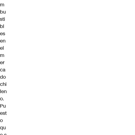
m
bu
sti
bl
es
en
el
m
er
ca
do
chi
len
o.
Pu
est
o
qu
e s