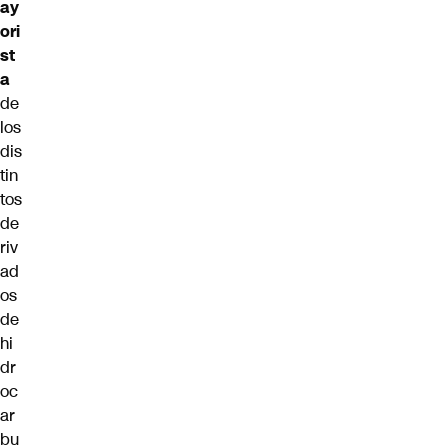
ay
ori
st
a
de
los
dis
tin
tos
de
riv
ad
os
de
hi
dr
oc
ar
bu