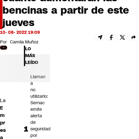
Futuro 360
bencinas a partir de este
Opinión
jueves
10- 08- 2022 19:09
Por
Camila Muñoz
LO
MÁS
LEÍDO
Llaman
a
no
utilizarlo:
La
Sernac
E
emite
m
alerta
pr
de
seguridad
es
por
a