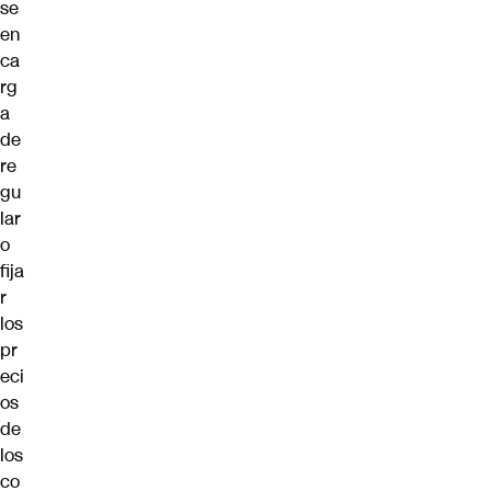
se
en
ca
rg
a
de
re
gu
lar
o
fija
r
los
pr
eci
os
de
los
co