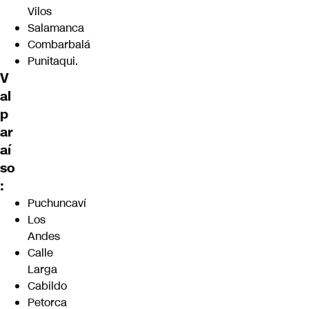
Vilos
Salamanca
Combarbalá
Punitaqui.
V
al
p
ar
aí
so
:
Puchuncaví
Los
Andes
Calle
Larga
Cabildo
Petorca