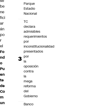
se
Parque
be
Estadio
ne
Nacional
fici
TC
ar
declara
án
admisibles
po
requerimientos
r
por
el
inconstitucionalidad
Fo
presentados
por
nd
la
o
oposición
Pu
contra
en
la
te
mega
de
reforma
Co
del
Gobierno
m
un
Banco