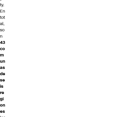
ty.
En
tot
al,
so
n
43
co
m
un
as
de
se
is
re
gi
on
es