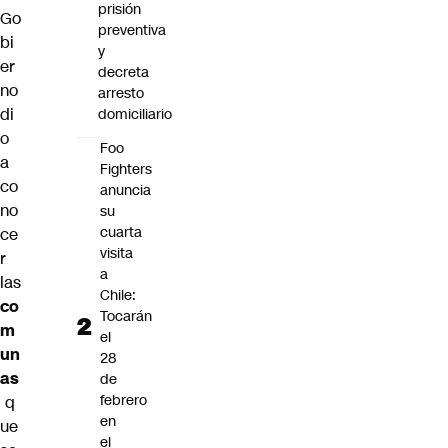
prisión
Go
preventiva
bi
y
er
decreta
no
arresto
di
domiciliario
o
Foo
a
Fighters
co
anuncia
no
su
cuarta
ce
visita
r
a
las
Chile:
co
Tocarán
m
el
un
28
as
de
febrero
q
en
ue
el