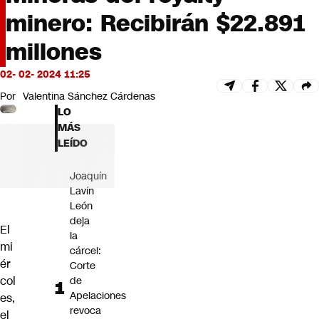
Futuro 360
minero: Recibirán $22.891
Opinión
millones
02- 02- 2024 11:25
Por
Valentina Sánchez Cárdenas
LO
MÁS
LEÍDO
Joaquín
Lavín
León
deja
El
la
mi
cárcel:
ér
Corte
col
de
Apelaciones
es,
revoca
el