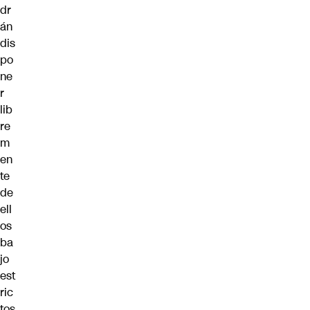
dr
án
dis
po
ne
r
lib
re
m
en
te
de
ell
os
ba
jo
est
ric
tos