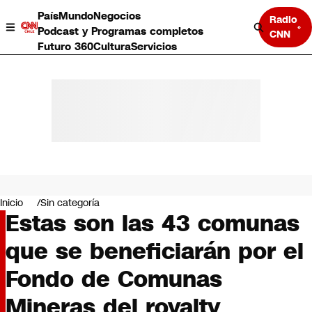
País
Mundo
Negocios
Radio
Podcast y Programas completos
CNN
Futuro 360
Cultura
Servicios
País
Mundo
Negocios
Inicio
Sin categoría
Estas son las 43 comunas
Deportes
Programas completos
que se beneficiarán por el
Cultura
Servicios
Fondo de Comunas
Bits
CNN Data
Mineras del royalty
CNN tiempo