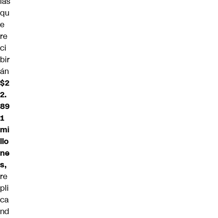
las
qu
e
re
ci
bir
án
$2
2.
89
1
mi
llo
ne
s,
re
pli
ca
nd