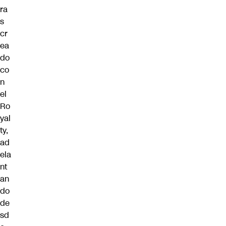
ra
s
cr
ea
do
co
n
el
Ro
yal
ty,
ad
ela
nt
an
do
de
sd