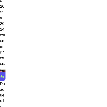
e
20
25
a
20
24
est
os
in
gr
es
os.
De
ac
ue
rd
o