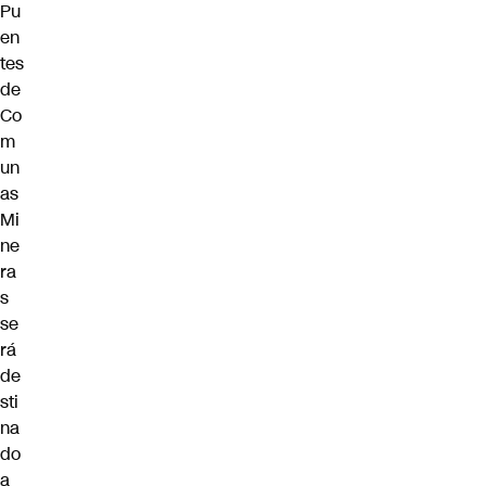
Pu
en
tes
de
Co
m
un
as
Mi
ne
ra
s
se
rá
de
sti
na
do
a