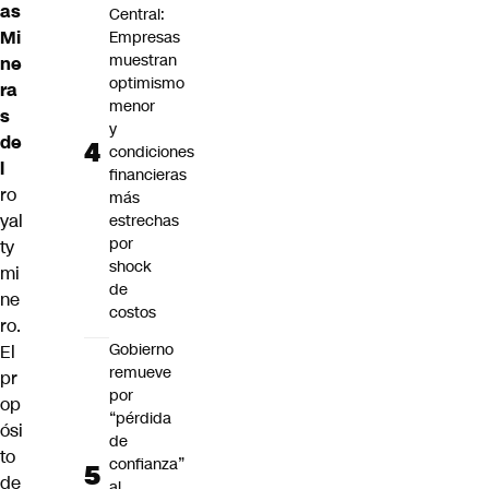
as
Central:
Mi
Empresas
muestran
ne
optimismo
ra
menor
s
y
de
condiciones
l
financieras
ro
más
yal
estrechas
por
ty
shock
mi
de
ne
costos
ro
.
Gobierno
El
remueve
pr
por
op
“pérdida
ósi
de
to
confianza”
de
al