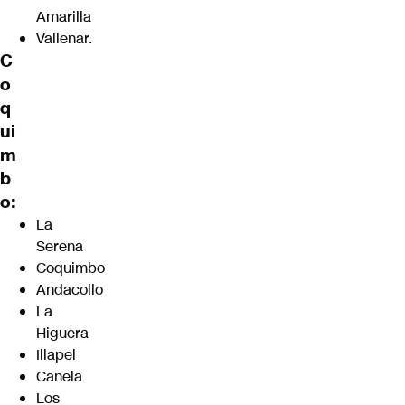
Amarilla
Vallenar.
C
o
q
ui
m
b
o:
La
Serena
Coquimbo
Andacollo
La
Higuera
Illapel
Canela
Los