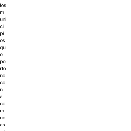
los
m
uni
ci
pi
os
qu
e
pe
rte
ne
ce
n
a
co
m
un
as