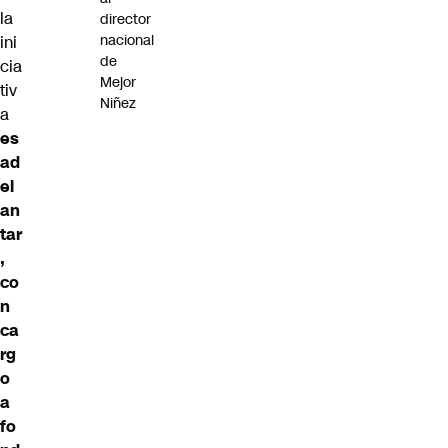
la
director
nacional
ini
de
cia
Mejor
tiv
Niñez
a
es
ad
el
an
tar
,
co
n
ca
rg
o
a
fo