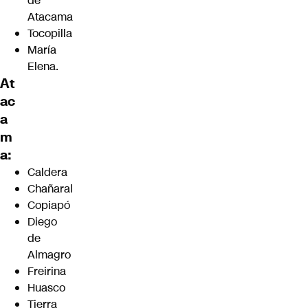
de
Atacama
Tocopilla
María
Elena.
At
ac
a
m
a:
Caldera
Chañaral
Copiapó
Diego
de
Almagro
Freirina
Huasco
Tierra