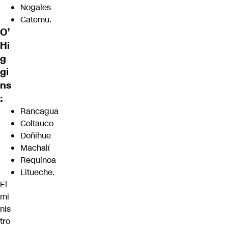
Nogales
Catemu.
O’
Hi
g
gi
ns
:
Rancagua
Coltauco
Doñihue
Machalí
Requínoa
Litueche.
El
mi
nis
tro