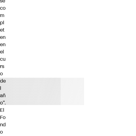
se
co
m
pl
et
en
en
el
cu
rs
o
de
l
añ
o”.
El
Fo
nd
o