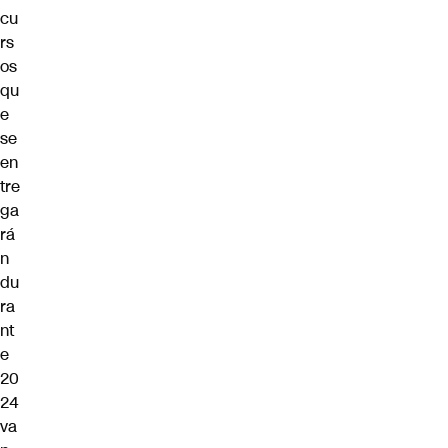
cu
rs
os
qu
e
se
en
tre
ga
rá
n
du
ra
nt
e
20
24
va