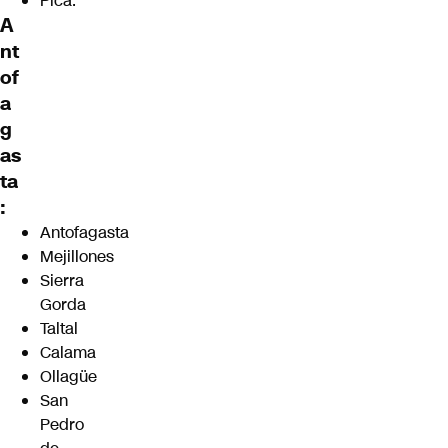
Pica.
A
nt
of
a
g
as
ta
:
Antofagasta
Mejillones
Sierra
Gorda
Taltal
Calama
Ollagüe
San
Pedro