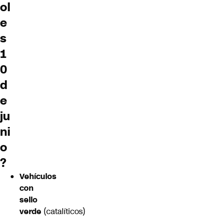
ol
e
s
1
0
d
e
ju
ni
o
?
Vehículos
con
sello
verde
(catalíticos)