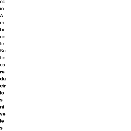
ed
io
A
m
bi
en
te.
Su
fin
es
re
du
cir
lo
s
ni
ve
le
s