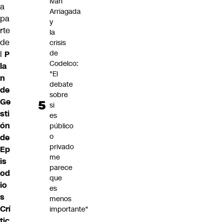
Iván
a
Arriagada
pa
y
rte
la
de
crisis
de
l
P
Codelco:
la
"El
n
debate
de
sobre
Ge
si
sti
es
ón
público
o
de
privado
Ep
me
is
parece
od
que
io
es
s
menos
Crí
importante"
tic