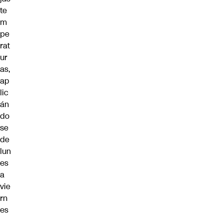
te
m
pe
rat
ur
as,
ap
lic
án
do
se
de
lun
es
a
vie
rn
es