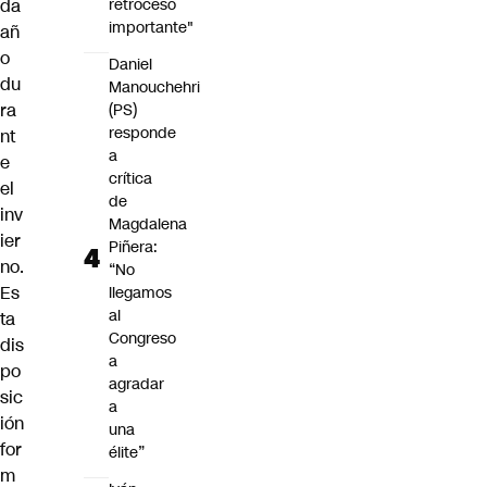
retroceso
da
importante"
añ
o
Daniel
du
Manouchehri
ra
(PS)
responde
nt
a
e
crítica
el
de
inv
Magdalena
ier
Piñera:
no.
“No
Es
llegamos
al
ta
Congreso
dis
a
po
agradar
sic
a
ión
una
for
élite”
m