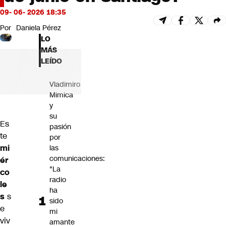
Futuro 360
09- 06- 2026 18:35
Opinión
Por
Daniela Pérez
LO
MÁS
LEÍDO
Vladimiro
Mimica
y
su
Es
pasión
te
por
mi
las
comunicaciones:
ér
"La
co
radio
le
ha
s
s
sido
e
mi
viv
amante