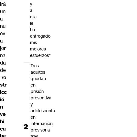
irá
y
a
un
ella
a
le
nu
he
ev
entregado
a
mis
jor
mejores
na
esfuerzos"
da
Tres
de
adultos
re
quedan
str
en
prisión
icc
preventiva
ió
y
n
adolescente
ve
en
hi
internación
cu
provisoria
lar
tras