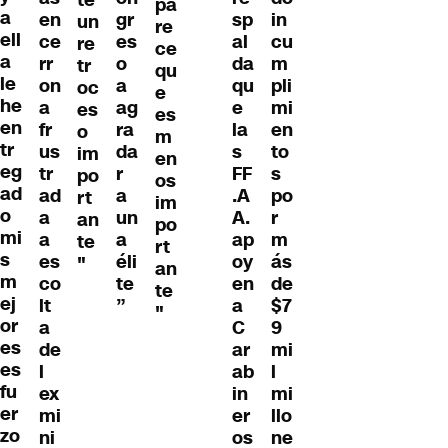
pa
a
en
gr
sp
in
un
re
ell
ce
es
al
cu
re
ce
a
rr
o
da
m
tr
qu
le
on
a
qu
pli
oc
e
he
a
ag
e
mi
es
es
en
fr
ra
la
en
o
m
tr
us
da
s
to
im
en
eg
tr
r
FF
s
po
os
ad
ad
a
.A
po
rt
im
o
a
un
A.
r
an
po
mi
a
a
ap
m
te
rt
s
es
éli
oy
ás
"
an
m
co
te
en
de
te
ej
lt
”
a
$7
"
or
a
C
9
es
de
ar
mi
es
l
ab
l
fu
ex
in
mi
er
mi
er
llo
zo
ni
os
ne