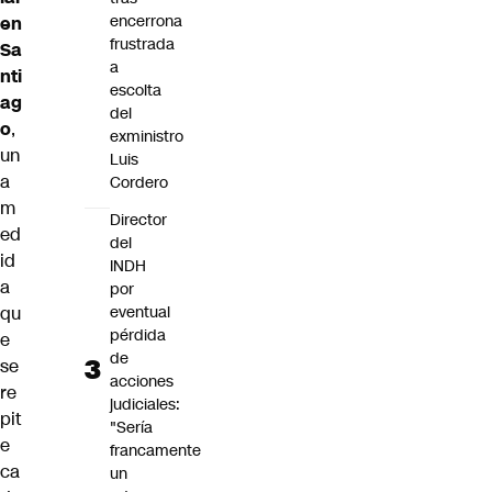
encerrona
en
frustrada
Sa
a
nti
escolta
ag
del
o
,
exministro
un
Luis
a
Cordero
m
Director
ed
del
id
INDH
a
por
eventual
qu
pérdida
e
de
se
acciones
re
judiciales:
pit
"Sería
e
francamente
ca
un