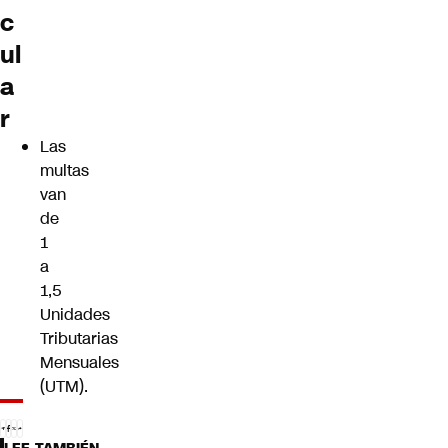
c
ul
a
r
Las
multas
van
de
1
a
1,5
Unidades
Tributarias
Mensuales
(UTM).