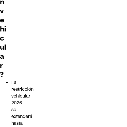
n
v
e
hi
c
ul
a
r
?
La
restricción
vehicular
2026
se
extenderá
hasta