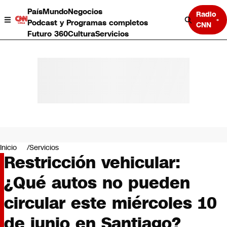
País
Mundo
Negocios
Radio
Podcast y Programas completos
CNN
Futuro 360
Cultura
Servicios
País
Mundo
Negocios
Inicio
Servicios
Restricción vehicular:
Deportes
Programas completos
¿Qué autos no pueden
Cultura
Servicios
circular este miércoles 10
Bits
CNN Data
de junio en Santiago?
CNN tiempo