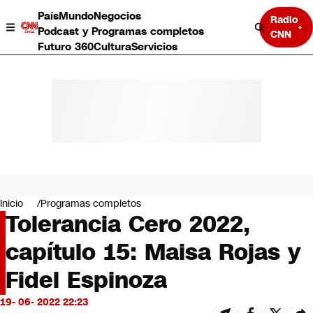
País
Mundo
Negocios
Radio
Podcast y Programas completos
CNN
Futuro 360
Cultura
Servicios
País
Mundo
Negocios
Inicio
Programas completos
Tolerancia Cero 2022,
Deportes
Programas completos
capítulo 15: Maisa Rojas y
Cultura
Servicios
Fidel Espinoza
Bits
CNN Data
19- 06- 2022 22:23
CNN tiempo