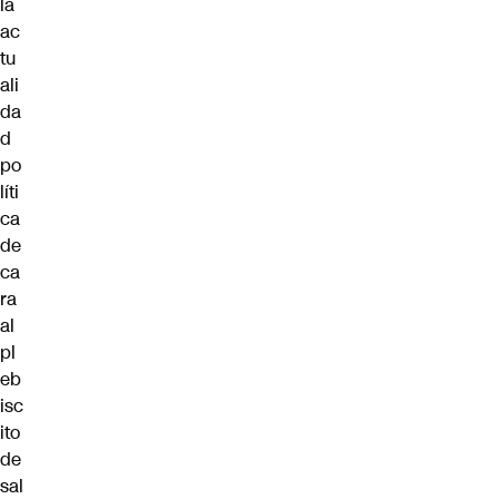
la
ac
tu
ali
da
d
po
líti
ca
de
ca
ra
al
pl
eb
isc
ito
de
sal