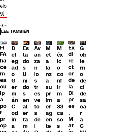
elo
g]
LEE TAMBIÉN
FI
Ex
G
D
Es
Av
M
M
FA
di
ob
el
ta
an
et
éx
ha
re
ie
eg
do
za
a
ic
ce
ct
rn
ad
s
n
la
o
m
or
o
o
U
lo
nz
co
ea
de
de
G
ni
s
a
nf
cu
la
ci
er
do
tr
su
ir
lp
Di
de
m
s
es
pr
m
a
pr
sa
án
en
ve
im
a
po
es
ca
C
al
to
er
33
r
,
r
od
er
s
ag
ca
pr
M
a
in
ta
de
en
so
op
at
C
a
m
l
te
s
ue
ía