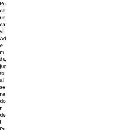
Pu
ch
un
ca
ví.
Ad
e
m
ás,
jun
to
al
se
na
do
r
de
l
Pa