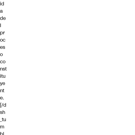
id
a
de
l
pr
oc
es
o
co
nst
itu
ye
nt
e.
[/d
sh
_tu
m
bl