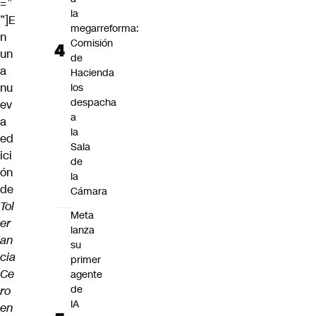
=”
la
”]E
megarreforma:
n
Comisión
un
de
a
Hacienda
nu
los
despacha
ev
a
a
la
ed
Sala
ici
de
ón
la
de
Cámara
Tol
Meta
er
lanza
an
su
cia
primer
Ce
agente
de
ro
IA
en