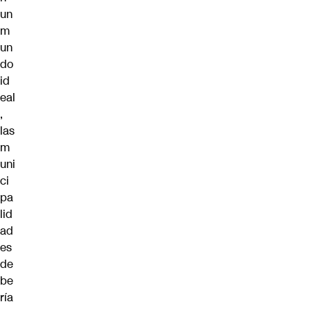
un
m
un
do
id
eal
,
las
m
uni
ci
pa
lid
ad
es
de
be
ría