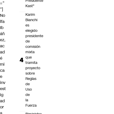
Presidente
=”
Kast"
”]
Karim
No
Bianchi
lfa
es
Ib
elegido
áñ
presidente
ez,
de
ac
comisión
ad
mixta
que
é
tramita
mi
proyecto
ca
sobre
e
Reglas
inv
de
est
Uso
ig
de
la
ad
Fuerza
or
a