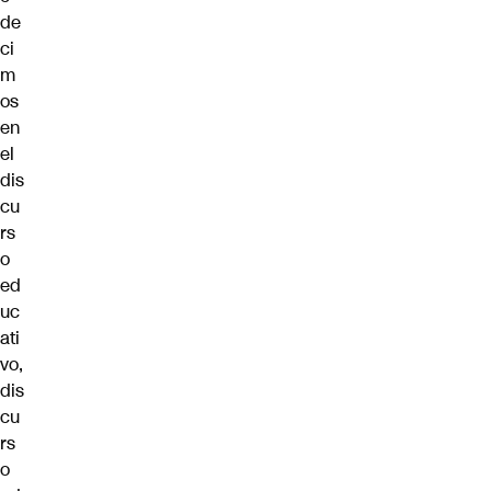
de
ci
m
os
en
el
dis
cu
rs
o
ed
uc
ati
vo,
dis
cu
rs
o