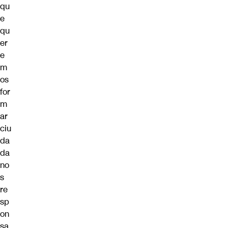
qu
e
qu
er
e
m
os
for
m
ar
ciu
da
da
no
s
re
sp
on
sa