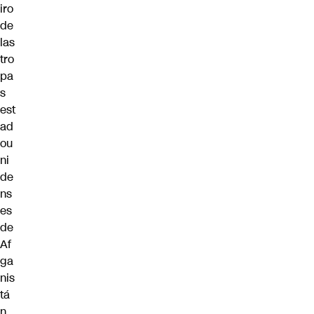
iro
de
las
tro
pa
s
est
ad
ou
ni
de
ns
es
de
Af
ga
nis
tá
n.