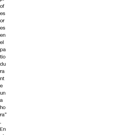
of
es
or
es
en
el
pa
tio
du
ra
nt
e
un
a
ho
ra”
.
En