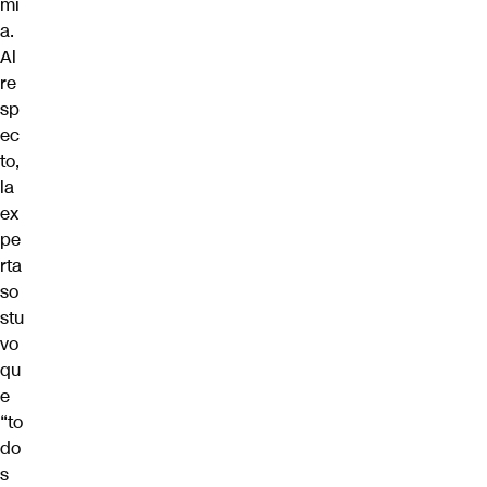
mi
a.
Al
re
sp
ec
to,
la
ex
pe
rta
so
stu
vo
qu
e
“to
do
s