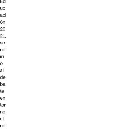
Ed
uc
aci
ón
20
21,
se
ref
iri
ó
al
de
ba
te
en
tor
no
al
ret