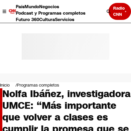
País
Mundo
Negocios
Radio
Podcast y Programas completos
CNN
Futuro 360
Cultura
Servicios
País
Mundo
Negocios
Inicio
Programas completos
Nolfa Ibáñez, investigadora
Deportes
Programas completos
UMCE: “Más importante
Cultura
Servicios
que volver a clases es
Bits
CNN Data
cumplir la promesa que se
CNN tiempo