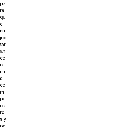
pa
ra
qu
e
se
jun
tar
an
co
n
su
s
co
m
pa
ñe
ro
s y
pr