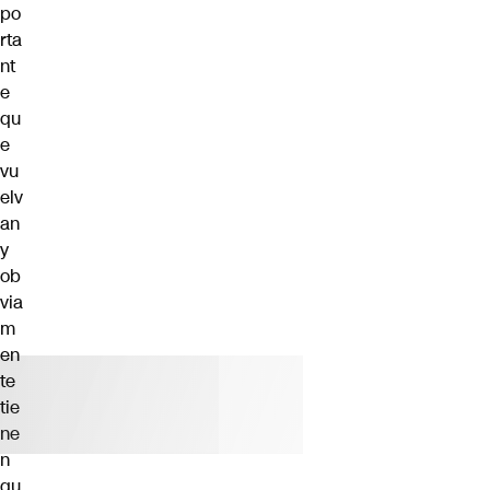
po
rta
nt
e
qu
e
vu
elv
an
y
ob
via
m
en
te
tie
ne
n
qu