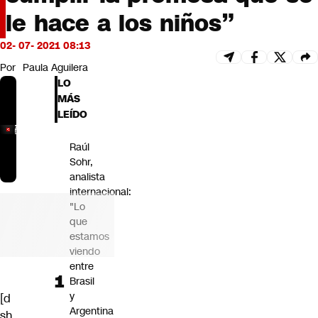
Futuro 360
le hace a los niños”
Opinión
02- 07- 2021 08:13
Por
Paula Aguilera
LO
MÁS
LEÍDO
Raúl
Sohr,
analista
internacional:
"Lo
que
estamos
viendo
entre
Brasil
y
[d
Argentina
sh