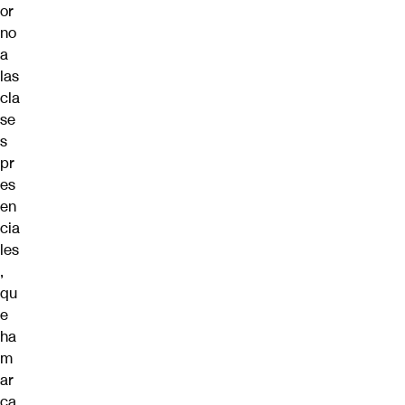
or
no
a
las
cla
se
s
pr
es
en
cia
les
,
qu
e
ha
m
ar
ca