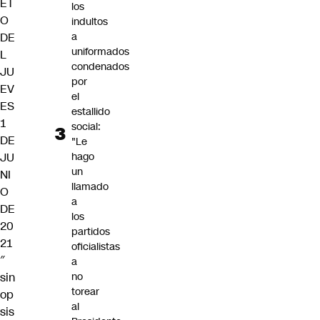
ET
los
O
indultos
DE
a
uniformados
L
condenados
JU
por
EV
el
ES
estallido
1
social:
DE
"Le
JU
hago
un
NI
llamado
O
a
DE
los
20
partidos
21
oficialistas
″
a
sin
no
torear
op
al
sis