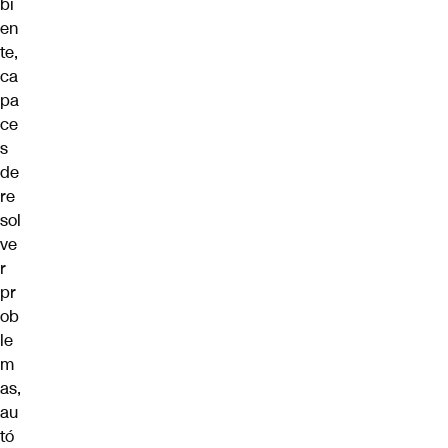
bi
en
te,
ca
pa
ce
s
de
re
sol
ve
r
pr
ob
le
m
as,
au
tó