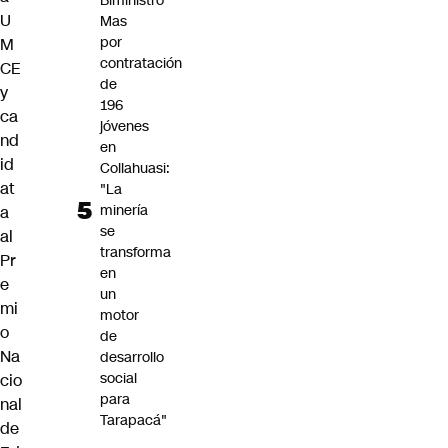
Biministro
U
Mas
por
M
contratación
CE
de
y
196
ca
jóvenes
nd
en
id
Collahuasi:
at
"La
minería
a
se
al
transforma
Pr
en
e
un
mi
motor
o
de
Na
desarrollo
social
cio
para
nal
Tarapacá"
de