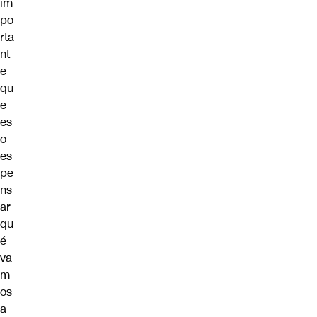
im
po
rta
nt
e
qu
e
es
o
es
pe
ns
ar
qu
é
va
m
os
a