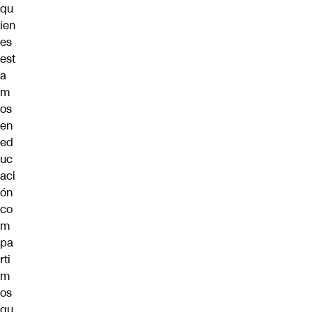
qu
ien
es
est
a
m
os
en
ed
uc
aci
ón
co
m
pa
rti
m
os
qu