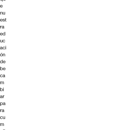
e
nu
est
ra
ed
uc
aci
ón
de
be
ca
m
bi
ar
pa
ra
cu
m