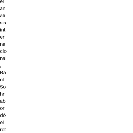
el
an
áli
sis
int
er
na
cio
nal
,
Ra
úl
So
hr
ab
or
dó
el
ret