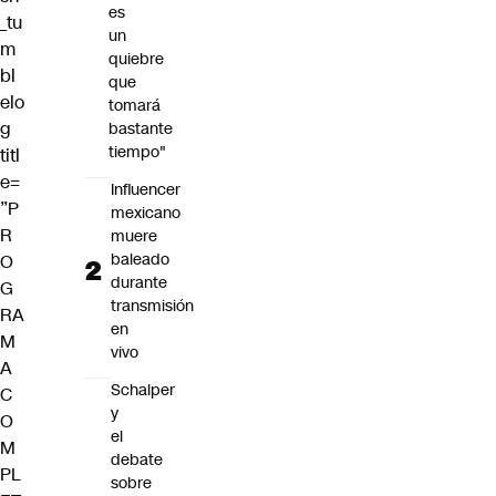
es
_tu
un
m
quiebre
bl
que
elo
tomará
g
bastante
tiempo"
titl
e=
Influencer
”P
mexicano
R
muere
baleado
O
durante
G
transmisión
RA
en
M
vivo
A
Schalper
C
y
O
el
M
debate
PL
sobre