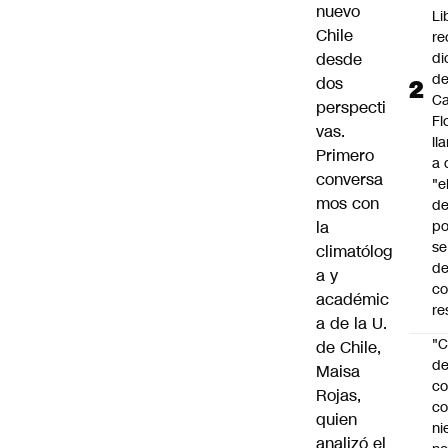
nuevo
Li
Chile
re
desde
di
d
dos
Ca
perspecti
Fl
vas.
ll
Primero
a 
conversa
"e
mos con
d
la
po
se
climatólog
de
a y
c
académic
re
a de la U.
"C
de Chile,
d
Maisa
co
Rojas,
co
quien
ni
analizó el