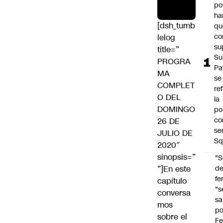
po
ha
[dsh_tumb
qu
co
lelog
su
title=”
Su
PROGRA
Pa
MA
se
COMPLET
re
O DEL
la
DOMINGO
po
co
26 DE
se
JULIO DE
Sq
2020″
sinopsis=”
"S
”]En este
d
fe
capítulo
"s
conversa
sa
mos
po
sobre el
Fe