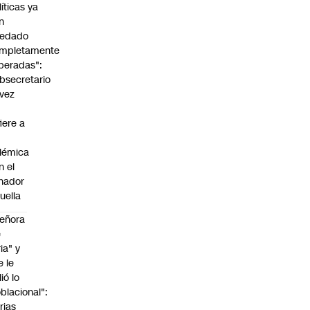
líticas ya
n
edado
mpletamente
peradas":
bsecretario
vez
fiere a
lémica
n el
nador
uella
eñora
e
ria" y
e le
lió lo
blacional":
rias