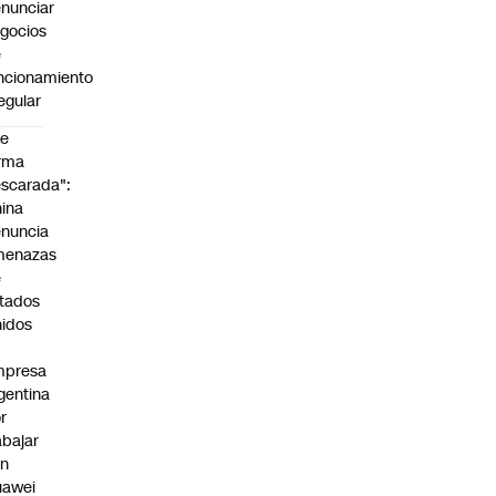
nunciar
gocios
e
ncionamiento
regular
De
rma
scarada":
ina
nuncia
menazas
e
tados
idos
mpresa
gentina
r
abajar
on
uawei