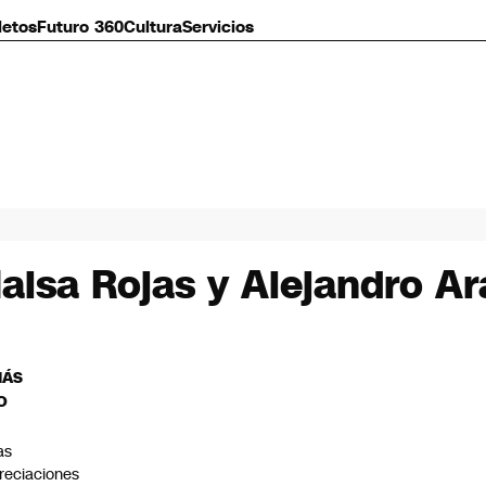
letos
Futuro 360
Cultura
Servicios
Maisa Rojas y Alejandro A
MÁS
O
as
reciaciones