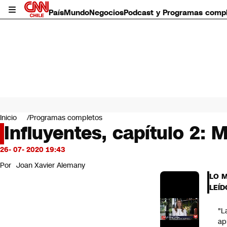
País
Mundo
Negocios
Podcast y Programas comp
País
Mundo
Inicio
Programas completos
Negocios
Influyentes, capítulo 2: 
Deportes
Programas completos
26- 07- 2020 19:43
Cultura
Por
Joan Xavier Alemany
Servicios
LO 
Bits
LEÍD
CNN Data
CNN tiempo
"L
Futuro 360
ap
Opinión