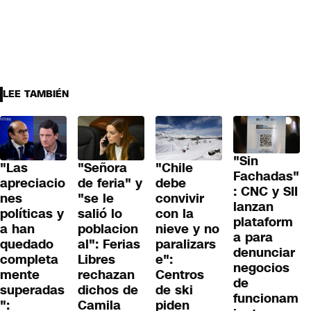
LEE TAMBIÉN
"Sin
"Las
"Señora
"Chile
Fachadas"
apreciacio
de feria" y
debe
: CNC y SII
nes
"se le
convivir
lanzan
políticas y
salió lo
con la
plataform
a han
poblacion
nieve y no
a para
quedado
al": Ferias
paralizars
denunciar
completa
Libres
e":
negocios
mente
rechazan
Centros
de
superadas
dichos de
de ski
funcionam
":
Camila
piden