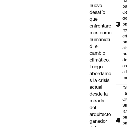
n
nuevo
pa
desafío
Ce
de
que
pi
enfrentare
re
mos como
cr
humanida
pa
d: el
ci
cambio
pr
climático.
d
c
Luego
a 
abordamo
m
s la crisis
actual
"S
Fa
desde la
C
mirada
SII
del
la
arquitecto
pl
ganador
pa