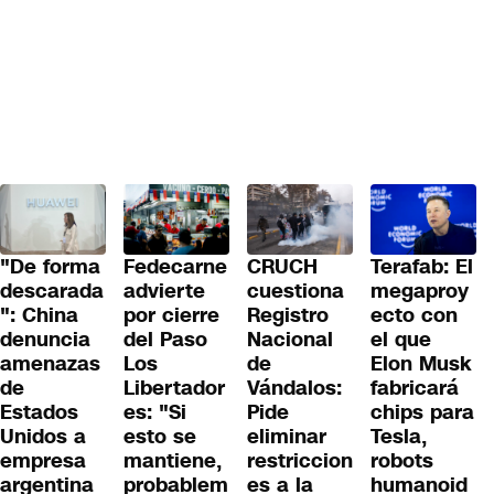
"De forma
Fedecarne
CRUCH
Terafab: El
descarada
advierte
cuestiona
megaproy
": China
por cierre
Registro
ecto con
denuncia
del Paso
Nacional
el que
amenazas
Los
de
Elon Musk
de
Libertador
Vándalos:
fabricará
Estados
es: "Si
Pide
chips para
Unidos a
esto se
eliminar
Tesla,
empresa
mantiene,
restriccion
robots
argentina
probablem
es a la
humanoid