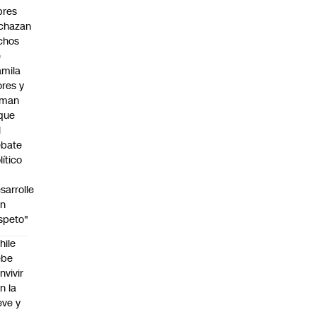
bres
chazan
chos
e
mila
ores y
aman
que
l
ebate
lítico
sarrolle
on
speto"
hile
ebe
nvivir
n la
eve y