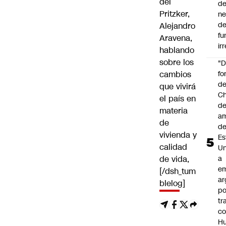
del
de
Pritzker,
ne
d
Alejandro
fu
Aravena,
ir
hablando
sobre los
"
cambios
fo
de
que vivirá
Ch
el país en
de
materia
a
de
d
vivienda y
Es
calidad
Un
de vida,
a
e
[/dsh_tum
ar
blelog]
po
tr
c
H