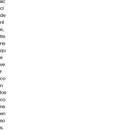
ac
ci
de
nt
e,
tie
ne
qu
e
ve
r
co
n
los
co
ns
en
so
s.