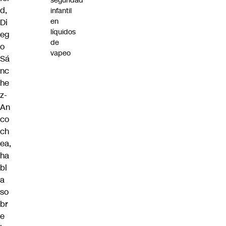
seguridad
d,
infantil
en
Di
líquidos
eg
de
o
vapeo
Sá
nc
he
z-
An
co
ch
ea,
ha
bl
a
so
br
e