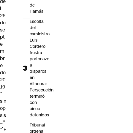
de
de
l
Hamás
26
Escolta
de
del
se
exministro
pti
Luis
e
Cordero
m
frustra
br
portonazo
e
a
disparos
de
en
20
Vitacura:
19
Persecución
″
terminó
sin
con
op
cinco
sis
detenidos
=”
Tribunal
”]E
ordena