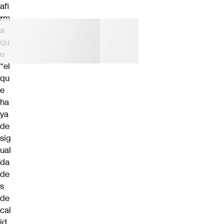
afi
rm
a
qu
e
“el
qu
e
ha
ya
de
sig
ual
da
de
s
de
cal
id