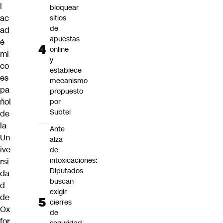
l
bloquear
ac
sitios
de
ad
apuestas
é
online
mi
y
co
establece
es
mecanismo
pa
propuesto
ñol
por
Subtel
de
la
Ante
Un
alza
ive
de
intoxicaciones:
rsi
Diputados
da
buscan
d
exigir
de
cierres
Ox
de
for