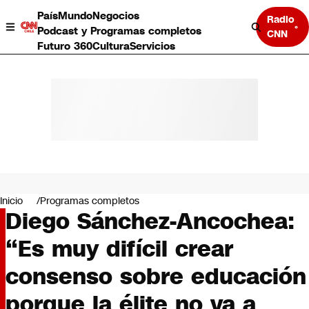
País
Mundo
Negocios
Radio
Podcast y Programas completos
CNN
Futuro 360
Cultura
Servicios
País
Mundo
Negocios
Inicio
Programas completos
Diego Sánchez-Ancochea:
Deportes
Programas completos
“Es muy difícil crear
Cultura
Servicios
consenso sobre educación
Bits
CNN Data
porque la élite no va a
CNN tiempo