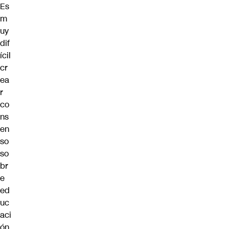
Es
m
uy
dif
ícil
cr
ea
r
co
ns
en
so
so
br
e
ed
uc
aci
ón