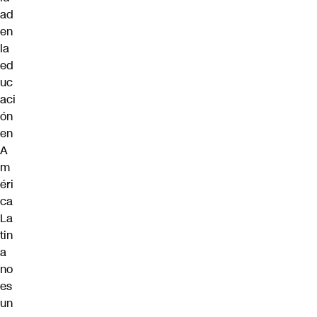
ad
en
la
ed
uc
aci
ón
en
A
m
éri
ca
La
tin
a
no
es
un