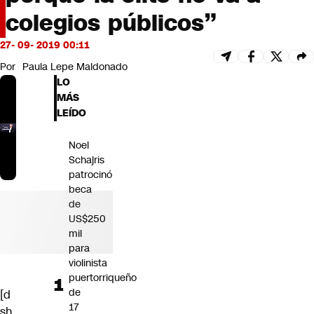
Futuro 360
colegios públicos”
Opinión
27- 09- 2019 00:11
Por
Paula Lepe Maldonado
LO
MÁS
LEÍDO
Noel
Schajris
patrocinó
beca
de
US$250
mil
para
violinista
puertorriqueño
de
[d
17
sh