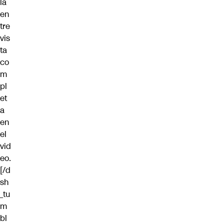
la
en
tre
vis
ta
co
m
pl
et
a
en
el
vid
eo.
[/d
sh
_tu
m
bl