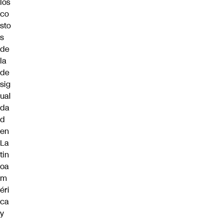
los
co
sto
s
de
la
de
sig
ual
da
d
en
La
tin
oa
m
éri
ca
y