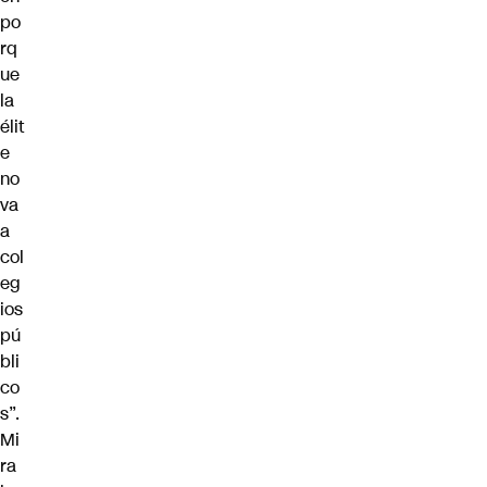
po
rq
ue
la
élit
e
no
va
a
col
eg
ios
pú
bli
co
s”.
Mi
ra