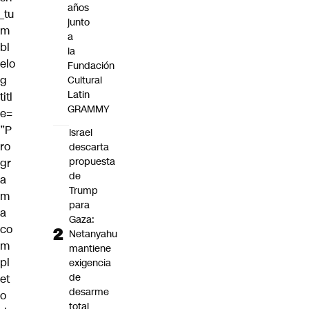
años
_tu
junto
m
a
bl
la
elo
Fundación
g
Cultural
Latin
titl
GRAMMY
e=
”P
Israel
ro
descarta
propuesta
gr
de
a
Trump
m
para
a
Gaza:
co
Netanyahu
m
mantiene
pl
exigencia
de
et
desarme
o
total