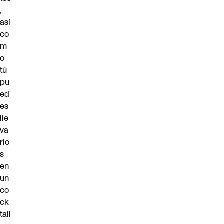
,
así
co
m
o
tú
pu
ed
es
lle
va
rlo
s
en
un
co
ck
tail