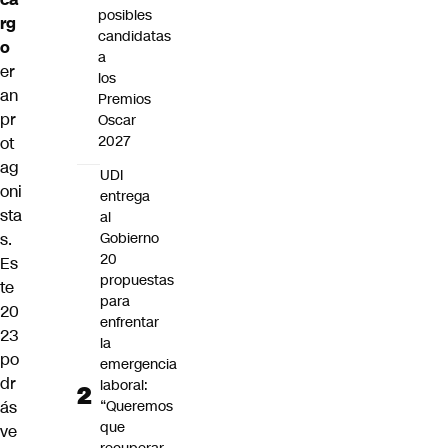
posibles
rg
candidatas
o
a
er
los
an
Premios
pr
Oscar
2027
ot
ag
UDI
oni
entrega
sta
al
s.
Gobierno
20
Es
propuestas
te
para
20
enfrentar
23
la
po
emergencia
dr
laboral:
ás
“Queremos
que
ve