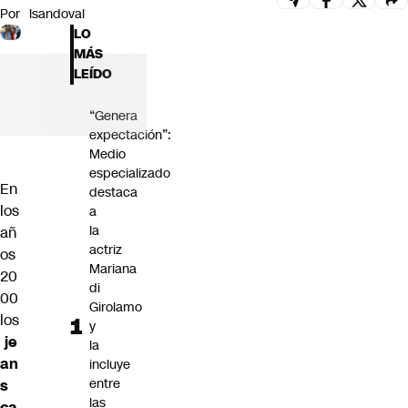
Por
lsandoval
Futuro 360
LO
Opinión
MÁS
LEÍDO
“Genera
expectación”:
Medio
especializado
En
destaca
los
a
la
añ
actriz
os
Mariana
20
di
00
Girolamo
los
y
je
la
an
incluye
entre
s
las
ca