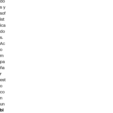
do
s y
sof
ist
ica
do
s.
Ac
o
m
pa
ña
r
est
o
co
n
un
bl