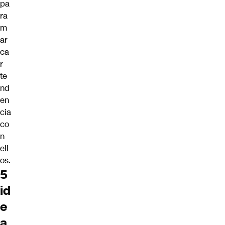
pa
ra
m
ar
ca
r
te
nd
en
cia
co
n
ell
os.
5
id
e
a