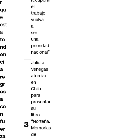
recuperar
r
el
qu
trabajo
e
vuelva
est
a
a
ser
te
una
prioridad
nd
nacional”
en
ci
Julieta
a
Venegas
aterriza
re
en
gr
Chile
es
para
a
presentar
co
su
n
libro
fu
“Norteña.
Memorias
er
de
za