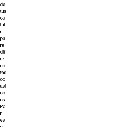
de
tus
ou
tfit
s
pa
ra
dif
er
en
tes
oc
asi
on
es.
Po
r
es
o