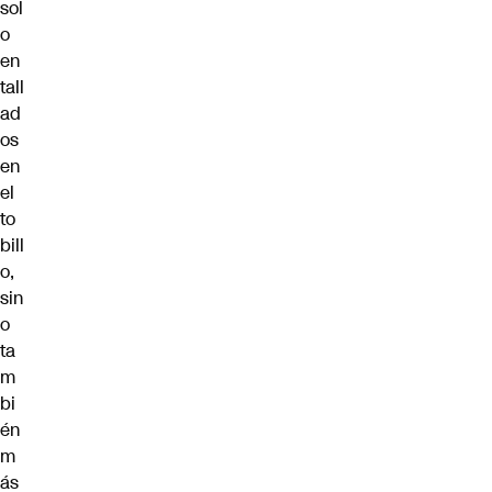
sol
o
en
tall
ad
os
en
el
to
bill
o,
sin
o
ta
m
bi
én
m
ás