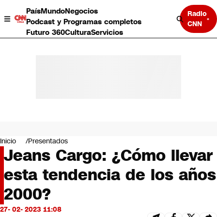
País
Mundo
Negocios
Radio
Podcast y Programas completos
CNN
Futuro 360
Cultura
Servicios
País
Mundo
Negocios
Inicio
Presentados
Jeans Cargo: ¿Cómo llevar
Deportes
Programas completos
esta tendencia de los años
Cultura
Servicios
2000?
Bits
CNN Data
27- 02- 2023 11:08
CNN tiempo