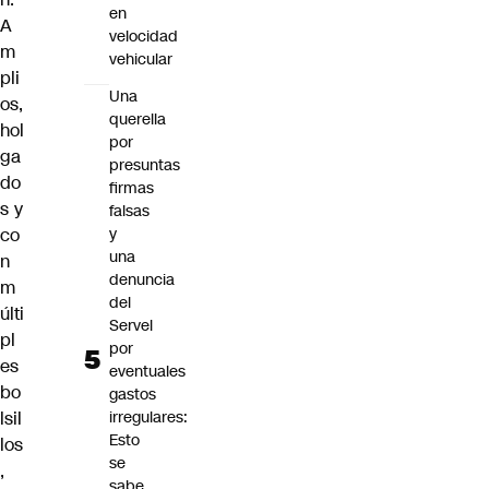
en
A
velocidad
m
vehicular
pli
Una
os,
querella
hol
por
ga
presuntas
do
firmas
s y
falsas
co
y
una
n
denuncia
m
del
últi
Servel
pl
por
es
eventuales
bo
gastos
lsil
irregulares:
Esto
los
se
,
sabe