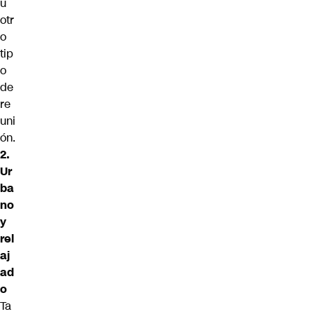
u
otr
o
tip
o
de
re
uni
ón.
2.
Ur
ba
no
y
rel
aj
ad
o
Ta