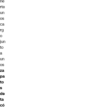
ne
rte
un
os
ca
rg
o
jun
to
a
un
os
za
pa
to
s
de
ta
có