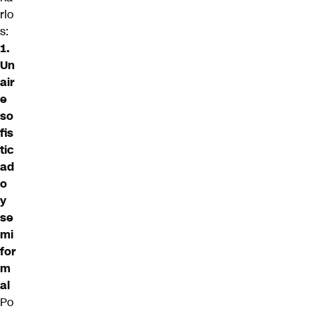
rlo
s:
1.
Un
air
e
so
fis
tic
ad
o
y
se
mi
for
m
al
Po