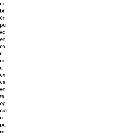
m
bi
én
pu
ed
en
se
r
un
a
ex
cel
en
te
op
ció
n
pa
ra