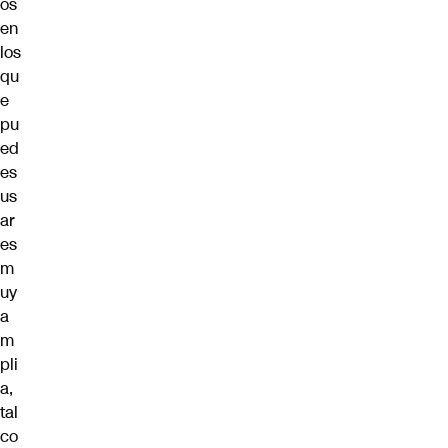
os
en
los
qu
e
pu
ed
es
us
ar
es
m
uy
a
m
pli
a,
tal
co