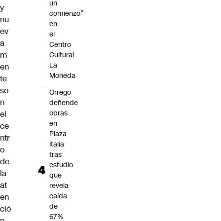
un
y
comienzo”
nu
en
ev
el
a
Centro
m
Cultural
La
en
Moneda
te
so
Orrego
n
defiende
obras
el
en
ce
Plaza
ntr
Italia
o
tras
de
estudio
la
que
at
revela
caída
en
de
ció
67%
n.