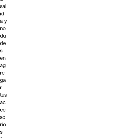
sal
id
a y
no
du
de
s
en
ag
re
ga
r
tus
ac
ce
so
rio
s