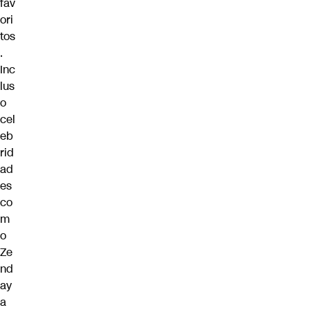
fav
ori
tos
.
Inc
lus
o
cel
eb
rid
ad
es
co
m
o
Ze
nd
ay
a