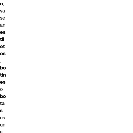
n
,
ya
se
an
es
til
et
os
,
bo
tin
es
o
bo
ta
s
es
un
a