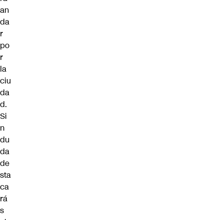
an
da
r
po
r
la
ciu
da
d.
Si
n
du
da
de
sta
ca
rá
s