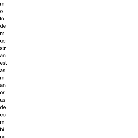
m
o
lo
de
m
ue
str
an
est
as
m
an
er
as
de
co
m
bi
na