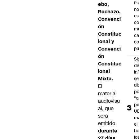
fi
ebo,
no
Rechazo,
es
Convenci
co
ón
m
Constituc
ca
ional y
c
Convenci
pa
ón
Si
Constituc
di
ional
In
Mixta.
se
di
El
po
material
"e
audiovisu
pe
al, que
U
será
ma
emitido
el
durante
bo
lo
27 días