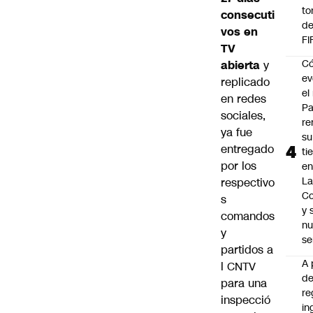
to
consecuti
de
vos en
FI
TV
C
abierta
y
ev
replicado
el 
en redes
Pa
sociales,
re
ya fue
su
entregado
ti
por los
en
La
respectivo
C
s
y
comandos
nu
y
se
partidos a
A 
l CNTV
d
para una
re
inspecció
in