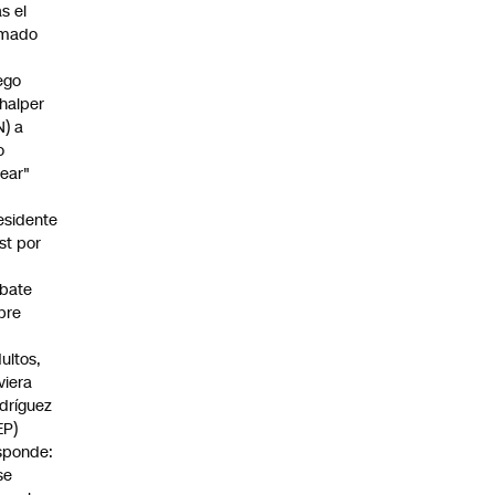
as el
amado
ego
halper
N) a
o
rear"
esidente
st por
bate
bre
s
dultos,
viera
dríguez
EP)
sponde:
se