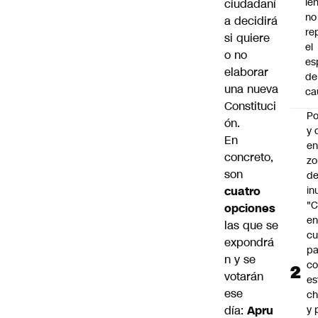
le
ciudadaní
no
a decidirá
re
si quiere
el
o no
es
elaborar
de
una nueva
ca
Constituci
Po
ón.
y 
En
e
concreto,
zo
son
d
cuatro
in
"C
opciones
e
las que se
cu
expondrá
pa
n y se
c
votarán
es
ese
ch
día:
Apru
y 