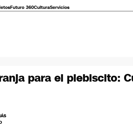
letos
Futuro 360
Cultura
Servicios
ranja para el plebiscito:
MÁS
O