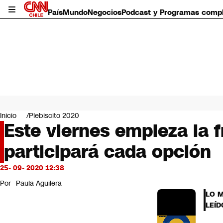
País
Mundo
Negocios
Podcast y Programas comp
País
Mundo
Inicio
Plebiscito 2020
Negocios
Este viernes empieza la f
Deportes
participará cada opción
Programas completos
Cultura
Servicios
25- 09- 2020 12:38
Bits
Por
Paula Aguilera
CNN Data
LO 
CNN tiempo
LEÍD
Futuro 360
Opinión