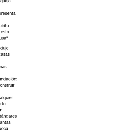
nguaje
presenta
píritu
 esta
usa"
duje
casas
n
nas
e
undación:
onstruir
n
alquier
rte
on
tándares
antas
poca