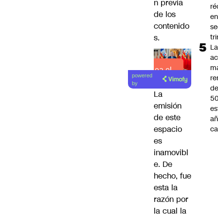
n previa
ré
de los
en
contenido
s
s.
tr
L
ac
m
Lea el
powered
re
artículo
by
de
La
5
emisión
es
de este
añ
espacio
ca
es
inamovibl
e. De
hecho, fue
esta la
razón por
la cual la