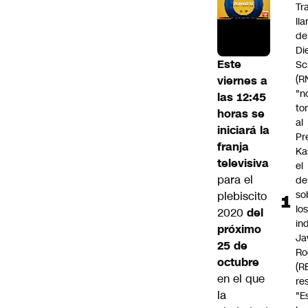
Tr
ll
de
Di
Este
Sc
(R
viernes a
"n
las 12:45
to
horas se
al
iniciará la
Pr
franja
Ka
televisiva
el
para el
de
so
plebiscito
lo
2020
del
in
próximo
Ja
25 de
Ro
octubre
(R
en el que
re
la
"E